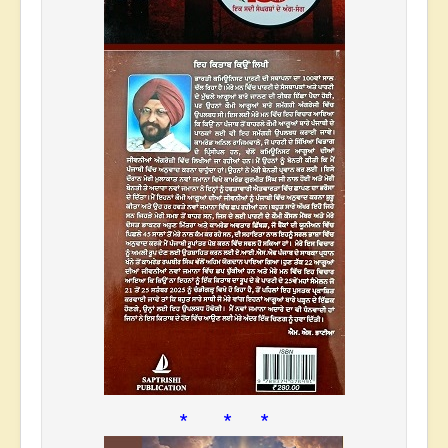
* * *