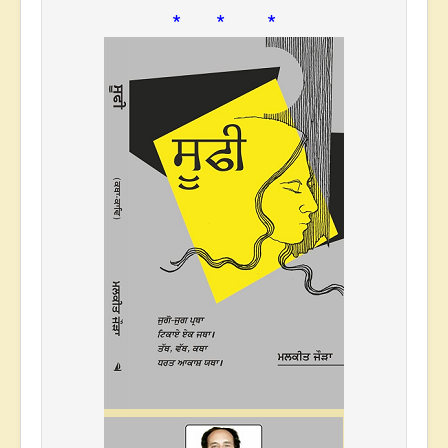
* * *