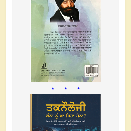
* * *