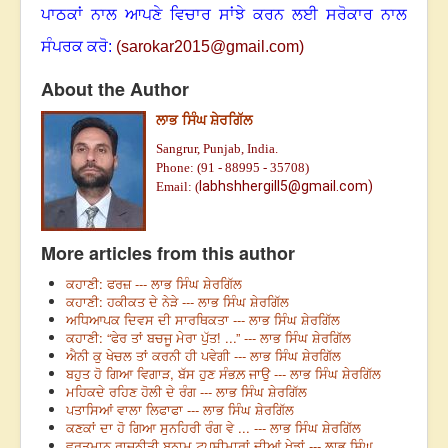
ਪਾਠਕਾਂ ਨਾਲ ਆਪਣੇ ਵਿਚਾਰ ਸਾਂਝੇ ਕਰਨ ਲਈ ਸਰੋਕਾਰ ਨਾਲ
ਸੰਪਰਕ ਕਰੋ:
(
sarokar2015@gmail.c
om)
About the Author
ਲਾਭ ਸਿੰਘ ਸ਼ੇਰਗਿੱਲ
Sangrur, Punjab, India.
Phone: (91 - 88995 - 35708)
labhshhergill5@gmail.com)
Email: (
More articles from this author
ਕਹਾਣੀ: ਫਰਜ਼ --- ਲਾਭ ਸਿੰਘ ਸ਼ੇਰਗਿੱਲ
ਕਹਾਣੀ: ਹਕੀਕਤ ਦੇ ਨੇੜੇ --- ਲਾਭ ਸਿੰਘ ਸ਼ੇਰਗਿੱਲ
ਅਧਿਆਪਕ ਦਿਵਸ ਦੀ ਸਾਰਥਿਕਤਾ --- ਲਾਭ ਸਿੰਘ ਸ਼ੇਰਗਿੱਲ
ਕਹਾਣੀ: “ਫੇਰ ਤਾਂ ਬਚਜੂ ਮੇਰਾ ਪੁੱਤ! ...” --- ਲਾਭ ਸਿੰਘ ਸ਼ੇਰਗਿੱਲ
ਐਨੀ ਕੁ ਖੇਚਲ ਤਾਂ ਕਰਨੀ ਹੀ ਪਵੇਗੀ --- ਲਾਭ ਸਿੰਘ ਸ਼ੇਰਗਿੱਲ
ਬਹੁਤ ਹੋ ਗਿਆ ਵਿਗਾੜ, ਬੱਸ ਹੁਣ ਸੰਭਲ਼ ਜਾਉ --- ਲਾਭ ਸਿੰਘ ਸ਼ੇਰਗਿੱਲ
ਮਹਿਕਦੇ ਰਹਿਣ ਹੋਲੀ ਦੇ ਰੰਗ --- ਲਾਭ ਸਿੰਘ ਸ਼ੇਰਗਿੱਲ
ਪਤਾਸਿਆਂ ਵਾਲਾ ਲਿਫਾਫਾ --- ਲਾਭ ਸਿੰਘ ਸ਼ੇਰਗਿੱਲ
ਕਣਕਾਂ ਦਾ ਹੋ ਗਿਆ ਸੁਨਹਿਰੀ ਰੰਗ ਵੇ ... --- ਲਾਭ ਸਿੰਘ ਸ਼ੇਰਗਿੱਲ
ਵਰਤਮਾਨ ਰਾਜਨੀਤੀ ਬਨਾਮ ਟਪੂਸੀਮਾਰਾਂ ਦੀਆਂ ਖੇਡਾਂ --- ਲਾਭ ਸਿੰਘ