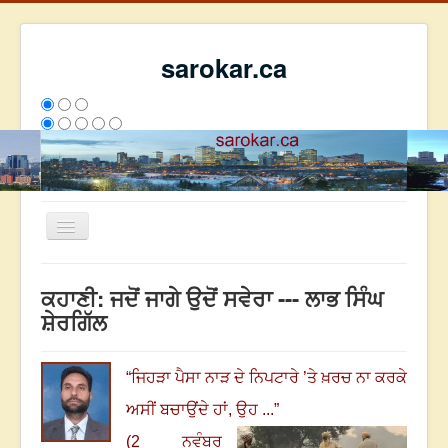
sarokar.ca
Toggle
Navigation
ਮੁੱਖ ਪੰਨਾ
ਕਹਾਣੀ: ਜਦੋਂ ਜਾਗੇ ਉਦੋਂ ਸਵੇਰਾ --- ਲਾਭ ਸਿੰਘ
ਰਚਨਾਵਾਂ
ਸ਼ੇਰਗਿੱਲ
ਸਰੋਕਾਰ ਦੇ ਲੇਖਕ
ਸੰਪਰਕ
“
ਜਿਹੜਾ ਪੈਸਾ ਨਾੜ ਦੇ ਨਿਪਟਾਰੇ ’ਤੇ ਖ਼ਰਚ ਨਾ ਕਰਕੇ
We have 200 guests and no members online
ਅਸੀਂ ਬਚਾਉਂਦੇ ਹਾਂ, ਉਹ ...
”
ਇਸ ਹਫਤੇ
32492
ਇਸ ਮਹੀਨੇ
41283
2805058
(2 ਨਵੰਬਰ