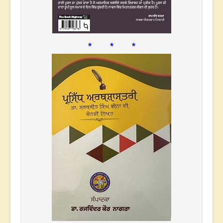
* * *