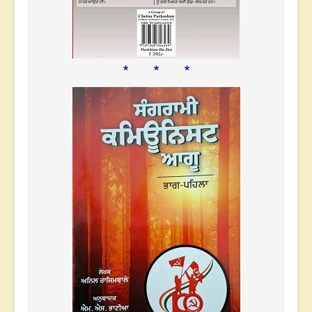
* * *