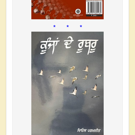
* * *