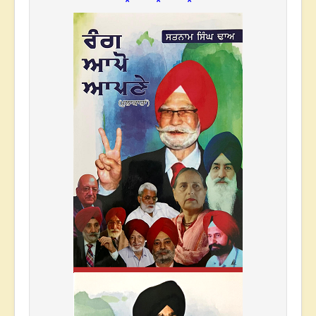
* * *