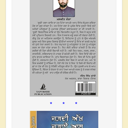
* * *