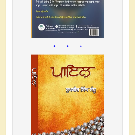
* * *