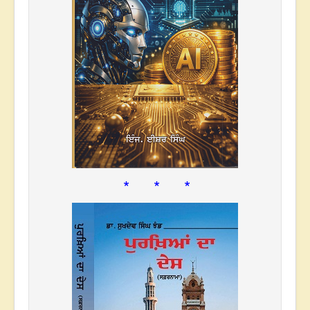
* * *