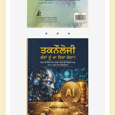
* * *