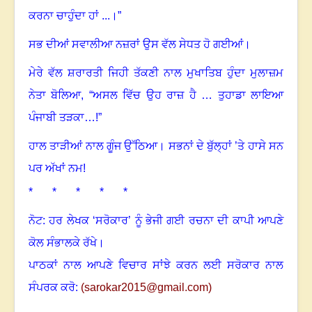
ਕਰਨਾ ਚਾਹੁੰਦਾ ਹਾਂ ...।”
ਸਭ ਦੀਆਂ ਸਵਾਲੀਆ ਨਜ਼ਰਾਂ ਉਸ ਵੱਲ ਸੇਧਤ ਹੋ ਗਈਆਂ
।
ਮੇਰੇ ਵੱਲ ਸ਼ਰਾਰਤੀ ਜਿਹੀ ਤੱਕਣੀ ਨਾਲ ਮੁਖਾਤਿਬ ਹੁੰਦਾ ਮੁਲਾਜ਼ਮ
ਨੇਤਾ ਬੋਲਿਆ
, “
ਅਸਲ ਵਿੱਚ ਉਹ ਰਾਜ਼ ਹੈ … ਤੁਹਾਡਾ ਲਾਇਆ
ਪੰਜਾਬੀ ਤੜਕਾ…!
”
ਹਾਲ ਤਾੜੀਆਂ ਨਾਲ ਗੂੰਜ ਉੱਠਿਆ
।
ਸਭਨਾਂ ਦੇ ਬੁੱਲ੍ਹਾਂ ’ਤੇ ਹਾਸੇ ਸਨ
ਪਰ ਅੱਖਾਂ ਨਮ!
* * * * *
ਨੋਟ: ਹਰ ਲੇਖਕ ‘ਸਰੋਕਾਰ’ ਨੂੰ ਭੇਜੀ ਗਈ ਰਚਨਾ ਦੀ ਕਾਪੀ ਆਪਣੇ
ਕੋਲ ਸੰਭਾਲਕੇ ਰੱਖੇ।
ਪਾਠਕਾਂ ਨਾਲ ਆਪਣੇ ਵਿਚਾਰ ਸਾਂਝੇ ਕਰਨ ਲਈ ਸਰੋਕਾਰ ਨਾਲ
ਸੰਪਰਕ ਕਰੋ:
(
sarokar2015@gmail.c
om)