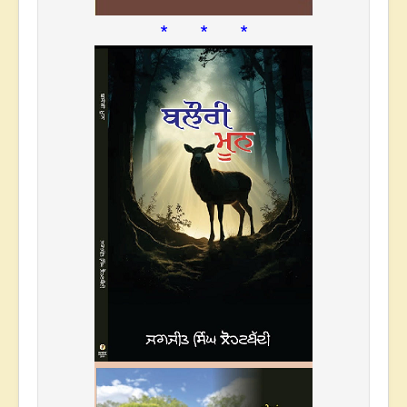
* * *