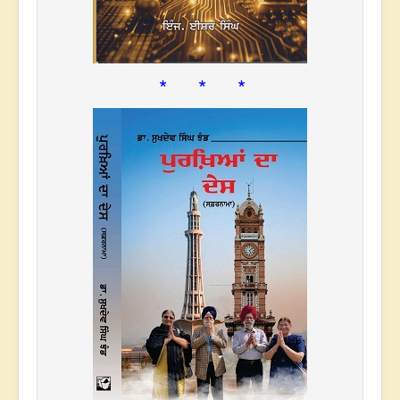
* * *