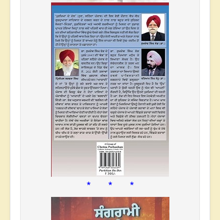
* * *