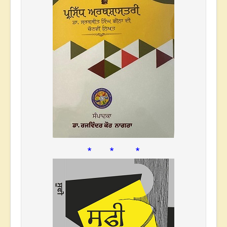
* * *