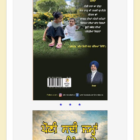
* * *