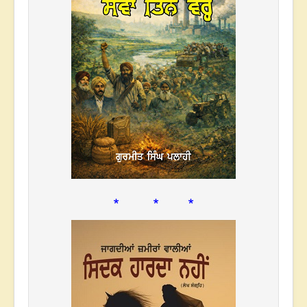
* * *