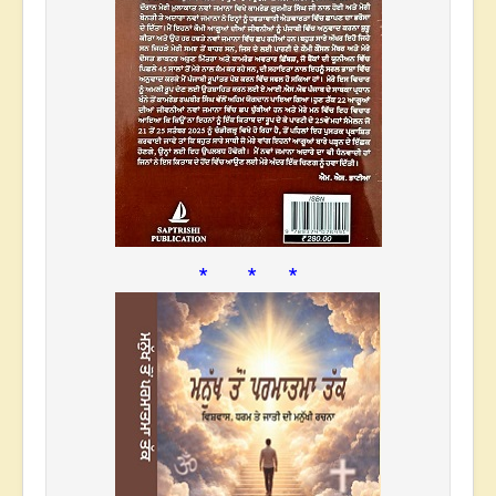
* * *