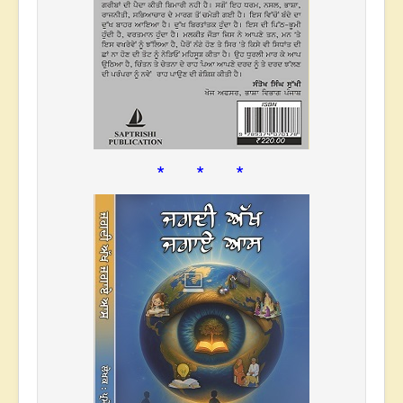
* * *