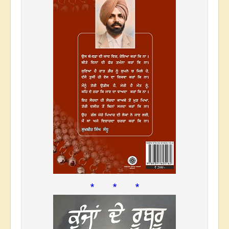
* * *