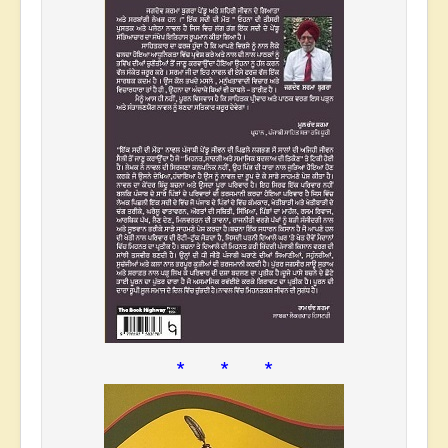
* * *