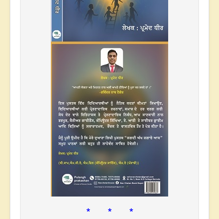
* * *