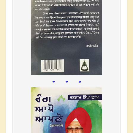
* * *