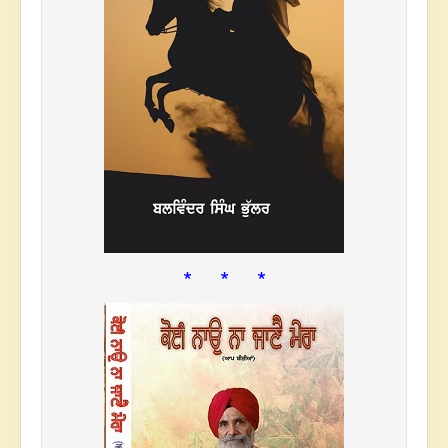
* * *