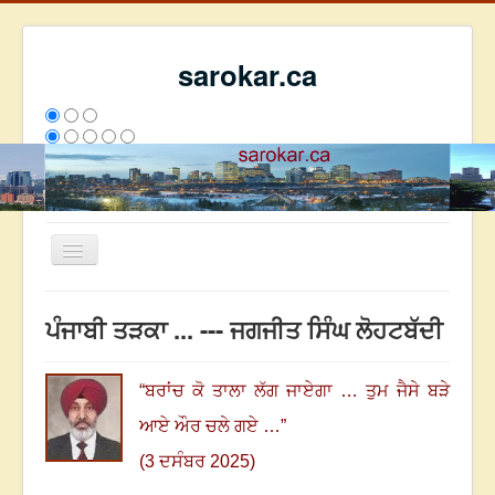
sarokar.ca
Toggle
Navigation
ਮੁੱਖ ਪੰਨਾ
ਪੰਜਾਬੀ ਤੜਕਾ ... --- ਜਗਜੀਤ ਸਿੰਘ ਲੋਹਟਬੱਦੀ
ਰਚਨਾਵਾਂ
ਸਰੋਕਾਰ ਦੇ ਲੇਖਕ
“
ਬਰਾਂਚ ਕੋ ਤਾਲਾ ਲੱਗ ਜਾਏਗਾ … ਤੁਮ ਜੈਸੇ ਬੜੇ
ਸੰਪਰਕ
ਆਏ ਔਰ ਚਲੇ ਗਏ …
”
We have 230 guests and no members online
(3 ਦਸੰਬਰ 2025)
ਇਸ ਹਫਤੇ
35673
ਇਸ ਮਹੀਨੇ
44464
2808239