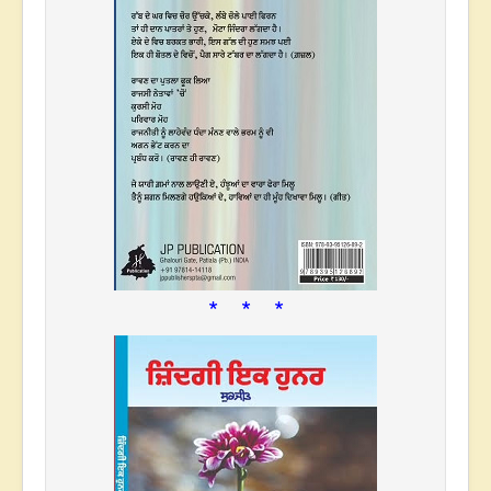
* * *