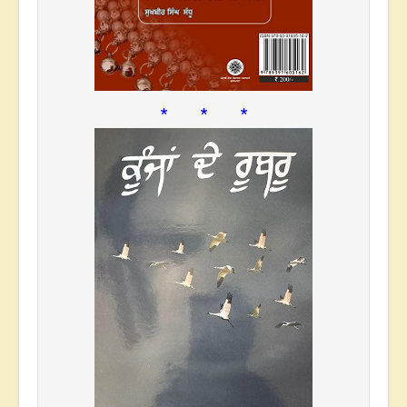
* * *