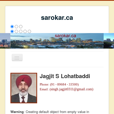
sarokar.ca
Toggle
Navigation
ਮੁੱਖ ਪੰਨਾ
Jagjit S Lohatbaddi
ਰਚਨਾਵਾਂ
Phone: (91 - 89684 - 33500)
ਸਰੋਕਾਰ ਦੇ ਲੇਖਕ
Email: (
singh.jagjit0311@gmail.com)
ਸੰਪਰਕ
We have 174 guests and no members online
ਇਸ ਹਫਤੇ
31514
ਇਸ ਮਹੀਨੇ
40305
2804080
Warning
: Creating default object from empty value in