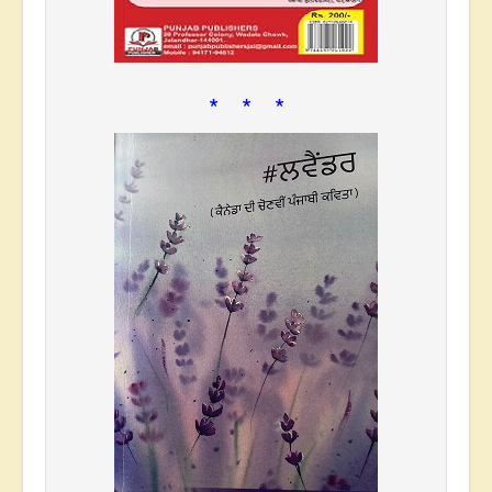
* * *