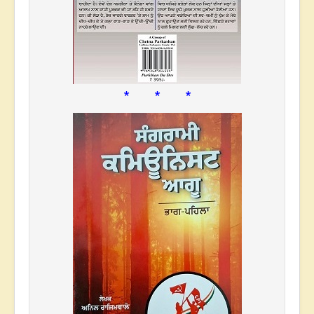
* * *