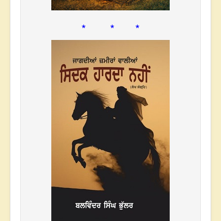
* * *