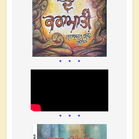
* * *
* * *