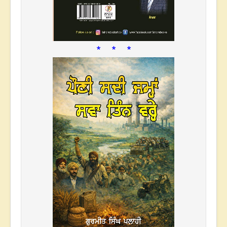
* * *