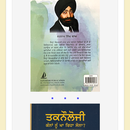
* * *