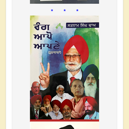
* * *