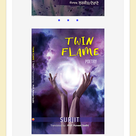
* * *