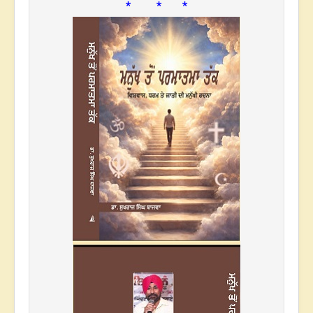
* * *