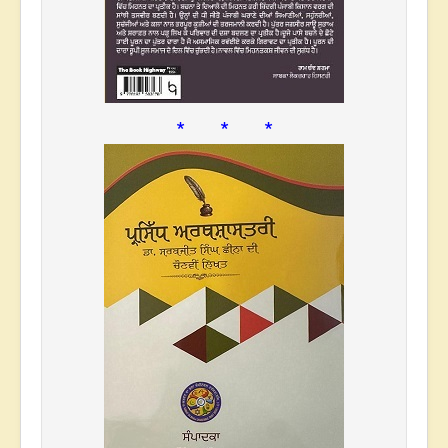
* * *