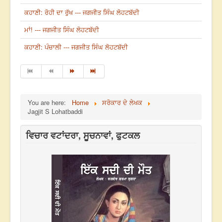
ਕਹਾਣੀ: ਰੋਹੀ ਦਾ ਰੁੱਖ --- ਜਗਜੀਤ ਸਿੰਘ ਲੋਹਟਬੱਦੀ
ਮਾਂ! --- ਜਗਜੀਤ ਸਿੰਘ ਲੋਹਟਬੱਦੀ
ਕਹਾਣੀ: ਪੰਚਾਲੀ --- ਜਗਜੀਤ ਸਿੰਘ ਲੋਹਟਬੱਦੀ
You are here:
Home
ਸਰੋਕਾਰ ਦੇ ਲੇਖਕ
Jagjit S Lohatbaddi
ਵਿਚਾਰ ਵਟਾਂਦਰਾ, ਸੂਚਨਾਵਾਂ, ਫੁਟਕਲ