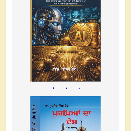
* * *