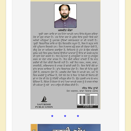
* * *