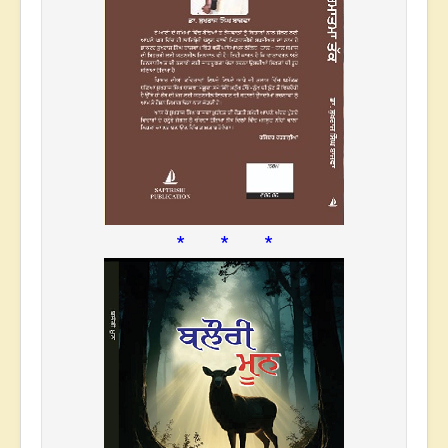
* * *