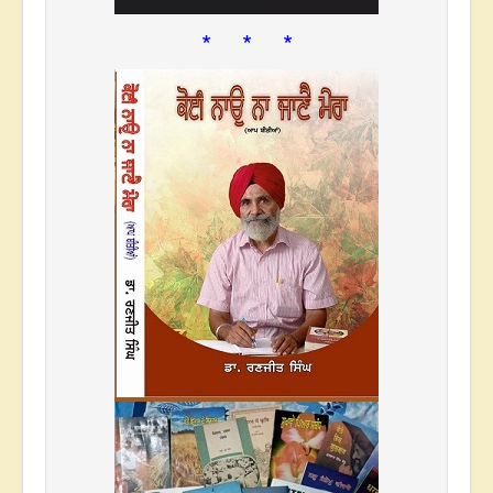
* * *