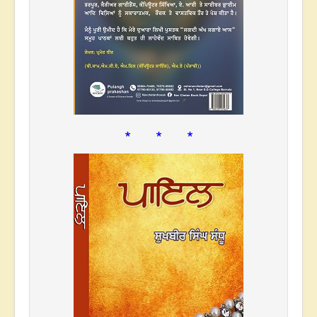
* * *