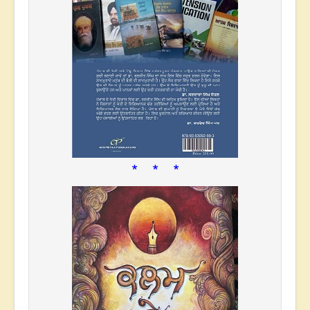
* * *