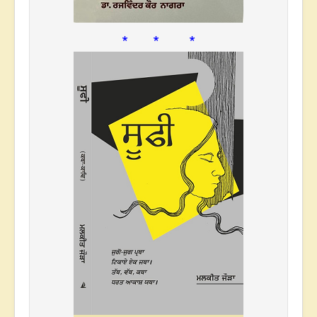
* * *