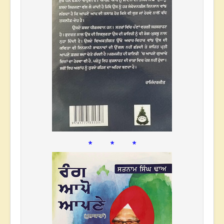
* * *