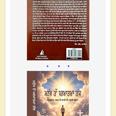
* * *