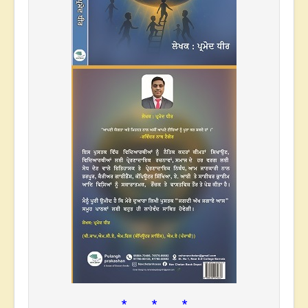
* * *