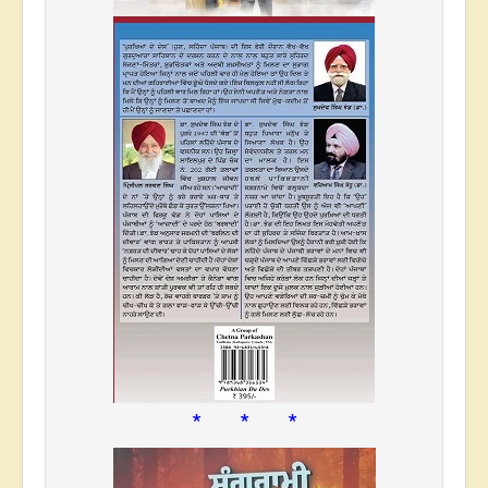
* * *