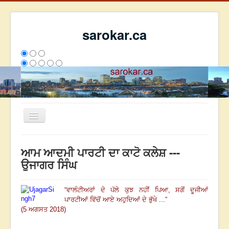
sarokar.ca
Toggle
Navigation
ਮੁੱਖ ਪੰਨਾ
ਆਮ ਆਦਮੀ ਪਾਰਟੀ ਦਾ ਕਾਟੋ ਕਲੇਸ਼ ---
ਰਚਨਾਵਾਂ
ਉਜਾਗਰ ਸਿੰਘ
ਸਰੋਕਾਰ ਦੇ ਲੇਖਕ
“
ਵਾਲੰਟੀਅਰਾਂ ਦੇ ਪੱਲੇ ਕੁਝ ਨਹੀਂ ਪਿਆ, ਸਗੋਂ ਦੂਜੀਆਂ
ਸੰਪਰਕ
ਪਾਰਟੀਆਂ ਵਿੱਚੋਂ ਆਏ ਅਹੁਦਿਆਂ ਦੇ ਭੁੱਖੇ ...
”
We have 124 guests and no members online
(5 ਅਗਸਤ 2018)
ਇਸ ਹਫਤੇ
10174
ਇਸ ਮਹੀਨੇ
57754
2821529