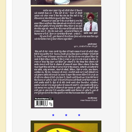
* * *