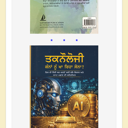
* * *