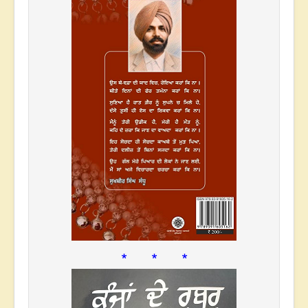
* * *