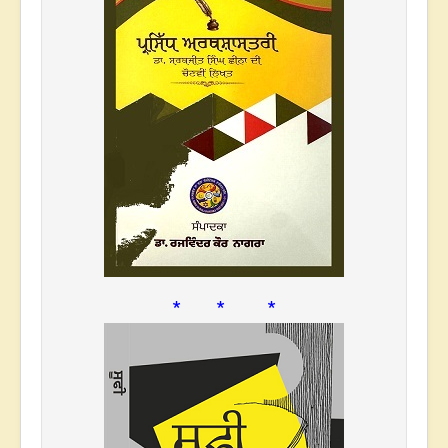
* * *