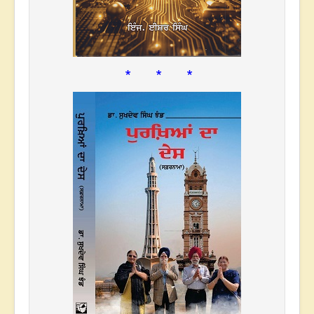
* * *