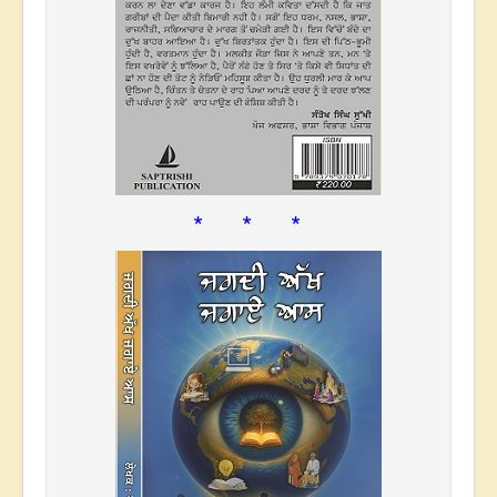
* * *