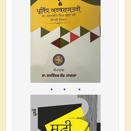
* * *