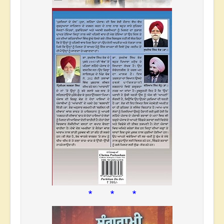
* * *