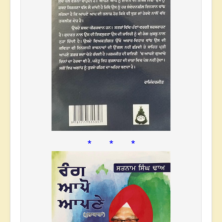
* * *