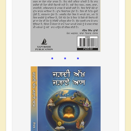
* * *