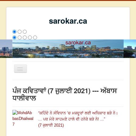
sarokar.ca
Toggle
Navigation
ਮੁੱਖ ਪੰਨਾ
ਪੰਜ ਕਵਿਤਾਵਾਂ (7 ਜੁਲਾਈ 2021) --- ਅੱਬਾਸ
ਰਚਨਾਵਾਂ
ਧਾਲੀਵਾਲ
ਸਰੋਕਾਰ ਦੇ ਲੇਖਕ
“
ਕਹਿੰਦੇ ਨੇ ਸੰਵਿਧਾਨ ’ਚ
ਮਜ਼ਦੂਰਾਂ ਲਈ ਅਧਿਕਾਰ ਬੜੇ ਨੇ।
ਸੰਪਰਕ
... ਪਰ ਮੇਰੇ ਸਾਹਮਣੇ ਹਾਲੇ ਵੀ ਹਨੇਰੇ ਬੜੇ ਨੇ! ...
”
We have 116 guests and no members online
(7 ਜੁਲਾਈ 2021)
ਅੱਜ
1635
ਇਸ ਮਹੀਨੇ
30682
2794457