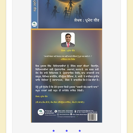
* * *