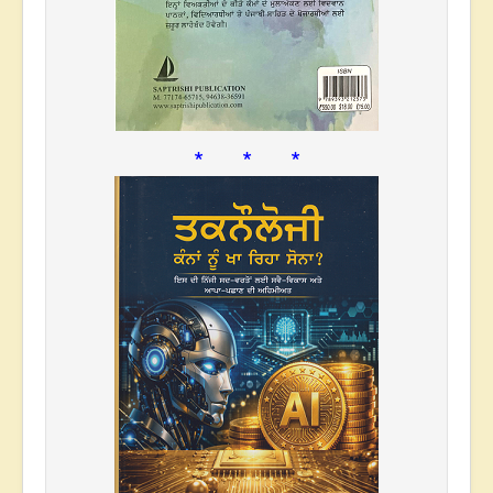
* * *