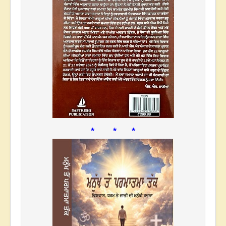
* * *