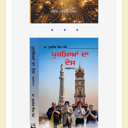
* * *