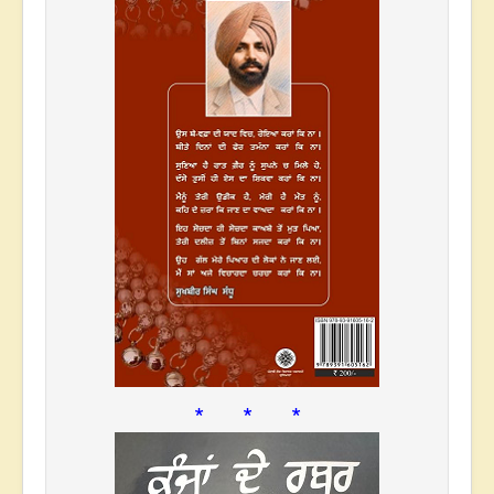
* * *