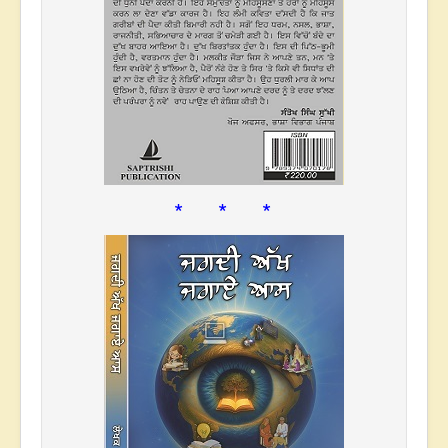
* * *