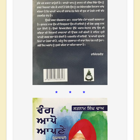
* * *