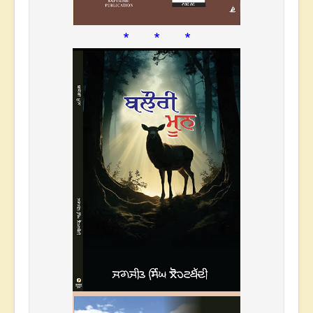
* * *