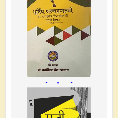
* * *