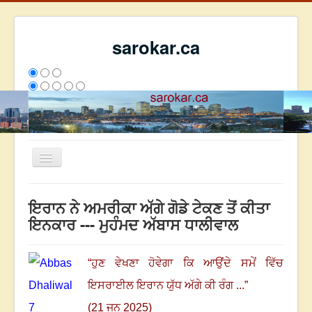
sarokar.ca
Toggle
Navigation
ਮੁੱਖ ਪੰਨਾ
ਇਰਾਨ ਨੇ ਅਮਰੀਕਾ ਅੱਗੇ ਗੋਡੇ ਟੇਕਣ ਤੋਂ ਕੀਤਾ
ਰਚਨਾਵਾਂ
ਇਨਕਾਰ --- ਮੁਹੰਮਦ ਅੱਬਾਸ ਧਾਲੀਵਾਲ
ਸਰੋਕਾਰ ਦੇ ਲੇਖਕ
ਸੰਪਰਕ
“
ਹੁਣ ਵੇਖਣਾ ਹੋਵੇਗਾ ਕਿ ਆਉਂਦੇ ਸਮੇਂ ਵਿੱਚ
We have 88 guests and no members online
ਇਸਰਾਈਲ ਇਰਾਨ ਯੁੱਧ ਅੱਗੇ ਕੀ ਰੰਗ ...
”
ਇਸ ਹਫਤੇ
24673
ਇਸ ਮਹੀਨੇ
33464
2797239
(21 ਜੂਨ 2025)