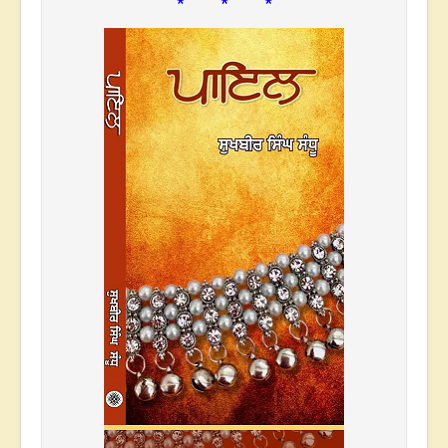
* * *