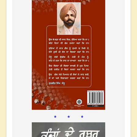
* * *