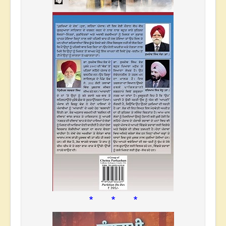
* * *