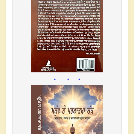
* * *