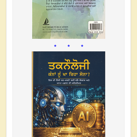
* * *