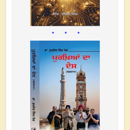
* * *