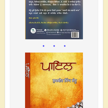
* * *