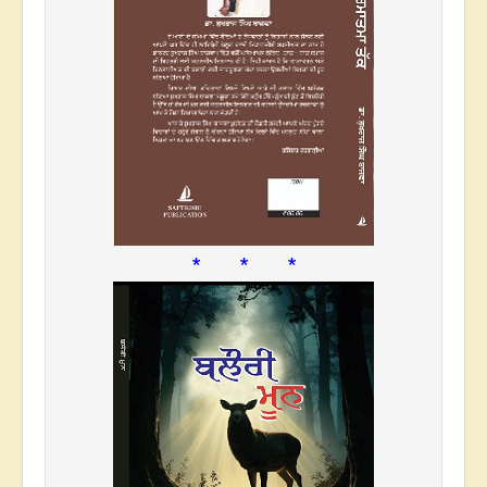
* * *