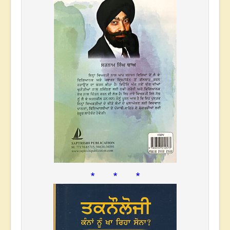
* * *