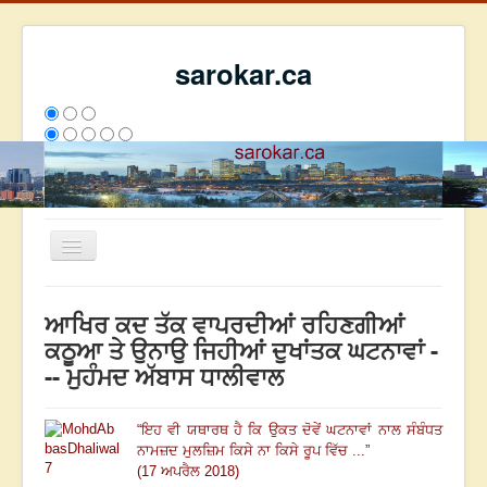
sarokar.ca
Toggle
Navigation
ਮੁੱਖ ਪੰਨਾ
ਆਖਿਰ ਕਦ ਤੱਕ ਵਾਪਰਦੀਆਂ ਰਹਿਣਗੀਆਂ
ਰਚਨਾਵਾਂ
ਕਠੂਆ ਤੇ ਉਨਾਉ ਜਿਹੀਆਂ ਦੁਖਾਂਤਕ ਘਟਨਾਵਾਂ -
-- ਮੁਹੰਮਦ ਅੱਬਾਸ ਧਾਲੀਵਾਲ
ਸਰੋਕਾਰ ਦੇ ਲੇਖਕ
ਸੰਪਰਕ
“
ਇਹ ਵੀ ਯਥਾਰਥ ਹੈ ਕਿ ਉਕਤ ਦੋਵੇਂ ਘਟਨਾਵਾਂ ਨਾਲ ਸੰਬੰਧਤ
We have 201 guests and no members online
ਨਾਮਜ਼ਦ ਮੁਲਜ਼ਿਮ ਕਿਸੇ ਨਾ ਕਿਸੇ ਰੂਪ ਵਿੱਚ ...
”
ਅੱਜ
1496
ਕੱਲ੍ਹ
5139
ਇਸ ਹਫਤੇ
21752
2794318
(17 ਅਪਰੈਲ 2018)