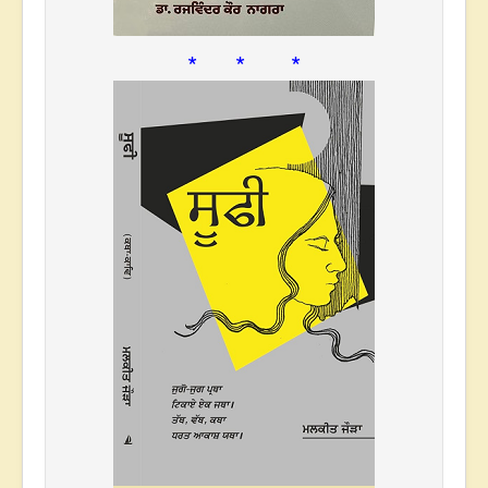
* * *