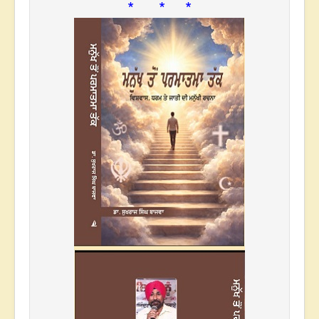
* * *