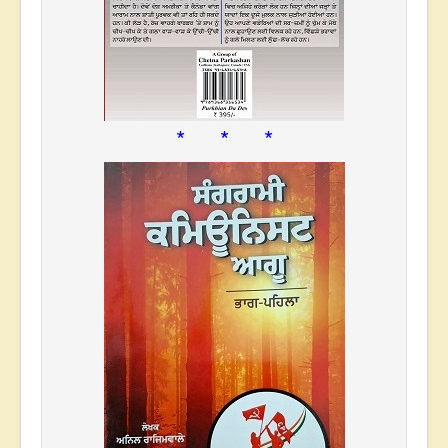
* * *