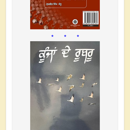
* * *