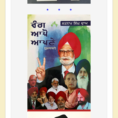
* * *