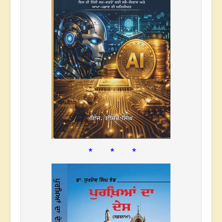
* * *