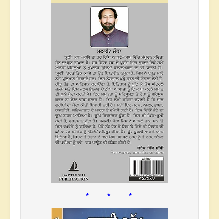
* * *