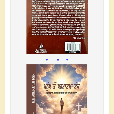
* * *