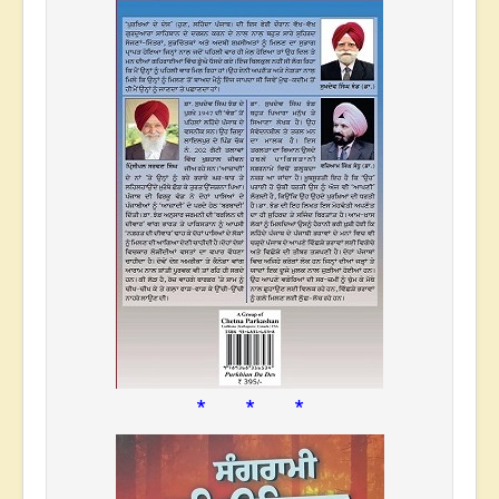
* * *