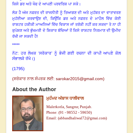
ਕਿਸੇ ਡਰ ਅਤੇ ਖੌਫ ਦੇ ਆਪਣੀ ਪਰਵਰਿਸ਼ ਪਾ ਸਕੇ
।
ਲੋੜ ਹੈ ਅੱਜ ਨਫਰਤ ਦੀ ਰਾਜਨੀਤੀ ਨੂੰ ਤਿਆਗਣ ਦੀ ਅਤੇ ਮੁਹੱਬਤ ਦਾ ਵਾਤਾਵਰਣ
ਮੁਹੱਈਆ ਕਰਵਾਉਣ ਦੀ
, ਕਿਉਂਕਿ ਡਰ ਅਤੇ ਨਫਰਤ ਦੇ ਮਾਹੌਲ ਵਿੱਚ ਕੋਈ
ਰਾਸ਼ਟਰ ਹਕੀਕੀ ਮਾਅਨਿਆਂ ਵਿੱਚ ਵਿਕਾਸ ਜਾਂ ਤਰੱਕੀ ਨਹੀਂ ਕਰ ਸਕਦਾ ਤੇ ਨਾ ਹੀ
ਕੁਪੋਸ਼ਣ ਅਤੇ ਭੁੱਖਮਰੀ ਦੇ ਸ਼ਿਕਾਰ ਬੱਚਿਆਂ ਤੋਂ ਕਿਸੇ ਰਾਸ਼ਟਰ ਨਿਰਮਾਣ ਦੀ ਉਮੀਦ
ਰੱਖੀ ਜਾ ਸਕਦੀ ਹੈ!
*****
ਨੋਟ: ਹਰ ਲੇਖਕ ‘ਸਰੋਕਾਰ’ ਨੂੰ ਭੇਜੀ ਗਈ ਰਚਨਾ ਦੀ ਕਾਪੀ ਆਪਣੇ ਕੋਲ
ਸੰਭਾਲਕੇ ਰੱਖੇ।)
(1795
)
(ਸਰੋਕਾਰ ਨਾਲ ਸੰਪਰਕ ਲਈ:
sarokar2015@gmail.c
om)
About the Author
ਮੁਹੰਮਦ ਅੱਬਾਸ ਧਾਲੀਵਾਲ
Malerkotla, Sangrur, Punjab.
Phone: (91 - 98552 - 59650)
Email: (
abbasdhaliwal72@gmai.com
)