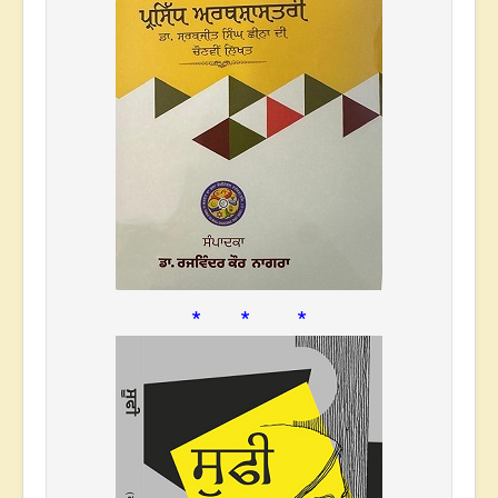
* * *