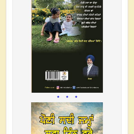
* * *