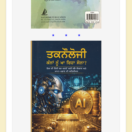
* * *