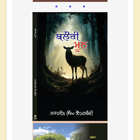
* * *