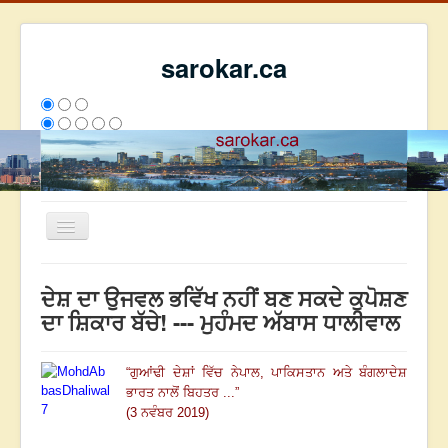
sarokar.ca
Toggle
Navigation
ਮੁੱਖ ਪੰਨਾ
ਦੇਸ਼ ਦਾ ਉਜਵਲ ਭਵਿੱਖ ਨਹੀਂ ਬਣ ਸਕਦੇ ਕੁਪੋਸ਼ਣ
ਰਚਨਾਵਾਂ
ਦਾ ਸ਼ਿਕਾਰ ਬੱਚੇ! --- ਮੁਹੰਮਦ ਅੱਬਾਸ ਧਾਲੀਵਾਲ
ਸਰੋਕਾਰ ਦੇ ਲੇਖਕ
“
ਗੁਆਂਢੀ ਦੇਸ਼ਾਂ ਵਿੱਚ ਨੇਪਾਲ, ਪਾਕਿਸਤਾਨ ਅਤੇ ਬੰਗਲਾਦੇਸ਼
ਸੰਪਰਕ
ਭਾਰਤ ਨਾਲੋਂ ਬਿਹਤਰ ...
”
We have 112 guests and no members online
(3 ਨਵੰਬਰ 2019)
ਇਸ ਹਫਤੇ
23530
ਇਸ ਮਹੀਨੇ
32321
2796096