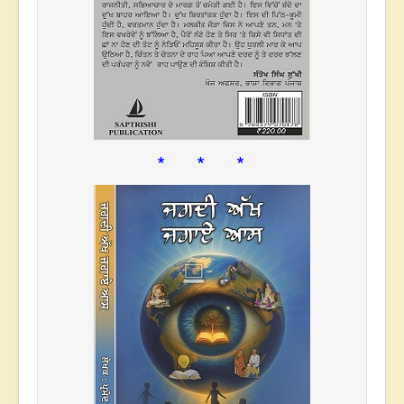
* * *