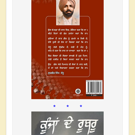
* * *