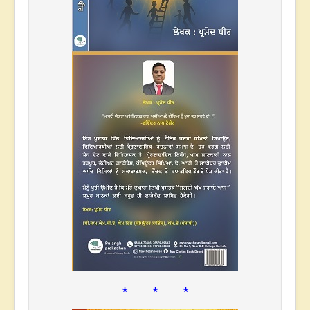
* * *