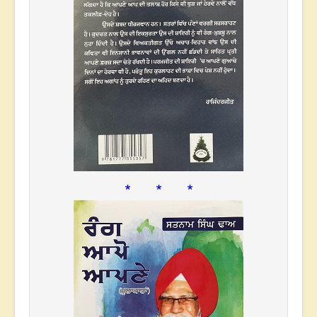
* * *