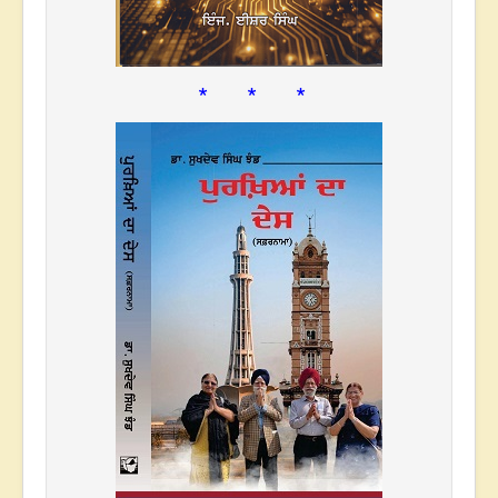
* * *