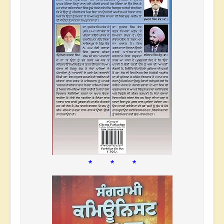
* * *