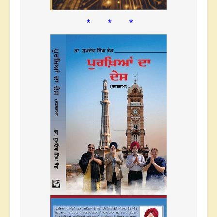
* * *