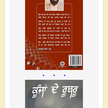
* * *