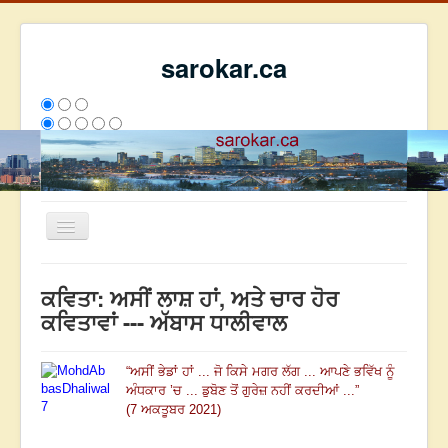
sarokar.ca
Toggle
Navigation
ਮੁੱਖ ਪੰਨਾ
ਕਵਿਤਾ: ਅਸੀਂ ਲਾਸ਼ ਹਾਂ, ਅਤੇ ਚਾਰ ਹੋਰ
ਰਚਨਾਵਾਂ
ਕਵਿਤਾਵਾਂ --- ਅੱਬਾਸ ਧਾਲੀਵਾਲ
ਸਰੋਕਾਰ ਦੇ ਲੇਖਕ
“
ਅਸੀਂ ਭੇਡਾਂ ਹਾਂ ... ਜੋ ਕਿਸੇ ਮਗਰ ਲੱਗ ...
ਆਪਣੇ ਭਵਿੱਖ ਨੂੰ
ਸੰਪਰਕ
ਅੰਧਕਾਰ ’ਚ ...
ਡੁਬੋਣ ਤੋਂ ਗੁਰੇਜ਼ ਨਹੀਂ ਕਰਦੀਆਂ ...
”
We have 249 guests and no members online
(7 ਅਕਤੂਬਰ 2021)
ਇਸ ਹਫਤੇ
26038
ਇਸ ਮਹੀਨੇ
34829
2798604