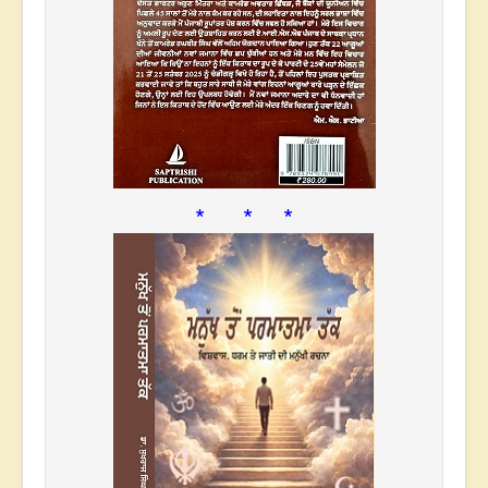
* * *