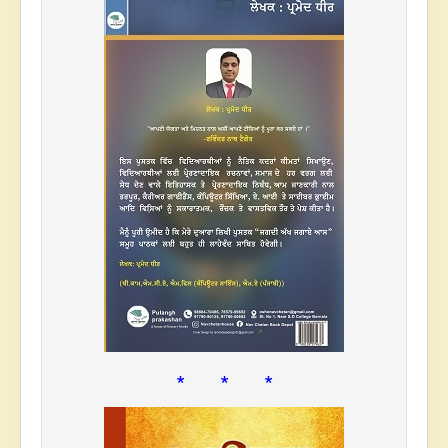
* * *