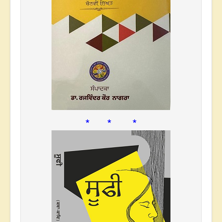
* * *