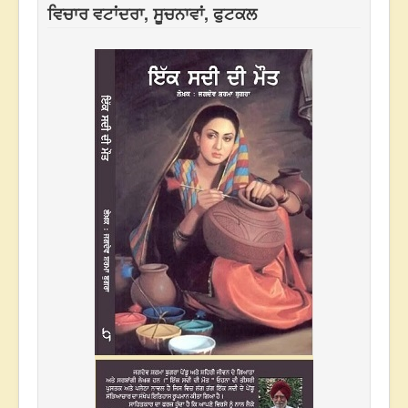
ਵਿਚਾਰ ਵਟਾਂਦਰਾ, ਸੂਚਨਾਵਾਂ, ਫੁਟਕਲ