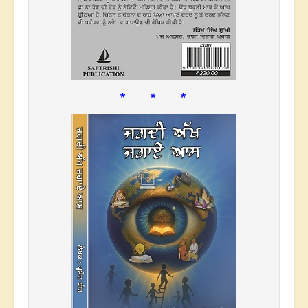
* * *