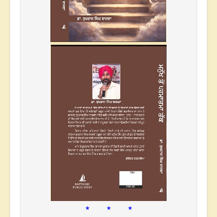
* * *