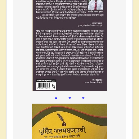
* * *