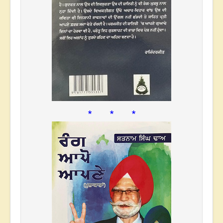
* * *