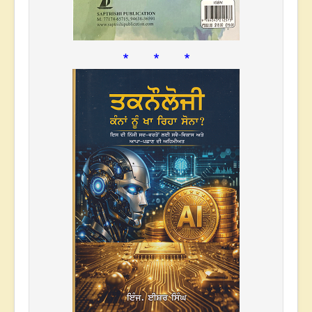
* * *