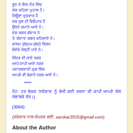
ਝੂਠ ਦੇ ਇਸ ਦੌਰ ਵਿੱਚ
ਸੱਚ ਕਹਿਣਾ ਮੁਹਾਲ ਹੈ।
ਜਿਊਣਾ ਦੁਸ਼ਵਾਰ ਹੈ
ਸਭ ਕੁਝ ਹੀ ਵਿਓਪਾਰ ਹੈ
ਉਲਟੇ ਜ਼ਮਾਨੇ ਆਏ ਨੇ।
ਦੇਸ਼ ਭਗਤ ਗੱਦਾਰ ਨੇ
ਤੇ ‘ਗੱਦਾਰ’ ਭਗਤ ਕਹਿਲਾਏ ਨੇ।
ਜ਼ਾਲਮ ਖੁੱਲ੍ਹਮ-ਖੁੱਲ੍ਹੇ ਫਿਰਨ
ਬੇਦੋਸ਼ੇ ਜੇਲ੍ਹੀਂ ਪਾਏ ਨੇ।
ਜਿੱਧਰ ਵੀ ਜਾਏ ਨਜ਼ਰ
ਆਪੋ-ਧਾਪੀ ਆਏ ਨਜ਼ਰ
ਪਦਾਰਥਵਾਦੀ ਯੁਗ ਵਿੱਚ
ਆਪਣੇ ਵੀ ਬੇਗਾਨੇ ਨਜ਼ਰ ਆਏ ਨੇ।
*****
ਨੋਟ: ਹਰ ਲੇਖਕ ‘ਸਰੋਕਾਰ’ ਨੂੰ ਭੇਜੀ ਗਈ ਰਚਨਾ ਦੀ ਕਾਪੀ ਆਪਣੇ ਕੋਲ
ਸੰਭਾਲਕੇ ਰੱਖੇ।)
(3064)
(
ਸਰੋਕਾਰ ਨਾਲ ਸੰਪਰਕ ਲਈ:
sarokar2015@gmail.com
)
About the Author