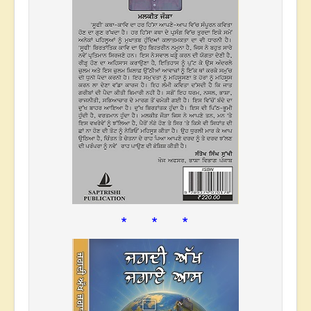
* * *