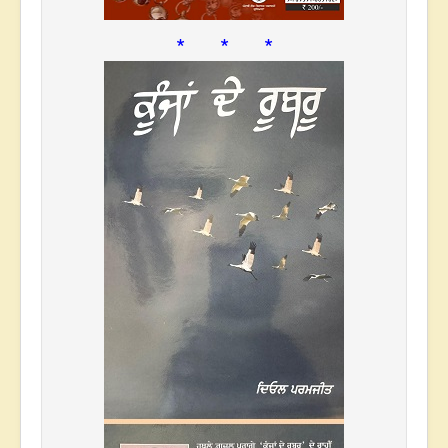
* * *