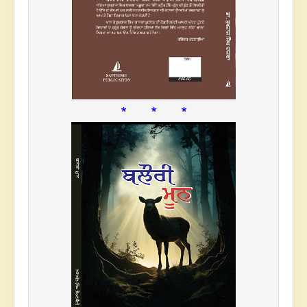
* * *