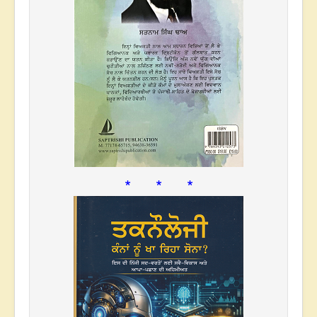
* * *