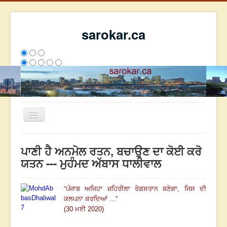
sarokar.ca
Toggle
Navigation
ਮੁੱਖ ਪੰਨਾ
ਪਾਣੀ ਹੈ ਅਨਮੋਲ ਰਤਨ, ਬਚਾਉਣ ਦਾ ਕੋਈ ਕਰੋ
ਰਚਨਾਵਾਂ
ਯਤਨ --- ਮੁਹੰਮਦ ਅੱਬਾਸ ਧਾਲੀਵਾਲ
ਸਰੋਕਾਰ ਦੇ ਲੇਖਕ
“
ਪੰਜਾਬ ਅਜਿਹਾ ਜ਼ਹਿਰੀਲਾ ਰੇਗਸਤਾਨ ਬਣੇਗਾ, ਜਿਸ ਦੀ
ਸੰਪਰਕ
ਕਲਪਨਾ ਕਰਦਿਆਂ ...
”
We have 137 guests and no members online
(30 ਮਈ 2020)
ਇਸ ਹਫਤੇ
24982
ਇਸ ਮਹੀਨੇ
33773
2797548