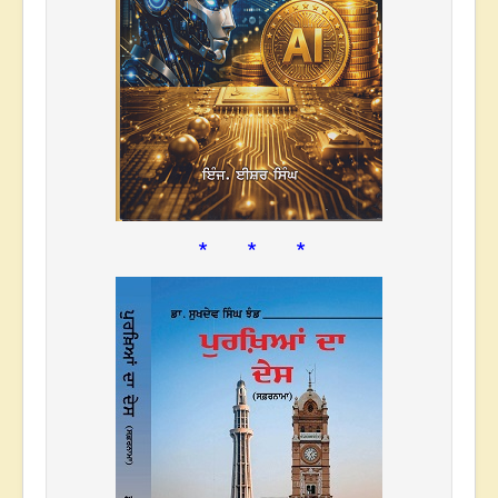
* * *