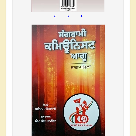
* * *