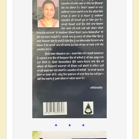
* * *