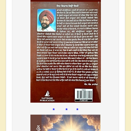
* * *