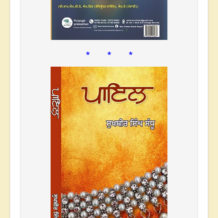
* * *