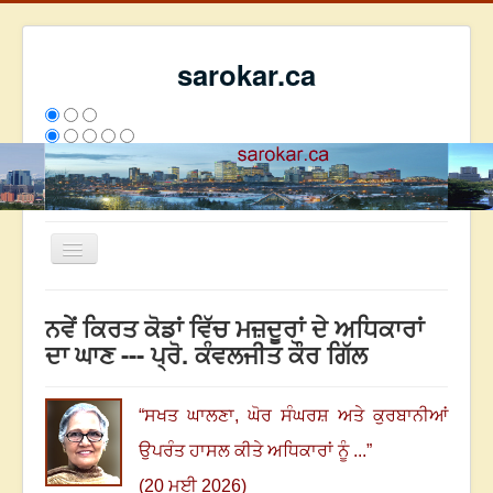
sarokar.ca
Toggle
Navigation
ਮੁੱਖ ਪੰਨਾ
ਨਵੇਂ ਕਿਰਤ ਕੋਡਾਂ ਵਿੱਚ ਮਜ਼ਦੂਰਾਂ ਦੇ ਅਧਿਕਾਰਾਂ
ਰਚਨਾਵਾਂ
ਦਾ ਘਾਣ --- ਪ੍ਰੋ. ਕੰਵਲਜੀਤ ਕੌਰ ਗਿੱਲ
ਸਰੋਕਾਰ ਦੇ ਲੇਖਕ
ਸੰਪਰਕ
“
ਸਖਤ ਘਾਲਣਾ
,
ਘੋਰ ਸੰਘਰਸ਼ ਅਤੇ ਕੁਰਬਾਨੀਆਂ
We have 285 guests and no members online
ਉਪਰੰਤ ਹਾਸਲ ਕੀਤੇ ਅਧਿਕਾਰਾਂ ਨੂੰ ...
”
ਇਸ ਹਫਤੇ
29967
ਇਸ ਮਹੀਨੇ
38758
2802533
(20 ਮਈ 2026)