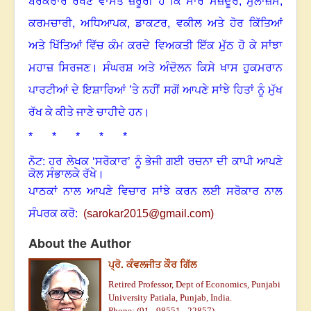
ਬਰਕਰਾਰ ਰੱਖਣ ਵਾਸਤੇ ਜ਼ਰੂਰੀ ਹੈ ਕਿ ਸਾਰੇ ਮਜ਼ਦੂਰ
,
ਮੁਲਾਜ਼ਮ
,
ਕਰਮਚਾਰੀ
,
ਅਧਿਆਪਕ
,
ਡਾਕਟਰ
,
ਵਕੀਲ ਅਤੇ ਹੋਰ ਕਿੱਤਿਆਂ
ਅਤੇ ਖਿੱਤਿਆਂ ਵਿੱਚ ਕੰਮ ਕਰਦੇ ਵਿਅਕਤੀ ਇੱਕ ਮੁੱਠ ਹੋ ਕੇ ਸਾਂਝਾ
ਮਹਾਜ਼ ਸਿਰਜਣ
।
ਸੰਘਰਸ਼ ਅਤੇ ਅੰਦੋਲਨ ਕਿਸੇ ਖਾਸ ਹੁਕਮਰਾਨ
ਪਾਰਟੀਆਂ ਦੇ ਇਸ਼ਾਰਿਆਂ ’ਤੇ ਨਹੀਂ ਸਗੋਂ ਆਪਣੇ ਸਾਂਝੇ ਹਿਤਾਂ ਨੂੰ ਮੁੱਖ
ਰੱਖ ਕੇ ਕੀਤੇ ਜਾਣੇ ਚਾਹੀਦੇ ਹਨ
।
* * * * *
ਨੋਟ: ਹਰ ਲੇਖਕ ‘ਸਰੋਕਾਰ’ ਨੂੰ ਭੇਜੀ ਗਈ ਰਚਨਾ ਦੀ ਕਾਪੀ ਆਪਣੇ
ਕੋਲ ਸੰਭਾਲਕੇ ਰੱਖੇ।
ਪਾਠਕਾਂ ਨਾਲ ਆਪਣੇ ਵਿਚਾਰ ਸਾਂਝੇ ਕਰਨ ਲਈ ਸਰੋਕਾਰ ਨਾਲ
ਸੰਪਰਕ ਕਰੋ:
(
sarokar2015@gmail.c
om)
About the Author
ਪ੍ਰੋ. ਕੰਵਲਜੀਤ ਕੌਰ ਗਿੱਲ
Retired Professor, Dept of Economics, Punjabi
University Patiala, Punjab, India.
Phone: (91 - 98551 - 22857)