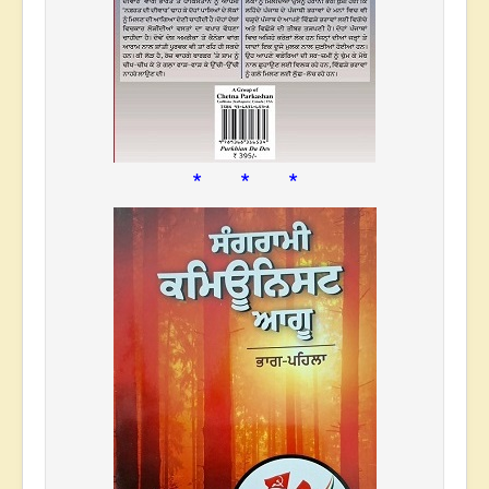
* * *