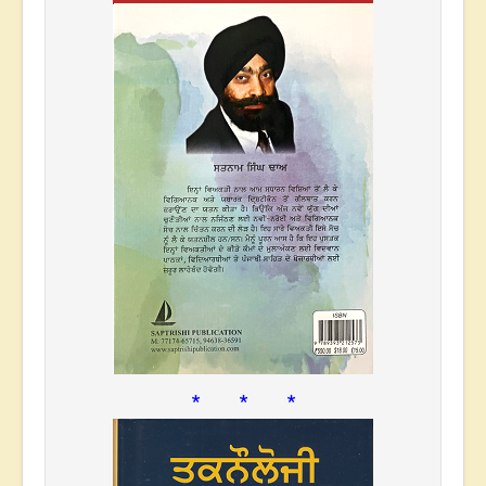
* * *