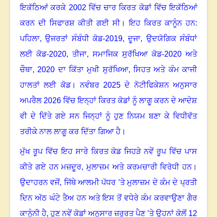
ਇਕੱਠਿਆਂ ਕਰਕੇ
2002
ਵਿੱਚ ਚਾਰ ਕਿਰਤ ਕੋਡਾਂ ਵਿੱਚ ਇਕੱਠਿਆਂ
ਕਰਨ ਦੀ ਸਿਫਾਰਸ਼ ਕੀਤੀ ਗਈ ਸੀ
।
ਇਹ ਕਿਰਤ ਕਾਨੂੰਨ ਹਨ:
ਪਹਿਲਾ
,
ਉਜਰਤਾਂ ਸੰਬੰਧੀ ਕੋਡ-
2019,
ਦੂਜਾ
,
ਉਦਯੋਗਿਕ ਸੰਬੰਧਾਂ
ਲਈ ਕੋਡ-
2020,
ਤੀਜਾ
,
ਸਮਾਜਿਕ ਸੁਰੱਖਿਆ ਕੋਡ-
2020
ਅਤੇ
ਚੌਥਾ
, 2020
ਦਾ ਕਿੱਤਾ ਮੁਖੀ ਸੁਰੱਖਿਆ
,
ਸਿਹਤ ਅਤੇ ਕੰਮ ਕਾਜੀ
ਹਾਲਤਾਂ ਲਈ ਕੋਡ
।
ਨਵੰਬਰ
2025
ਦੇ ਨੋਟੀਫਿਕੇਸ਼ਨ ਅਨੁਸਾਰ
ਅਪਰੈਲ
2026
ਵਿੱਚ ਇਨ੍ਹਾਂ ਕਿਰਤ ਕੋਡਾਂ ਨੂੰ ਲਾਗੂ ਕਰਨ ਦੇ ਆਦੇਸ਼
ਵੀ ਦੇ ਦਿੱਤੇ ਗਏ ਸਨ ਜਿਨ੍ਹਾਂ ਨੂੰ ਹੁਣ ਨਿਯਮ ਬਣਾ ਕੇ ਵਿਧੀਵੱਤ
ਤਰੀਕੇ ਨਾਲ ਲਾਗੂ ਕਰ ਦਿੱਤਾ ਗਿਆ ਹੈ
।
ਮੁੱਖ ਰੂਪ ਵਿੱਚ ਇਹ ਸਾਰੇ ਕਿਰਤ ਕੋਡ ਜਿਹੜੇ ਨਵੇਂ ਰੂਪ ਵਿੱਚ ਪਾਸ
ਕੀਤੇ ਗਏ ਹਨ ਮਜ਼ਦੂਰ
,
ਮੁਲਾਜ਼ਮ ਅਤੇ ਕਰਮਚਾਰੀ ਵਿਰੋਧੀ ਹਨ
।
ਉਦਾਹਰਨ ਵਜੋਂ
,
ਜਿੱਥੇ ਆਲਮੀ ਪੱਧਰ ’ਤੇ ਮੁਲਾਜ਼ਮ ਦੇ ਕੰਮ ਦੇ ਪ੍ਰਤੀ
ਦਿਨ ਅੱਠ ਘੰਟੇ ਤੈਅ ਹਨ ਅਤੇ ਇਸ ਤੋਂ ਵਧੇਰੇ ਕੰਮ ਕਰਵਾਉਣਾ ਗੈਰ
ਕਾਨੂੰਨੀ ਹੈ
,
ਹੁਣ ਨਵੇਂ ਕੋਡਾਂ ਅਨੁਸਾਰ ਜ਼ਰੂਰਤ ਪੈਣ ’ਤੇ ਉਹਨਾਂ ਕੋਲੋਂ
12