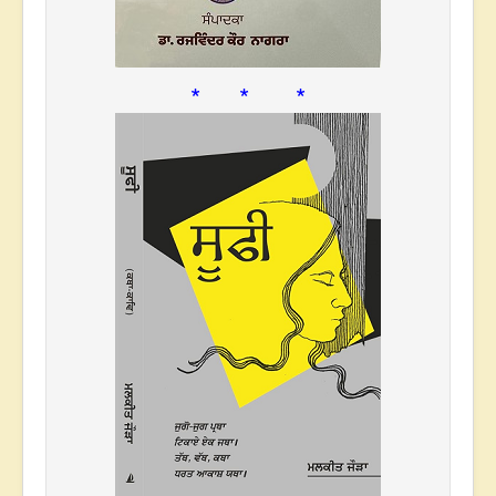
* * *