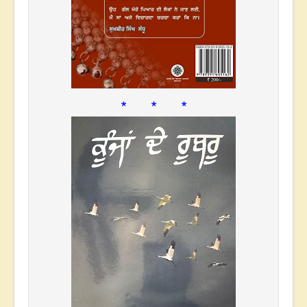
* * *