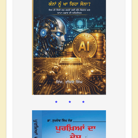
* * *