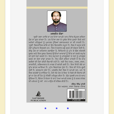
* * *