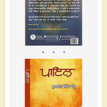
* * *