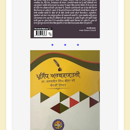
* * *