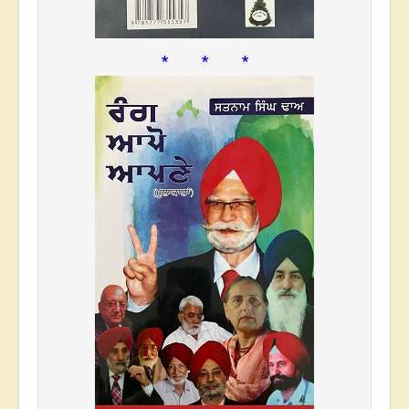
* * *