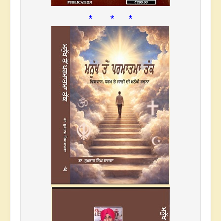
* * *