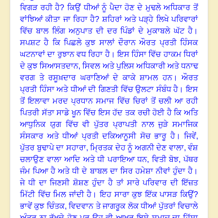
ਵਿਗੜ ਰਹੀ ਹੈ
?
ਕਿਉਂ ਧੀਆਂ ਨੂੰ ਪੈਦਾ ਹੋਣ ਦੇ ਮੁਢਲੇ ਅਧਿਕਾਰ ਤੋਂ
ਵਾਂਝਿਆਂ ਕੀਤਾ ਜਾ ਰਿਹਾ ਹੈ
?
ਸ਼ਹਿਰਾਂ ਅਤੇ ਪੜ੍ਹੇ ਲਿਖੇ ਪਰਿਵਾਰਾਂ
ਵਿੱਚ ਬਾਲ ਲਿੰਗ ਅਨੁਪਾਤ ਦੀ ਦਰ ਪਿੰਡਾਂ ਦੇ ਮੁਕਾਬਲੇ ਘੱਟ ਹੈ
।
ਸਪਸ਼ਟ ਹੈ ਕਿ ਪਿਛਲੇ ਕੁਝ ਸਾਲਾਂ ਦੌਰਾਨ ਔਰਤ ਪ੍ਰਤੀ ਹਿੰਸਕ
ਘਟਨਾਵਾਂ ਦਾ ਰੁਝਾਨ ਵਧ ਰਿਹਾ ਹੈ
।
ਇਸ ਹਿੰਸਾ ਵਿੱਚ ਹਾਕਮ ਧਿਰਾਂ
ਦੇ ਕੁਝ ਸਿਆਸਤਦਾਨ
,
ਸਿਵਲ ਅਤੇ ਪੁਲਿਸ ਅਧਿਕਾਰੀ ਅਤੇ ਧਨਾਢ
ਵਰਗ ਤੇ ਰਸੂਖ਼ਦਾਰ ਘਰਾਣਿਆਂ ਦੇ ਕਾਕੇ ਸ਼ਾਮਲ ਹਨ
।
ਔਰਤ
ਪ੍ਰਤੀ ਹਿੰਸਾ ਅਤੇ ਧੀਆਂ ਦੀ ਗਿਣਤੀ ਵਿੱਚ ਉਲਟਾ ਸੰਬੰਧ ਹੈ
।
ਇਸ
ਤੋਂ ਇਲਾਵਾ ਮਰਦ ਪ੍ਰਧਾਨ ਸਮਾਜ ਵਿੱਚ ਚਿਰਾਂ ਤੋਂ ਚਲੀ ਆ ਰਹੀ
ਪਿਤਰੀ ਸੱਤਾ ਸਾਡੇ ਖੂਨ ਵਿੱਚ ਇਸ ਹੱਦ ਤਕ ਰਚੀ ਹੋਈ ਹੈ ਕਿ ਅਤਿ
ਆਧੁਨਿਕ ਯੁਗ ਵਿੱਚ ਵੀ ਪੁੱਤਰ ਪ੍ਰਾਪਤੀ ਨਾਲ ਜੁੜੇ ਸਮਾਜਿਕ
ਸੰਸਕਾਰ ਅਤੇ ਧੀਆਂ ਪ੍ਰਤੀ ਦਕਿਆਨੂਸੀ ਸੋਚ ਭਾਰੂ ਹੈ
।
ਜਿਵੇਂ
,
ਪੁੱਤਰ ਬੁਢਾਪੇ ਦਾ ਸਹਾਰਾ
,
ਮ੍ਰਿਤਕ ਦੇਹ ਨੂੰ ਅਗਨੀ ਦੇਣ ਵਾਲਾ
,
ਵੰਸ਼
ਚਲਾਉਣ ਵਾਲਾ ਆਦਿ ਅਤੇ ਧੀ ਪਰਾਇਆ ਧਨ
,
ਵਿਤੀ ਬੋਝ
,
ਪੱਥਰ
ਜੰਮ ਪਿਆ ਹੈ ਅਤੇ ਧੀ ਦੇ ਬਾਬਲ ਦਾ ਸਿਰ ਹਮੇਸ਼ਾ ਨੀਵਾਂ ਹੁੰਦਾ ਹੈ
।
ਜੇ ਧੀ ਦਾ ਜਿਣਸੀ ਸ਼ੋਸ਼ਣ ਹੁੰਦਾ ਹੈ ਤਾਂ ਸਾਰੇ ਪਰਿਵਾਰ ਦੀ ਇੱਜ਼ਤ
ਮਿੱਟੀ ਵਿੱਚ ਮਿਲ ਜਾਂਦੀ ਹੈ
।
ਇਹ ਸਾਰਾ ਕੁਝ ਇੱਕ ਪਾਸੜ ਕਿਉਂ
?
ਭਾਵੇਂ ਕੁਝ ਚਿੰਤਕ
,
ਵਿਦਵਾਨ ਤੇ ਜਾਗਰੂਕ ਲੋਕ ਧੀਆਂ ਪੁੱਤਰਾਂ ਵਿਚਾਲੇ
ਅੰਤਰ ਨਾ ਰੱਖਦੇ ਹੋਣ ਪਰ ਉਹ ਵੀ ਆਖਰ ਇਸੇ ਸਮਾਜ ਦਾ ਹਿੱਸਾ