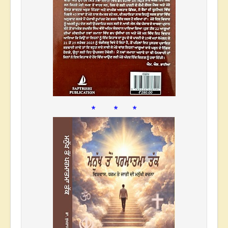
* * *