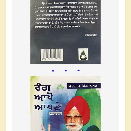
* * *