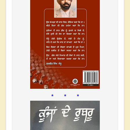
* * *