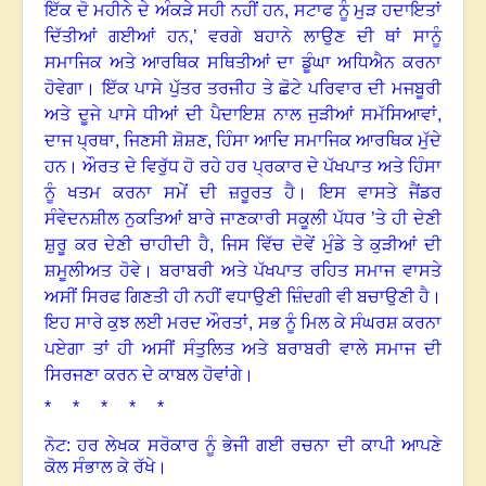
ਇੱਕ ਦੋ ਮਹੀਨੇ ਦੇ ਅੰਕੜੇ ਸਹੀ ਨਹੀਂ ਹਨ
,
ਸਟਾਫ ਨੂੰ ਮੁੜ ਹਦਾਇਤਾਂ
ਦਿੱਤੀਆਂ ਗਈਆਂ ਹਨ
,
’ ਵਰਗੇ ਬਹਾਨੇ ਲਾਉਣ ਦੀ ਥਾਂ ਸਾਨੂੰ
ਸਮਾਜਿਕ ਅਤੇ ਆਰਥਿਕ ਸਥਿਤੀਆਂ ਦਾ ਡੂੰਘਾ ਅਧਿਐਨ ਕਰਨਾ
ਹੋਵੇਗਾ
।
ਇੱਕ ਪਾਸੇ ਪੁੱਤਰ ਤਰਜੀਹ ਤੇ ਛੋਟੇ ਪਰਿਵਾਰ ਦੀ ਮਜਬੂਰੀ
ਅਤੇ ਦੂਜੇ ਪਾਸੇ ਧੀਆਂ ਦੀ ਪੈਦਾਇਸ਼ ਨਾਲ ਜੁੜੀਆਂ ਸਮੱਸਿਆਵਾਂ
,
ਦਾਜ ਪ੍ਰਥਾ
,
ਜਿਣਸੀ ਸ਼ੋਸ਼ਣ
,
ਹਿੰਸਾ ਆਦਿ ਸਮਾਜਿਕ ਆਰਥਿਕ ਮੁੱਦੇ
ਹਨ
।
ਔਰਤ ਦੇ ਵਿਰੁੱਧ ਹੋ ਰਹੇ ਹਰ ਪ੍ਰਕਾਰ ਦੇ ਪੱਖਪਾਤ ਅਤੇ ਹਿੰਸਾ
ਨੂੰ ਖਤਮ ਕਰਨਾ ਸਮੇਂ ਦੀ ਜ਼ਰੂਰਤ ਹੈ
।
ਇਸ ਵਾਸਤੇ ਜੈਂਡਰ
ਸੰਵੇਦਨਸ਼ੀਲ ਨੁਕਤਿਆਂ ਬਾਰੇ ਜਾਣਕਾਰੀ ਸਕੂਲੀ ਪੱਧਰ ’ਤੇ ਹੀ ਦੇਣੀ
ਸ਼ੁਰੂ ਕਰ ਦੇਣੀ ਚਾਹੀਦੀ ਹੈ, ਜਿਸ ਵਿੱਚ ਦੋਵੇਂ ਮੁੰਡੇ ਤੇ ਕੁੜੀਆਂ ਦੀ
ਸ਼ਮੂਲੀਅਤ ਹੋਵੇ
।
ਬਰਾਬਰੀ ਅਤੇ ਪੱਖਪਾਤ ਰਹਿਤ ਸਮਾਜ ਵਾਸਤੇ
ਅਸੀਂ ਸਿਰਫ ਗਿਣਤੀ ਹੀ ਨਹੀਂ ਵਧਾਉਣੀ ਜ਼ਿੰਦਗੀ ਵੀ ਬਚਾਉਣੀ ਹੈ
।
ਇਹ ਸਾਰੇ ਕੁਝ ਲਈ ਮਰਦ ਔਰਤਾਂ
,
ਸਭ ਨੂੰ ਮਿਲ ਕੇ ਸੰਘਰਸ਼ ਕਰਨਾ
ਪਏਗਾ ਤਾਂ ਹੀ ਅਸੀਂ ਸੰਤੁਲਿਤ ਅਤੇ ਬਰਾਬਰੀ ਵਾਲੇ ਸਮਾਜ ਦੀ
ਸਿਰਜਣਾ ਕਰਨ ਦੇ ਕਾਬਲ ਹੋਵਾਂਗੇ
।
* * * * *
ਨੋਟ: ਹਰ ਲੇਖਕ ਸਰੋਕਾਰ ਨੂੰ ਭੇਜੀ ਗਈ ਰਚਨਾ ਦੀ ਕਾਪੀ ਆਪਣੇ
ਕੋਲ ਸੰਭਾਲ ਕੇ ਰੱਖੇ।