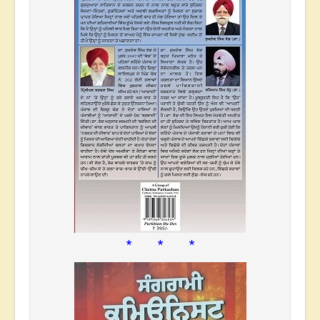
* * *