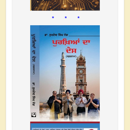
* * *