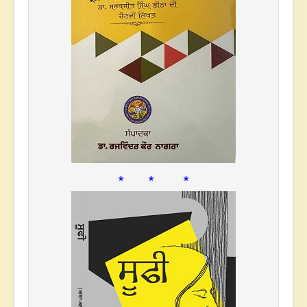
* * *