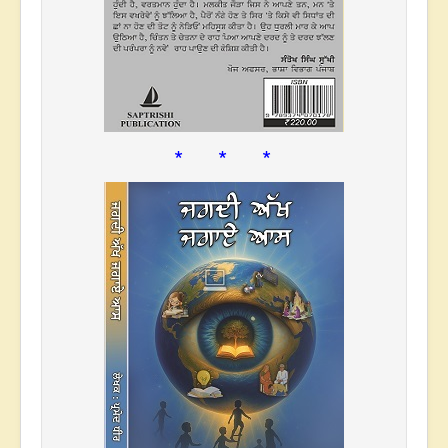
* * *