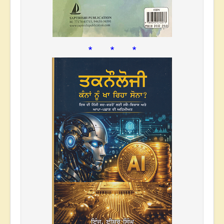
* * *