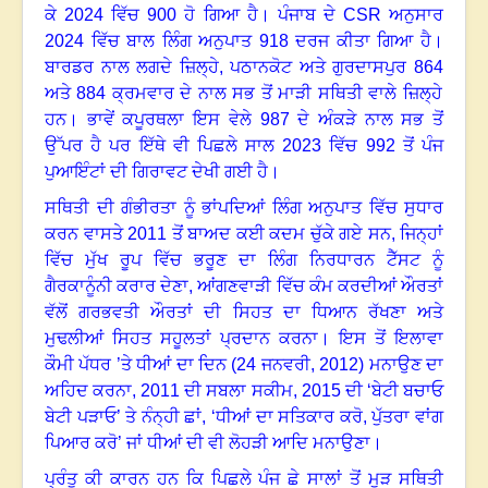
ਕੇ
2024
ਵਿੱਚ
900
ਹੋ ਗਿਆ ਹੈ
।
ਪੰਜਾਬ ਦੇ
CSR
ਅਨੁਸਾਰ
2024
ਵਿੱਚ ਬਾਲ ਲਿੰਗ ਅਨੁਪਾਤ
918
ਦਰਜ ਕੀਤਾ ਗਿਆ ਹੈ
।
ਬਾਰਡਰ ਨਾਲ ਲਗਦੇ ਜ਼ਿਲ੍ਹੇ
,
ਪਠਾਨਕੋਟ ਅਤੇ ਗੁਰਦਾਸਪੁਰ
864
ਅਤੇ
884
ਕ੍ਰਮਵਾਰ ਦੇ ਨਾਲ ਸਭ ਤੋਂ ਮਾੜੀ ਸਥਿਤੀ ਵਾਲੇ ਜ਼ਿਲ੍ਹੇ
ਹਨ
।
ਭਾਵੇਂ ਕਪੂਰਥਲਾ ਇਸ ਵੇਲੇ
987
ਦੇ ਅੰਕੜੇ ਨਾਲ ਸਭ ਤੋਂ
ਉੱਪਰ ਹੈ ਪਰ ਇੱਥੇ ਵੀ ਪਿਛਲੇ ਸਾਲ
2023
ਵਿੱਚ
992
ਤੋਂ ਪੰਜ
ਪੁਆਇੰਟਾਂ ਦੀ ਗਿਰਾਵਟ ਦੇਖੀ ਗਈ ਹੈ
।
ਸਥਿਤੀ ਦੀ ਗੰਭੀਰਤਾ ਨੂੰ ਭਾਂਪਦਿਆਂ ਲਿੰਗ ਅਨੁਪਾਤ ਵਿੱਚ ਸੁਧਾਰ
ਕਰਨ ਵਾਸਤੇ
2011
ਤੋਂ ਬਾਅਦ ਕਈ ਕਦਮ ਚੁੱਕੇ ਗਏ ਸਨ,
ਜਿਨ੍ਹਾਂ
ਵਿੱਚ ਮੁੱਖ ਰੂਪ ਵਿੱਚ ਭਰੂਣ ਦਾ ਲਿੰਗ ਨਿਰਧਾਰਨ ਟੈੱਸਟ ਨੂੰ
ਗੈਰਕਾਨੂੰਨੀ ਕਰਾਰ ਦੇਣਾ
,
ਆਂਗਣਵਾੜੀ ਵਿੱਚ ਕੰਮ ਕਰਦੀਆਂ ਔਰਤਾਂ
ਵੱਲੋਂ ਗਰਭਵਤੀ ਔਰਤਾਂ ਦੀ ਸਿਹਤ ਦਾ ਧਿਆਨ ਰੱਖਣਾ ਅਤੇ
ਮੁਢਲੀਆਂ ਸਿਹਤ ਸਹੂਲਤਾਂ ਪ੍ਰਦਾਨ ਕਰਨਾ
।
ਇਸ ਤੋਂ ਇਲਾਵਾ
ਕੌਮੀ ਪੱਧਰ ’ਤੇ ਧੀਆਂ ਦਾ ਦਿਨ (
24
ਜਨਵਰੀ
, 2012)
ਮਨਾਉਣ ਦਾ
ਅਹਿਦ ਕਰਨਾ
, 2011
ਦੀ ਸਬਲਾ ਸਕੀਮ
, 2015
ਦੀ ‘ਬੇਟੀ ਬਚਾਓ
ਬੇਟੀ ਪੜਾਓ
’
ਤੇ ਨੰਨ੍ਹੀ ਛਾਂ
, ‘
ਧੀਆਂ ਦਾ ਸਤਿਕਾਰ ਕਰੋ
,
ਪੁੱਤਰਾ ਵਾਂਗ
ਪਿਆਰ ਕਰੋ
’
ਜਾਂ ਧੀਆਂ ਦੀ ਵੀ ਲੋਹੜੀ ਆਦਿ ਮਨਾਉਣਾ
।
ਪ੍ਰੰਤੂ ਕੀ ਕਾਰਨ ਹਨ ਕਿ ਪਿਛਲੇ ਪੰਜ ਛੇ ਸਾਲਾਂ ਤੋਂ ਮੁੜ ਸਥਿਤੀ