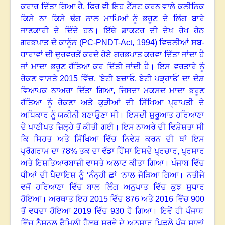
ਕਰਾਰ ਦਿੱਤਾ ਗਿਆ ਹੈ, ਫਿਰ ਵੀ ਇਹ ਟੈੱਸਟ ਕਰਨ ਵਾਲੇ ਕਲੀਨਿਕ
ਕਿਸੇ ਨਾ ਕਿਸੇ ਢੰਗ ਨਾਲ ਮਾਪਿਆਂ ਨੂੰ ਭਰੂਣ ਦੇ ਲਿੰਗ ਬਾਰੇ
ਜਾਣਕਾਰੀ ਦੇ ਦਿੰਦੇ ਹਨ
।
ਇੱਥੇ ਡਾਕਟਰ ਦੀ ਦੇਖ ਰੇਖ ਹੇਠ
ਗਰਭਪਾਤ ਦੇ ਕਾਨੂੰਨ (
PC-PNDT-Act, 1994)
ਵਿਚਲੀਆਂ ਸਬ-
ਧਾਰਾਵਾਂ ਦੀ ਦੁਰਵਰਤੋਂ ਕਰਦੇ ਹੋਏ ਗਰਭਪਾਤ ਕਰਵਾ ਦਿੱਤਾ ਜਾਂਦਾ ਹੈ
ਜਾਂ ਮਾਦਾ ਭਰੂਣ ਹੱਤਿਆ ਕਰ ਦਿੱਤੀ ਜਾਂਦੀ ਹੈ
।
ਇਸ ਵਰਤਾਰੇ ਨੂੰ
ਰੋਕਣ ਵਾਸਤੇ
2015
ਵਿੱਚ
, ‘
ਬੇਟੀ ਬਚਾਓ, ਬੇਟੀ ਪੜ੍ਹਾਓ
’
ਦਾ ਦੇਸ਼
ਵਿਆਪਕ ਨਾਅਰਾ ਦਿੱਤਾ ਗਿਆ, ਜਿਸਦਾ ਮਕਸਦ ਮਾਦਾ ਭਰੂਣ
ਹੱਤਿਆ ਨੂੰ ਰੋਕਣਾ ਅਤੇ ਕੁੜੀਆਂ ਦੀ ਸਿੱਖਿਆ ਪ੍ਰਾਪਤੀ ਦੇ
ਅਧਿਕਾਰ ਨੂੰ ਯਕੀਨੀ ਬਣਾਉਣਾ ਸੀ
।
ਇਸਦੀ ਸ਼ੁਰੂਆਤ ਹਰਿਆਣਾ
ਦੇ ਪਾਣੀਪਤ ਜ਼ਿਲ੍ਹੇ ਤੋਂ ਕੀਤੀ ਗਈ
।
ਇਸ ਨਾਅਰੇ ਦੀ ਵਿਸ਼ੇਸ਼ਤਾ ਸੀ
ਕਿ ਸਿਹਤ ਅਤੇ ਸਿੱਖਿਆ ਵਿੱਚ ਨਿਵੇਸ਼ ਕਰਨ ਦੀ ਥਾਂ ਇਸ
ਪ੍ਰੋਗਰਾਮ ਦਾ
78%
ਤਕ ਦਾ ਵੱਡਾ ਹਿੱਸਾ ਇਸਦੇ ਪ੍ਰਚਾਰ
,
ਪ੍ਰਸਾਰ
ਅਤੇ ਇਸ਼ਤਿਆਰਬਾਜ਼ੀ ਵਾਸਤੇ ਅਲਾਟ ਕੀਤਾ ਗਿਆ
।
ਪੰਜਾਬ ਵਿੱਚ
ਧੀਆਂ ਦੀ ਪੈਦਾਇਸ਼ ਨੂੰ ‘ਨੰਨ੍ਹੀ ਛਾਂ ‘ਨਾਲ ਜੋੜਿਆ ਗਿਆ
।
ਨਤੀਜੇ
ਵਜੋਂ ਹਰਿਆਣਾ ਵਿੱਚ ਬਾਲ ਲਿੰਗ ਅਨੁਪਾਤ ਵਿੱਚ ਕੁਝ ਸੁਧਾਰ
ਹੋਇਆ
।
ਅਰਥਾਤ ਇਹ
2015
ਵਿੱਚ
876
ਅਤੇ
2016
ਵਿੱਚ
900
ਤੋਂ ਵਧਦਾ ਹੋਇਆ
2019
ਵਿੱਚ
930
ਹੋ ਗਿਆ
।
ਇਵੇਂ ਹੀ ਪੰਜਾਬ
ਵਿੱਚ ਨੈਸ਼ਨਲ ਫੈਮਿਲੀ ਹੈਲਥ ਸਰਵੇ ਦੇ ਅਨੁਸਾਰ ਪਿਛਲੇ ਪੰਜ ਸਾਲਾਂ