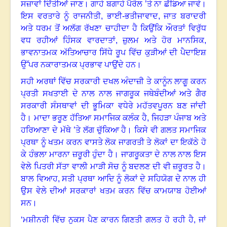
ਸਜ਼ਾਵਾਂ ਦਿੱਤੀਆਂ ਜਾਣ
।
ਗਾਹੇ ਬਗਾਹੇ ਪੈਰੋਲ ’ਤੇ ਨਾ ਛੱਡਿਆ ਜਾਵੇ
।
ਇਸ ਵਰਤਾਰੇ ਨੂੰ ਰਾਜਨੀਤੀ
,
ਭਾਈ-ਭਤੀਜਾਵਾਦ
,
ਜਾਤ ਬਰਾਦਰੀ
ਅਤੇ ਧਰਮ ਤੋਂ ਅਲੱਗ ਰੱਖਣਾ ਚਾਹੀਦਾ ਹੈ
ਕਿਉਂਕਿ ਔਰਤਾਂ ਵਿਰੁੱਧ
ਵਧ ਰਹੀਆਂ ਹਿੰਸਕ ਵਾਰਦਾਤਾਂ
,
ਜ਼ੁਲਮ ਅਤੇ ਹੋਰ ਮਾਨਸਿਕ
,
ਭਾਵਨਾਤਮਕ ਅੱਤਿਆਚਾਰ ਸਿੱਧੇ ਰੂਪ ਵਿੱਚ ਕੁੜੀਆਂ ਦੀ ਪੈਦਾਇਸ਼
ਉੱਪਰ ਨਕਾਰਾਤਮਕ ਪ੍ਰਭਾਵ ਪਾਉਂਦੇ ਹਨ
।
ਸਹੀ ਅਰਥਾਂ ਵਿੱਚ ਸਰਕਾਰੀ ਦਖਲ ਅੰਦਾਜ਼ੀ ਤੇ ਕਾਨੂੰਨ ਲਾਗੂ ਕਰਨ
ਪ੍ਰਤੀ ਸਖਤਾਈ ਦੇ ਨਾਲ ਨਾਲ ਜਾਗਰੂਕ ਜਥੇਬੰਦੀਆਂ ਅਤੇ ਗੈਰ
ਸਰਕਾਰੀ ਸੰਸਥਾਵਾਂ ਦੀ ਭੂਮਿਕਾ ਵਧੇਰੇ ਮਹੱਤਵਪੂਰਨ ਬਣ ਜਾਂਦੀ
ਹੈ
।
ਮਾਦਾ ਭਰੂਣ ਹੱਤਿਆ ਸਮਾਜਿਕ ਕਲੰਕ ਹੈ, ਜਿਹੜਾ ਪੰਜਾਬ ਅਤੇ
ਹਰਿਆਣਾ ਦੇ ਮੱਥੇ ’ਤੇ ਲੱਗ ਚੁੱਕਿਆ ਹੈ
।
ਕਿਸੇ ਵੀ ਗਲਤ ਸਮਾਜਿਕ
ਪ੍ਰਥਾ ਨੂੰ ਖਤਮ ਕਰਨ ਵਾਸਤੇ ਲੋਕ ਜਾਗਰਤੀ ਤੇ ਲੋਕਾਂ ਦਾ ਇਕੱਠੇ ਹੋ
ਕੇ ਹੰਭਲਾ ਮਾਰਨਾ ਜ਼ਰੂਰੀ ਹੁੰਦਾ ਹੈ
।
ਜਾਗਰੂਕਤਾ ਦੇ ਨਾਲ ਨਾਲ ਇਸ
ਵੇਲੇ ਪਿਤਰੀ ਸੱਤਾ ਵਾਲੀ ਮਾੜੀ ਸੋਚ ਨੂੰ ਬਦਲਣ ਦੀ ਵੀ ਜ਼ਰੂਰਤ ਹੈ
।
ਬਾਲ ਵਿਆਹ
,
ਸਤੀ ਪ੍ਰਥਾ ਆਦਿ ਨੂੰ ਲੋਕਾਂ ਦੇ ਸਹਿਯੋਗ ਦੇ ਨਾਲ ਹੀ
ਉਸ ਵੇਲੇ ਦੀਆਂ ਸਰਕਾਰਾਂ ਖਤਮ ਕਰਨ ਵਿੱਚ ਕਾਮਯਾਬ ਹੋਈਆਂ
ਸਨ
।
‘ਮਸ਼ੀਨਰੀ ਵਿੱਚ ਨੁਕਸ ਪੈਣ ਕਾਰਨ ਗਿਣਤੀ ਗਲਤ ਹੋ ਰਹੀ ਹੈ
,
ਜਾਂ