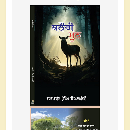
* * *