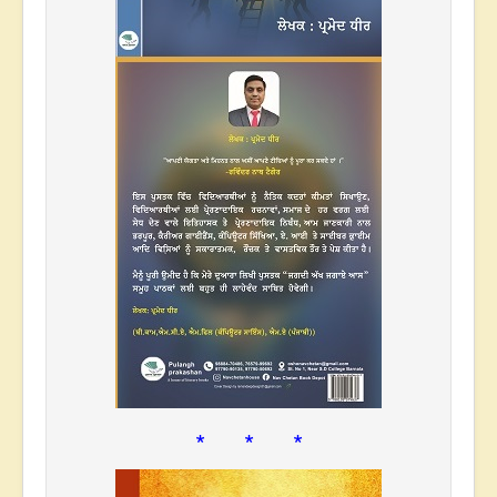
* * *