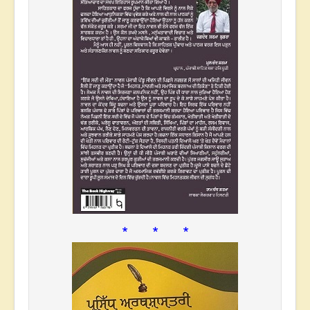
* * *