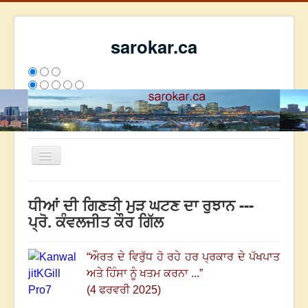
sarokar.ca
Toggle
Navigation
ਮੁੱਖ ਪੰਨਾ
ਧੀਆਂ ਦੀ ਗਿਣਤੀ ਮੁੜ ਘਟਣ ਦਾ ਰੁਝਾਨ ---
ਰਚਨਾਵਾਂ
ਪ੍ਰੋ. ਕੰਵਲਜੀਤ ਕੌਰ ਗਿੱਲ
ਸਰੋਕਾਰ ਦੇ ਲੇਖਕ
“
ਔਰਤ ਦੇ ਵਿਰੁੱਧ ਹੋ ਰਹੇ ਹਰ ਪ੍ਰਕਾਰ ਦੇ ਪੱਖਪਾਤ
ਸੰਪਰਕ
ਅਤੇ ਹਿੰਸਾ ਨੂੰ ਖਤਮ ਕਰਨਾ ...
”
We have 203 guests and no members online
(4 ਫਰਵਰੀ 2025)
ਇਸ ਹਫਤੇ
28095
ਇਸ ਮਹੀਨੇ
36886
2800661