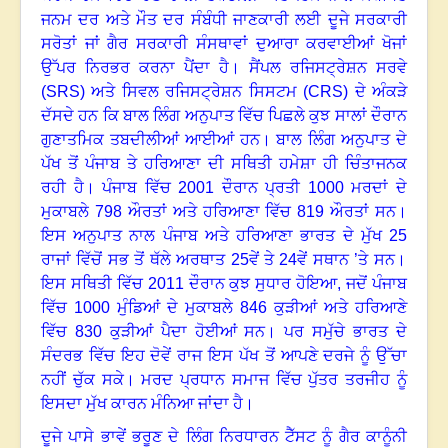
ਜਨਮ ਦਰ ਅਤੇ ਮੌਤ ਦਰ ਸੰਬੰਧੀ ਜਾਣਕਾਰੀ ਲਈ ਦੂਜੇ ਸਰਕਾਰੀ
ਸਰੋਤਾਂ ਜਾਂ ਗੈਰ ਸਰਕਾਰੀ ਸੰਸਥਾਵਾਂ ਦੁਆਰਾ ਕਰਵਾਈਆਂ ਖੋਜਾਂ
ਉੱਪਰ ਨਿਰਭਰ ਕਰਨਾ ਪੈਂਦਾ ਹੈ
।
ਸੈਂਪਲ ਰਜਿਸਟ੍ਰੇਸ਼ਨ ਸਰਵੇ
(
SRS)
ਅਤੇ ਸਿਵਲ ਰਜਿਸਟ੍ਰੇਸ਼ਨ ਸਿਸਟਮ (
CRS)
ਦੇ ਅੰਕੜੇ
ਦੱਸਦੇ ਹਨ ਕਿ ਬਾਲ ਲਿੰਗ ਅਨੁਪਾਤ ਵਿੱਚ ਪਿਛਲੇ ਕੁਝ ਸਾਲਾਂ ਦੌਰਾਨ
ਗੁਣਾਤਮਿਕ ਤਬਦੀਲੀਆਂ ਆਈਆਂ ਹਨ
।
ਬਾਲ ਲਿੰਗ ਅਨੁਪਾਤ ਦੇ
ਪੱਖ ਤੋਂ ਪੰਜਾਬ ਤੇ ਹਰਿਆਣਾ ਦੀ ਸਥਿਤੀ ਹਮੇਸ਼ਾ ਹੀ ਚਿੰਤਾਜਨਕ
ਰਹੀ ਹੈ
।
ਪੰਜਾਬ ਵਿੱਚ
2001
ਦੌਰਾਨ ਪ੍ਰਤੀ
1000
ਮਰਦਾਂ ਦੇ
ਮੁਕਾਬਲੇ
798
ਔਰਤਾਂ ਅਤੇ ਹਰਿਆਣਾ ਵਿੱਚ
819
ਔਰਤਾਂ ਸਨ
।
ਇਸ ਅਨੁਪਾਤ ਨਾਲ ਪੰਜਾਬ ਅਤੇ ਹਰਿਆਣਾ ਭਾਰਤ ਦੇ ਮੁੱਖ
25
ਰਾਜਾਂ ਵਿੱਚੋਂ ਸਭ ਤੋਂ ਥੱਲੇ ਅਰਥਾਤ
25
ਵੇਂ ਤੇ
24
ਵੇਂ ਸਥਾਨ ’ਤੇ ਸਨ
।
ਇਸ ਸਥਿਤੀ ਵਿੱਚ
2011
ਦੌਰਾਨ ਕੁਝ ਸੁਧਾਰ ਹੋਇਆ
,
ਜਦੋਂ ਪੰਜਾਬ
ਵਿੱਚ
1000
ਮੁੰਡਿਆਂ ਦੇ ਮੁਕਾਬਲੇ
846
ਕੁੜੀਆਂ ਅਤੇ ਹਰਿਆਣੇ
ਵਿੱਚ
830
ਕੁੜੀਆਂ ਪੈਦਾ ਹੋਈਆਂ ਸਨ
।
ਪਰ ਸਮੁੱਚੇ ਭਾਰਤ ਦੇ
ਸੰਦਰਭ ਵਿੱਚ ਇਹ ਦੋਵੇਂ ਰਾਜ ਇਸ ਪੱਖ ਤੋਂ ਆਪਣੇ ਦਰਜੇ ਨੂੰ ਉੱਚਾ
ਨਹੀਂ ਚੁੱਕ ਸਕੇ
।
ਮਰਦ ਪ੍ਰਧਾਨ ਸਮਾਜ ਵਿੱਚ ਪੁੱਤਰ ਤਰਜੀਹ ਨੂੰ
ਇਸਦਾ ਮੁੱਖ ਕਾਰਨ ਮੰਨਿਆ ਜਾਂਦਾ ਹੈ
।
ਦੂਜੇ ਪਾਸੇ ਭਾਵੇਂ ਭਰੂਣ ਦੇ ਲਿੰਗ ਨਿਰਧਾਰਨ ਟੈੱਸਟ ਨੂੰ ਗੈਰ ਕਾਨੂੰਨੀ