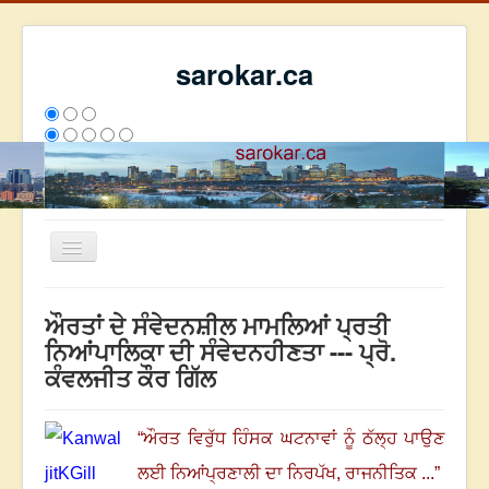
sarokar.ca
Toggle
Navigation
ਮੁੱਖ ਪੰਨਾ
ਔਰਤਾਂ ਦੇ ਸੰਵੇਦਨਸ਼ੀਲ ਮਾਮਲਿਆਂ ਪ੍ਰਤੀ
ਰਚਨਾਵਾਂ
ਨਿਆਂਪਾਲਿਕਾ ਦੀ ਸੰਵੇਦਨਹੀਣਤਾ --- ਪ੍ਰੋ.
ਕੰਵਲਜੀਤ ਕੌਰ ਗਿੱਲ
ਸਰੋਕਾਰ ਦੇ ਲੇਖਕ
ਸੰਪਰਕ
“
ਔਰਤ ਵਿਰੁੱਧ ਹਿੰਸਕ ਘਟਨਾਵਾਂ ਨੂੰ ਠੱਲ੍ਹ ਪਾਉਣ
We have 112 guests and no members online
ਇਸ ਹਫਤੇ
32716
ਇਸ ਮਹੀਨੇ
41507
2805282
ਲਈ ਨਿਆਂਪ੍ਰਣਾਲੀ ਦਾ ਨਿਰਪੱਖ
,
ਰਾਜਨੀਤਿਕ ...
”