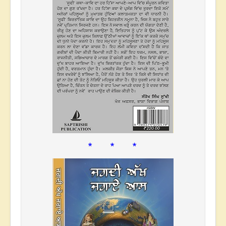
* * *