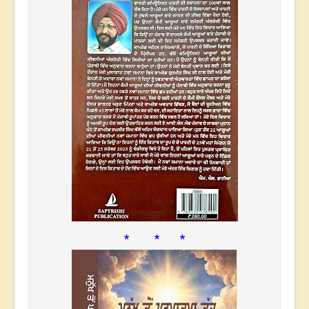
* * *