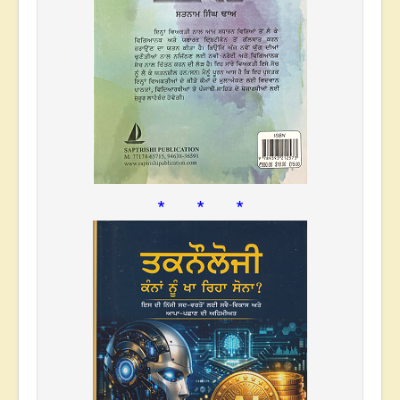
* * *