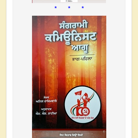
* * *