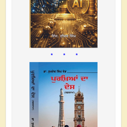
* * *