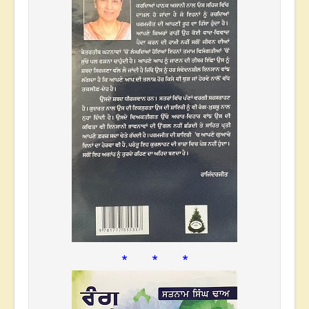
* * *