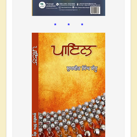
* * *