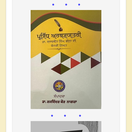
* * *
* * *