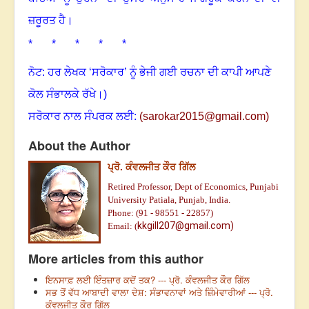
ਜ਼ਰੂਰਤ ਹੈ
।
* * * * *
ਨੋਟ: ਹਰ ਲੇਖਕ ‘ਸਰੋਕਾਰ’ ਨੂੰ ਭੇਜੀ ਗਈ ਰਚਨਾ ਦੀ ਕਾਪੀ ਆਪਣੇ
ਕੋਲ ਸੰਭਾਲਕੇ ਰੱਖੇ
।
)
ਸਰੋਕਾਰ ਨਾਲ ਸੰਪਰਕ ਲਈ:
(
sarokar2015@gmail.c
om)
About the Author
ਪ੍ਰੋ. ਕੰਵਲਜੀਤ ਕੌਰ ਗਿੱਲ
Retired Professor, Dept of Economics, Punjabi
University Patiala, Punjab, India.
Phone: (91 - 98551 - 22857)
kkgill207@gmail.com)
Email: (
More articles from this author
ਇਨਸਾਫ਼ ਲਈ ਇੰਤਜ਼ਾਰ ਕਦੋਂ ਤਕ? --- ਪ੍ਰੋ. ਕੰਵਲਜੀਤ ਕੌਰ ਗਿੱਲ
ਸਭ ਤੋਂ ਵੱਧ ਆਬਾਦੀ ਵਾਲਾ ਦੇਸ਼: ਸੰਭਾਵਨਾਵਾਂ ਅਤੇ ਜ਼ਿੰਮੇਵਾਰੀਆਂ --- ਪ੍ਰੋ.
ਕੰਵਲਜੀਤ ਕੌਰ ਗਿੱਲ