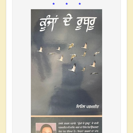
* * *