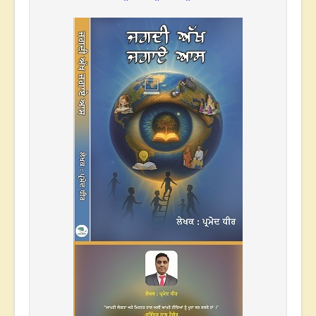
* * *