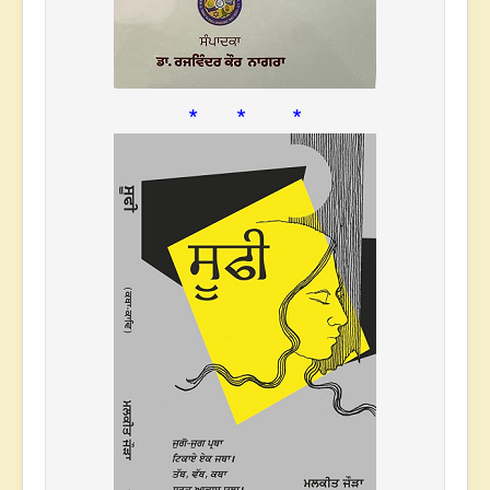
* * *