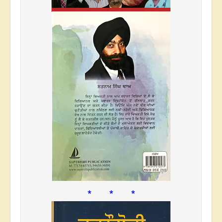
* * *