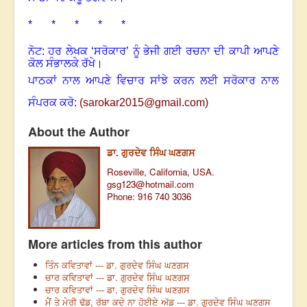
* * * * *
ਨੋਟ: ਹਰ ਲੇਖਕ ‘ਸਰੋਕਾਰ’ ਨੂੰ ਭੇਜੀ ਗਈ ਰਚਨਾ ਦੀ ਕਾਪੀ ਆਪਣੇ
ਕੋਲ ਸੰਭਾਲਕੇ ਰੱਖੇ।
ਪਾਠਕਾਂ ਨਾਲ ਆਪਣੇ ਵਿਚਾਰ ਸਾਂਝੇ ਕਰਨ ਲਈ ਸਰੋਕਾਰ ਨਾਲ
ਸੰਪਰਕ ਕਰੋ:
(
sarokar2015@gmail.c
om)
About the Author
ਡਾ. ਗੁਰਦੇਵ ਸਿੰਘ ਘਣਗਸ
Roseville, California, USA.
gsg123@hotmail.com
Phone: 916 740 3036
More articles from this author
ਤਿੰਨ ਕਵਿਤਾਵਾਂ --- ਡਾ. ਗੁਰਦੇਵ ਸਿੰਘ ਘਣਗਸ
ਚਾਰ ਕਵਿਤਾਵਾਂ --- ਡਾ. ਗੁਰਦੇਵ ਸਿੰਘ ਘਣਗਸ
ਚਾਰ ਕਵਿਤਾਵਾਂ --- ਡਾ. ਗੁਰਦੇਵ ਸਿੰਘ ਘਣਗਸ
ਮੈਂ ਤੇ ਮੇਰੀ ਢੱਡ, ਰੱਬਾ ਕਦੇ ਨਾ ਹੋਈਏ ਅੱਡ --- ਡਾ. ਗੁਰਦੇਵ ਸਿੰਘ ਘਣਗਸ