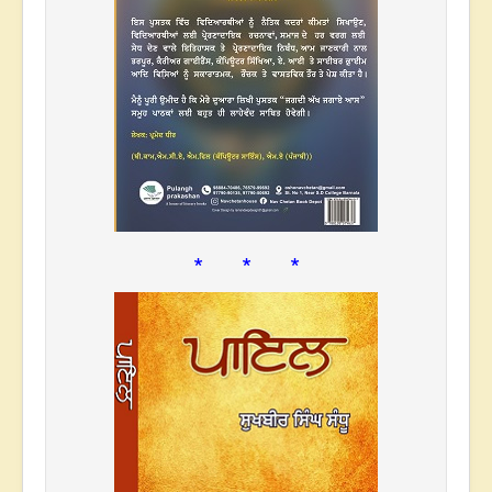
* * *