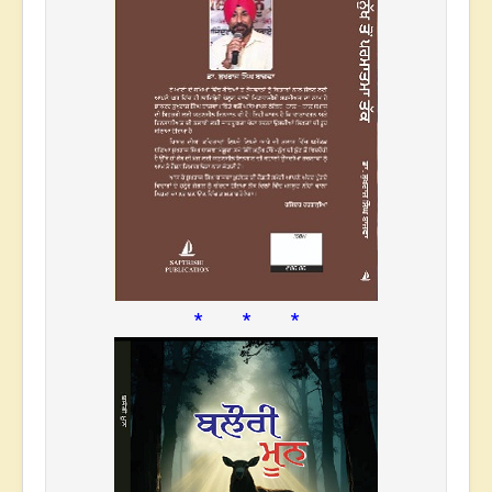
* * *