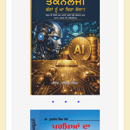
* * *