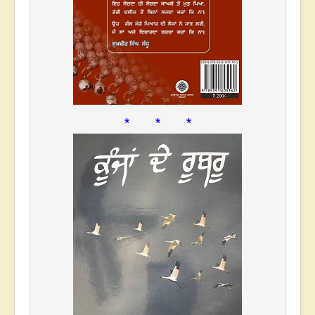
* * *