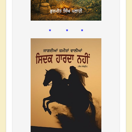
* * *