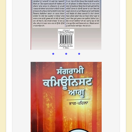
* * *