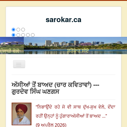
sarokar.ca
Toggle
Navigation
ਮੁੱਖ ਪੰਨਾ
ਅੱਸੀਆਂ ਤੋਂ ਬਾਅਦ (ਚਾਰ ਕਵਿਤਾਵਾਂ) ---
ਰਚਨਾਵਾਂ
ਗੁਰਦੇਵ ਸਿੰਘ ਘਣਗਸ
ਸਰੋਕਾਰ ਦੇ ਲੇਖਕ
ਸੰਪਰਕ
“
ਨਿਭਾਉਂਦੇ ਰਹੇ ਜੋ ਵੀ ਸਾਥ ਦੁੱਖ-ਸੁਖ ਵੇਲੇ
,
ਦੇਂਦਾ
We have 278 guests and no members online
ਰਹੀਂ ਉਨ੍ਹਾਂ ਨੂੰ ਹੁੰਗਾਰਾ
ਅੱਸੀਆਂ ਤੋਂ ਬਾਅਦ ...
”
ਇਸ ਹਫਤੇ
28575
ਇਸ ਮਹੀਨੇ
37366
2801141
(9 ਅਪਰੈਲ 2026)