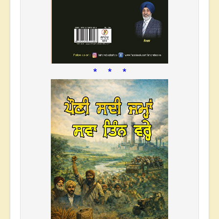
* * *