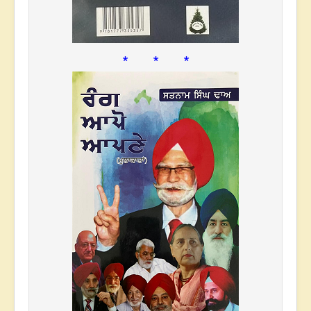
* * *