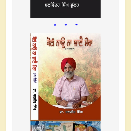
* * *