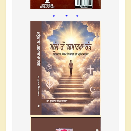
* * *