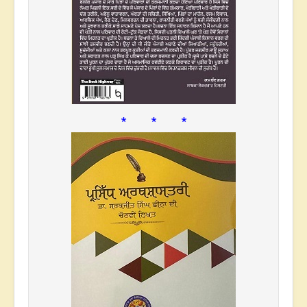
* * *