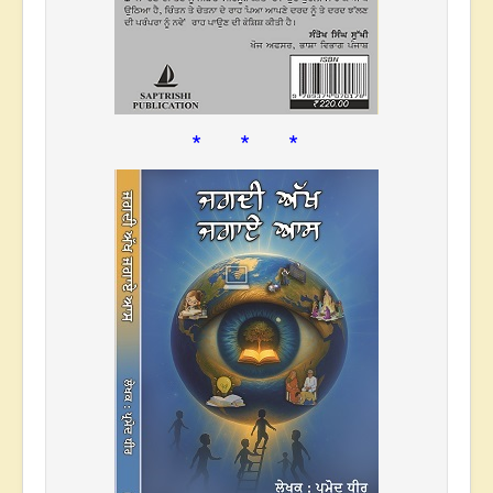
* * *