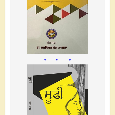
* * *