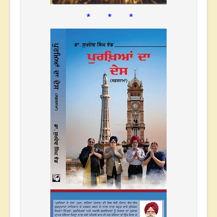
* * *