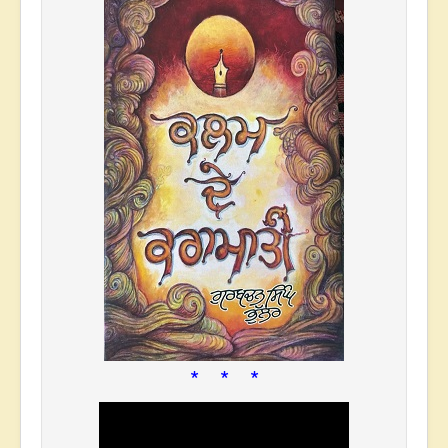
* * *