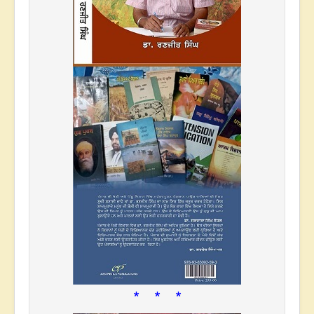
* * *