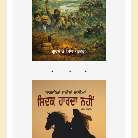
* * *