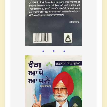
* * *