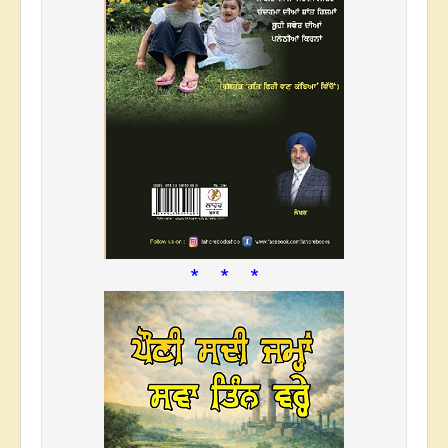
* * *