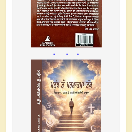
* * *