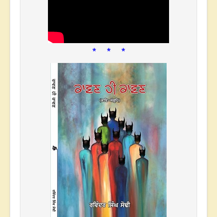
* * *