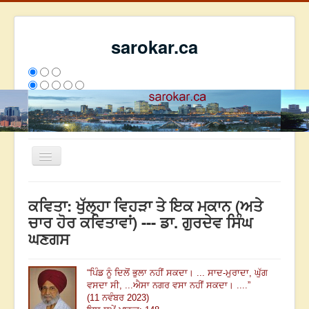
sarokar.ca
Toggle
Navigation
ਮੁੱਖ ਪੰਨਾ
ਕਵਿਤਾ: ਖੁੱਲ੍ਹਾ ਵਿਹੜਾ ਤੇ ਇਕ ਮਕਾਨ (ਅਤੇ
ਰਚਨਾਵਾਂ
ਚਾਰ ਹੋਰ ਕਵਿਤਾਵਾਂ) --- ਡਾ. ਗੁਰਦੇਵ ਸਿੰਘ
ਘਣਗਸ
ਸਰੋਕਾਰ ਦੇ ਲੇਖਕ
ਸੰਪਰਕ
“
ਪਿੰਡ ਨੂੰ ਦਿਲੋਂ ਭੁਲਾ ਨਹੀਂ ਸਕਦਾ
। ...
ਸਾਦ-ਮੁਰਾਦਾ, ਘੁੱਗ
We have 193 guests and no members online
ਵਸਦਾ ਸੀ, ...
ਐਸਾ ਨਗਰ ਵਸਾ ਨਹੀਂ ਸਕਦਾ
। ....
”
ਇਸ ਹਫਤੇ
25964
ਇਸ ਮਹੀਨੇ
34755
2798530
(11 ਨਵੰਬਰ 2023)