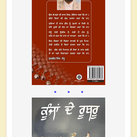
* * *