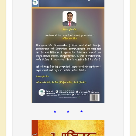
* * *