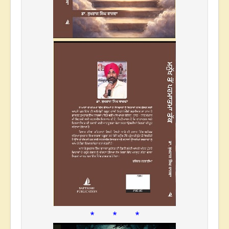
* * *