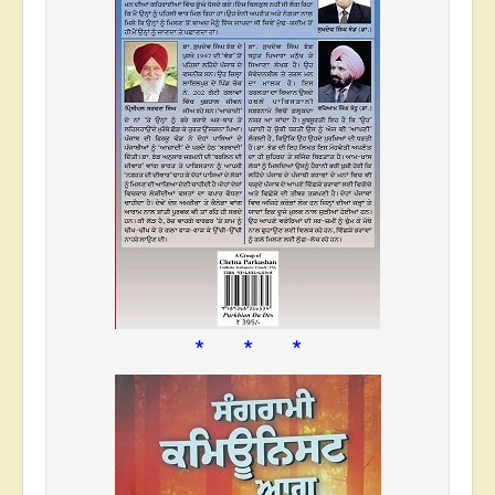
* * *