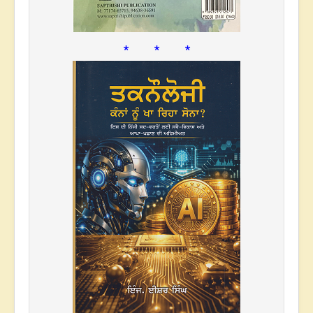
* * *