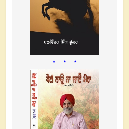
* * *