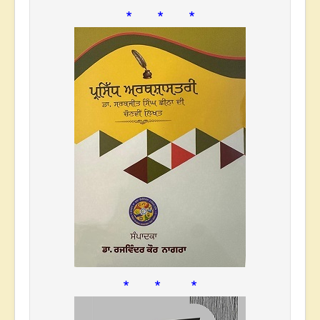
* * *
* * *