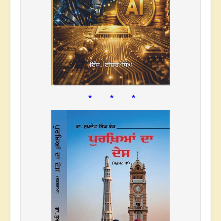
* * *