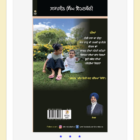
* * *