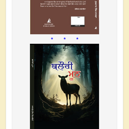
* * *