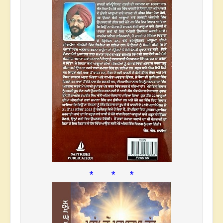
* * *