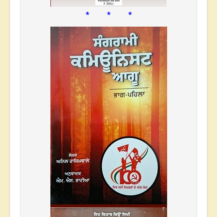
* * *