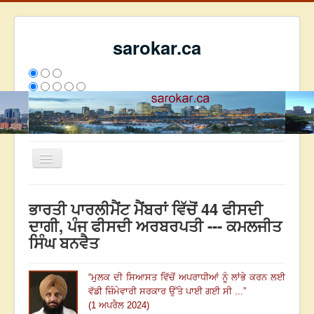
sarokar.ca
Toggle
Navigation
ਮੁੱਖ ਪੰਨਾ
ਭਾਰਤੀ ਪਾਰਲੀਮੈਂਟ ਮੈਂਬਰਾਂ ਵਿੱਚੋਂ 44 ਫੀਸਦੀ
ਰਚਨਾਵਾਂ
ਦਾਗੀ, ਪੰਜ ਫੀਸਦੀ ਅਰਬਰਪਤੀ --- ਕਮਲਜੀਤ
ਸਿੰਘ ਬਨਵੈਤ
ਸਰੋਕਾਰ ਦੇ ਲੇਖਕ
ਸੰਪਰਕ
“
ਮੁਲਕ ਦੀ ਸਿਆਸਤ ਵਿੱਚੋਂ ਅਪਰਾਧੀਆਂ ਨੂੰ ਲਾਂਭੇ ਕਰਨ ਲਈ
We have 250 guests and no members online
ਵੱਡੀ ਜ਼ਿੰਮੇਵਾਰੀ ਸਰਕਾਰ ਉੱਤੇ ਪਾਈ ਗਈ ਸੀ ...
”
ਇਸ ਹਫਤੇ
36941
ਇਸ ਮਹੀਨੇ
45732
2809507
(1 ਅਪਰੈਲ 2024)