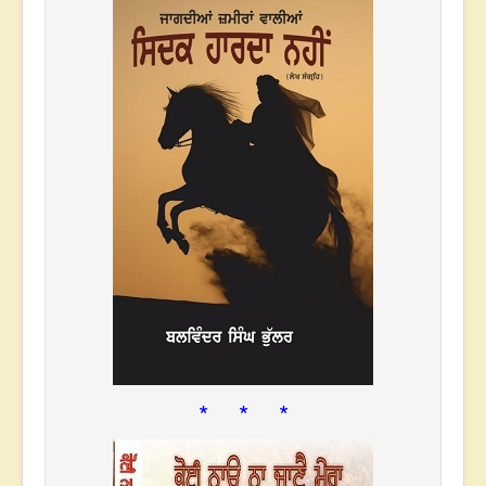
* * *