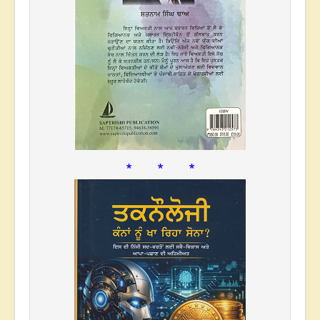
* * *