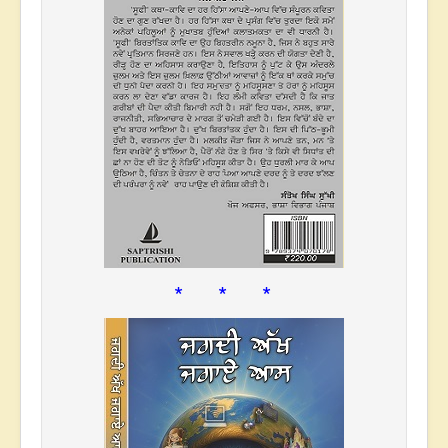
* * *