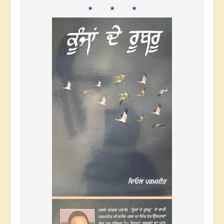
* * *