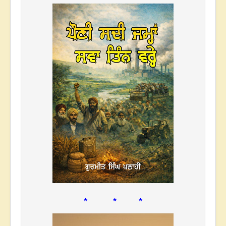
* * *