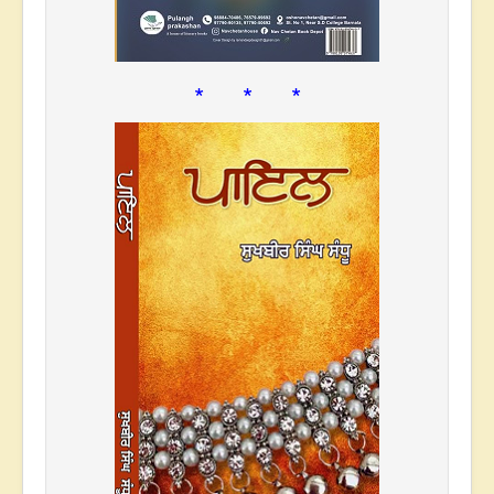
* * *