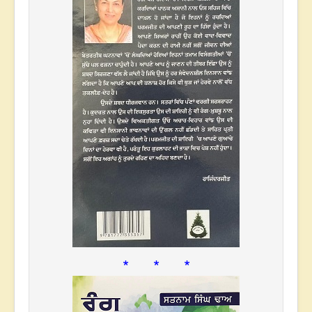
* * *