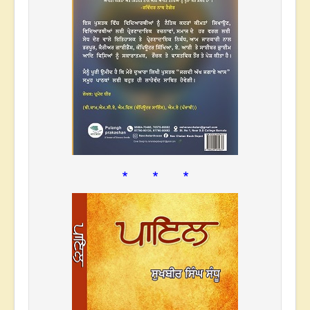
* * *