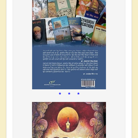
* * *