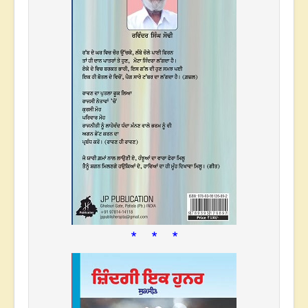
* * *