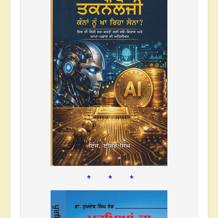
* * *