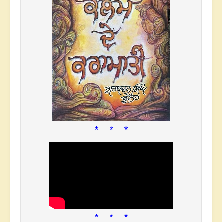
* * *
* * *