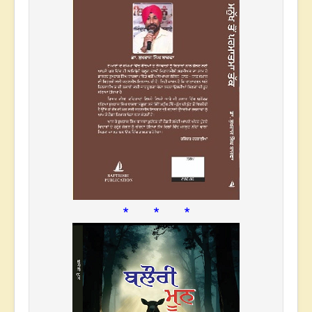
* * *