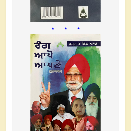
* * *