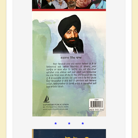
* * *