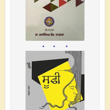
* * *