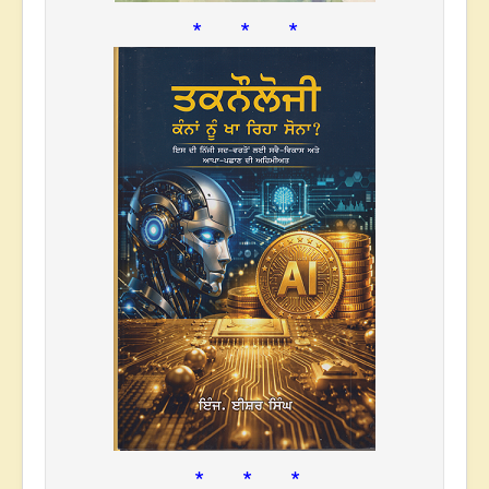
* * *
* * *