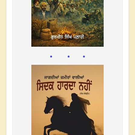
* * *