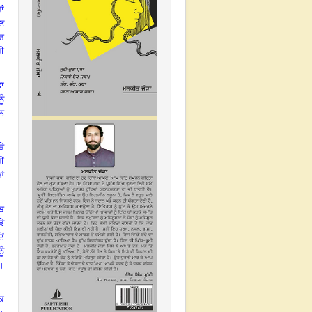
ਾਂ
ਿਣ
ਰ
ੀ
ਤਾ
ੂੰ
ੀਨ
ਥੇ
ਂ
ਆਂ
ਾਬ
ੇ
ੋਂ
ੂੰ
।
ੱਕ