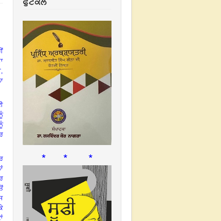
ਫੁਟਕਲ
ਂ
ਦਾ
ਾ
,
ਲਾ
ਲਈ
ੂੰ
ੂੰ
ਾਰ
* * *
ਕਰ
ਾਂ
ਰ
ੋਂ
ਾਸ
ਕੇ
ਾਂ