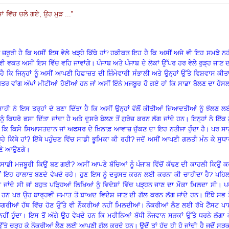
ਸ਼ਾਂ ਵਿੱਚ ਚਲੇ ਗਏ
, ਉਹ ਮੁੜ ...
”
ਰੀ ਹੈ ਕਿ ਅਸੀਂ ਇਸ ਵੇਲੇ ਖੜ੍ਹੇ ਕਿੱਥੇ ਹਾਂ
?
ਹਕੀਕਤ ਇਹ ਹੈ ਕਿ ਅਸੀਂ ਅਜੇ ਵੀ ਇਹ ਸਮਝੇ ਨਹੀ
ਸੇ ਵੀ ਵਕਤ ਅਸੀਂ ਇਸ ਵਿੱਚ ਵਹਿ ਜਾਵਾਂਗੇ
।
ਪੰਜਾਬ ਅਤੇ ਪੰਜਾਬ ਦੇ ਲੋਕਾਂ ਉੱਪਰ ਹਰ ਵੇਲੇ ਰੁੜ੍ਹ ਜਾਣ 
ਕਿ ਜਿਨ੍ਹਾਂ ਨੂੰ ਅਸੀਂ ਆਪਣੀ ਹਿਫ਼ਾਜ਼ਤ ਦੀ ਜ਼ਿੰਮੇਵਾਰੀ ਸੰਭਾਲੀ ਅਤੇ ਉਨ੍ਹਾਂ ਉੱਤੇ ਵਿਸ਼ਵਾਸ ਕੀਤ
ੂਤਰ ਵਾਂਗ ਅੱਖਾਂ ਮੀਟੀਆਂ ਹੋਈਆਂ ਹਨ ਜਾਂ ਅਸੀਂ ਇੰਨੇ ਮਜਬੂਰ ਹੋ ਗਏ ਹਾਂ ਕਿ ਸਾਡਾ ਬੋਲਣ ਦਾ ਹੌਸ
 ਨੇ ਇਸ ਤਰ੍ਹਾਂ ਦੇ ਬਣਾ ਦਿੱਤਾ ਹੈ ਕਿ ਅਸੀਂ ਉਨ੍ਹਾਂ ਵੱਲੋਂ ਕੀਤੀਆਂ ਜ਼ਿਆਦਤੀਆਂ ਨੂੰ ਝੱਲਣ 
ਨੂੰ ਕਿਧਰੇ ਫਸਾ ਦਿੱਤਾ ਜਾਂਦਾ ਹੈ ਅਤੇ ਦੂਸਰੇ ਬੋਲਣ ਤੋਂ ਗੁਰੇਜ਼ ਕਰਨ ਲੱਗ ਜਾਂਦੇ ਹਨ
।
ਇਨ੍ਹਾਂ ਨੇ ਇੱਕ ਨ
ਹੋ ਜਾਣ ਕਿ ਕਿਸੇ ਸਿਆਸਤਦਾਨ ਜਾਂ ਅਫਸਰ ਦੇ ਖ਼ਿਲਾਫ਼ ਆਵਾਜ਼ ਚੁੱਕਣ ਦਾ ਇਹ ਨਤੀਜਾ ਹੁੰਦਾ ਹੈ
।
ਪਰ ਸਾਨ
 ਕਿੱਥੇ ਹਾਂ
? ਇੱਥੇ ਪਹੁੰਚਣ ਵਿੱਚ ਸਾਡੀ ਭੂਮਿਕਾ ਕੀ ਰਹੀ? ਜਦੋਂ ਅਸੀਂ ਆਪਣੀ ਗਲਤੀ ਮੰਨ ਕੇ ਸੁਧ
ਹਮਣੇ ਆਉਣਗੇ
।
ਲੇ ਸਾਡੀ ਮਜਬੂਰੀ ਕਿਉਂ ਬਣ ਗਈ
? ਅਸੀਂ ਆਪਣੇ ਬੱਚਿਆਂ ਨੂੰ ਪੰਜਾਬ ਵਿੱਚੋਂ ਕੱਢਣ ਦੀ ਕਾਹਲੀ ਕਿਉਂ 
ੀਂ ਇਹ ਹਾਲਾਤ ਬਣਦੇ ਵੇਖਦੇ ਰਹੇ
।
ਹੁਣ ਇਸ ਨੂੰ ਦਰੁਸਤ ਕਰਨ ਲਈ ਕਰਨਾ ਕੀ ਚਾਹੀਦਾ ਹੈ
? ਪਹਿਲ
ਜਾਂਦੇ ਸੀ ਜਾਂ ਬਹੁਤ ਪੜ੍ਹਿਆਂ ਲਿਖਿਆਂ ਨੂੰ ਵਿਦੇਸ਼ਾਂ ਵਿੱਚ ਪੜ੍ਹਨ ਜਾਣ ਦਾ ਮੌਕਾ ਮਿਲਦਾ ਸੀ
।
ਪ
ੁੰਦੇ ਹਨ ਪਰ ਉਹ ਬਾਰ੍ਹਵੀਂ ਜਮਾਤ ਤੋਂ ਬਾਅਦ ਵਿਦੇਸ਼ ਜਾਣ ਦੀ ਗੱਲ ਕਰਨ ਲੱਗ ਜਾਂਦੇ ਹਨ
।
ਇੱਥੇ ਸਭ ਤ
ਰੀਆਂ ਹੱਥ ਵਿੱਚ ਹੋਣ ਉੱਤੇ ਵੀ ਨੌਕਰੀਆਂ ਨਹੀਂ ਮਿਲਦੀਆਂ
।
ਨੌਕਰੀਆਂ ਲੈਣ ਲਈ ਰੱਖੇ ਟੈੱਸਟ ਪ
ੀਂ ਹੁੰਦਾ
।
ਇਸ ਤੋਂ ਅੱਗੇ ਉਹ ਵੇਖਦੇ ਹਨ ਕਿ ਮਹੀਨਿਆਂ ਬੱਧੀ ਨੌਜਵਾਨ ਸੜਕਾਂ ਉੱਤੇ ਧਰਨੇ ਲੱਗਾ 
 ਉੱਤੇ ਚੜ੍ਹ ਕੇ ਨੌਕਰੀਆਂ ਲੈਣ ਲਈ ਆਪਣੀ ਗੱਲ ਕਰਦੇ ਹਨ
।
ਉਦੋਂ ਤਾਂ ਹੱਦ ਹੀ ਹੋ ਜਾਂਦੀ ਹੈ ਜਦੋਂ ਸੜਕ