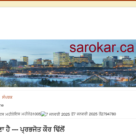
ਸੰਪਰਕ
ne
ਇਸ ਮਹੀਨੇ
31005
7 ਜਨਵਰੀ 2025 ਤੋਂ
2794780
ਾ ਹੈ --- ਪ੍ਰਭਜੋਤ ਕੌਰ ਢਿੱਲੋਂ