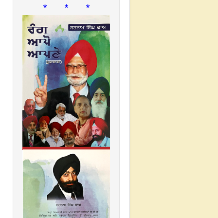
* * *