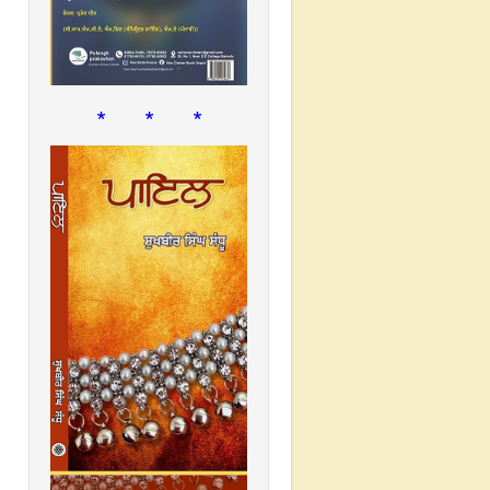
* * *