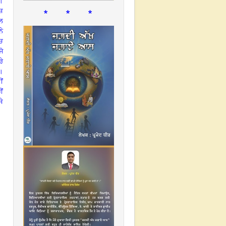
।
* * *
ਰਸ਼
ਲ
ਨੇ
ੱਚ
ਜੋ
ਰੇ
।
ੀਂ
ੀਂ
ਸੇ