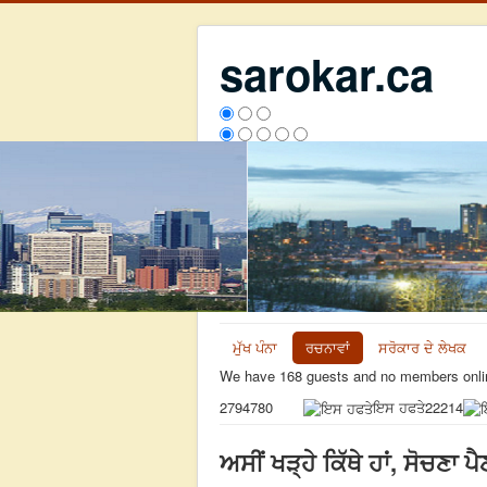
sarokar.ca
ਮੁੱਖ ਪੰਨਾ
ਰਚਨਾਵਾਂ
ਸਰੋਕਾਰ ਦੇ ਲੇਖਕ
We have 168 guests and no members onli
ਇਸ ਹਫਤੇ
22214
2794780
ਅਸੀਂ ਖੜ੍ਹੇ ਕਿੱਥੇ ਹਾਂ, ਸੋਚਣਾ ਪੈਣ