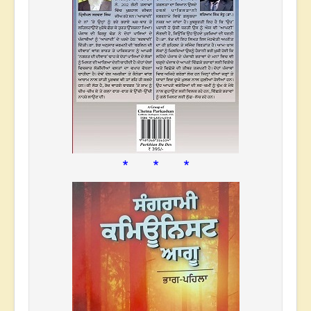
* * *