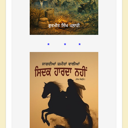
* * *