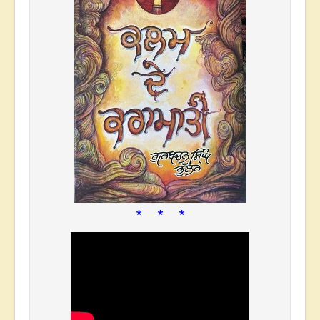
* * *