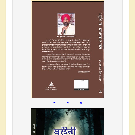
* * *