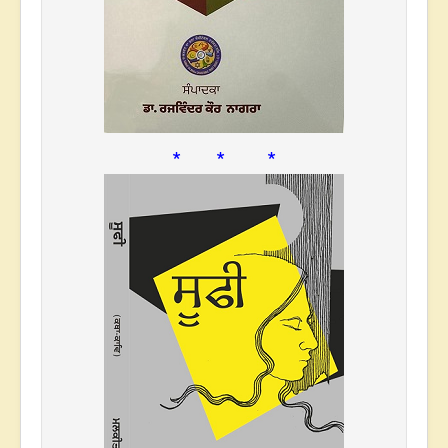
* * *