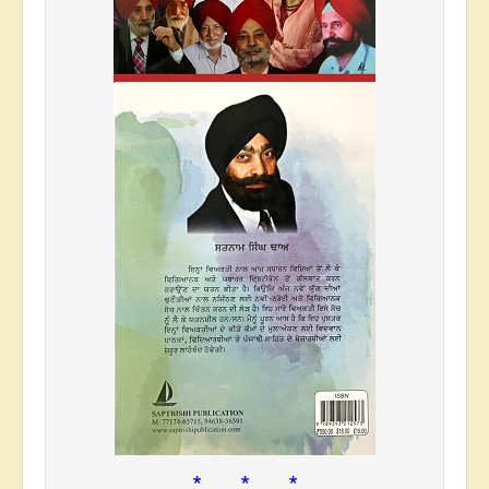
* * *