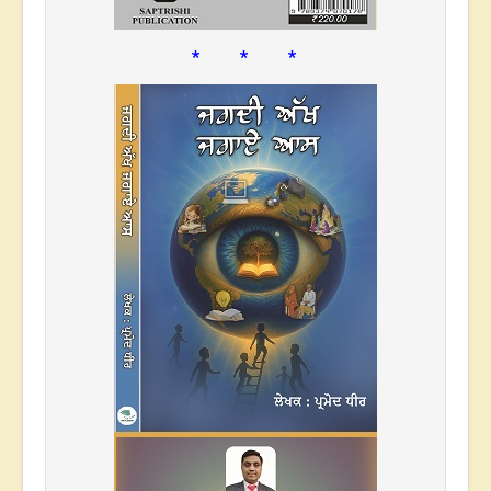
* * *