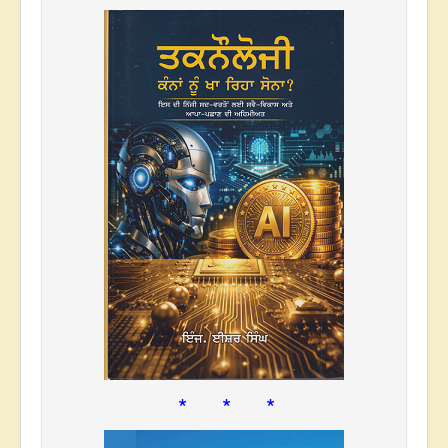
* * *