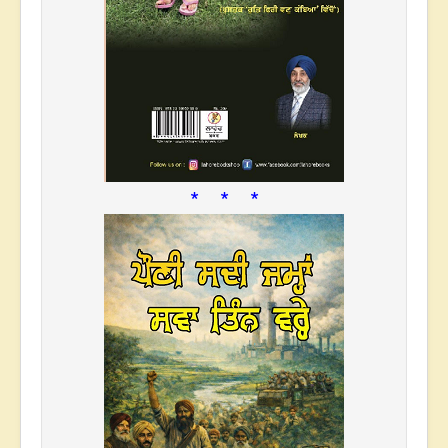
* * *