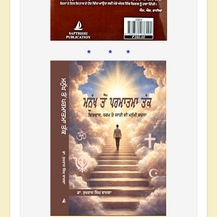
* * *