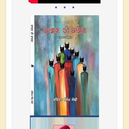
* * *