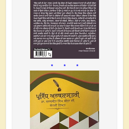
* * *