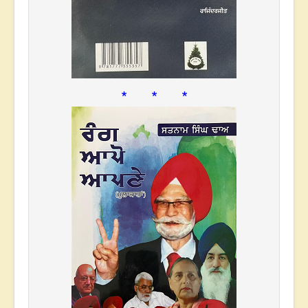
* * *