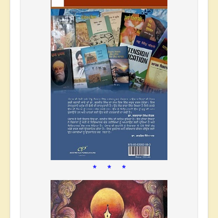
* * *