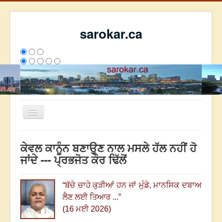
sarokar.ca
Toggle
Navigation
ਮੁੱਖ ਪੰਨਾ
ਕੇਵਲ ਕਾਨੂੰਨ ਬਣਾਉਣ ਨਾਲ ਮਸਲੇ ਹੱਲ ਨਹੀਂ ਹੋ
ਰਚਨਾਵਾਂ
ਜਾਂਦੇ --- ਪ੍ਰਭਜੋਤ ਕੌਰ ਢਿੱਲੋਂ
ਸਰੋਕਾਰ ਦੇ ਲੇਖਕ
“
ਬੱਚੇ ਚਾਹੇ ਕੁੜੀਆਂ ਹਨ ਜਾਂ ਮੁੰਡੇ, ਮਾਨਸਿਕ ਦਬਾਅ
ਸੰਪਰਕ
ਲੈਣ ਲਈ ਤਿਆਰ ...
”
We have 210 guests and no members online
(16 ਮਈ 2026)
ਇਸ ਹਫਤੇ
31693
ਇਸ ਮਹੀਨੇ
40484
2804259