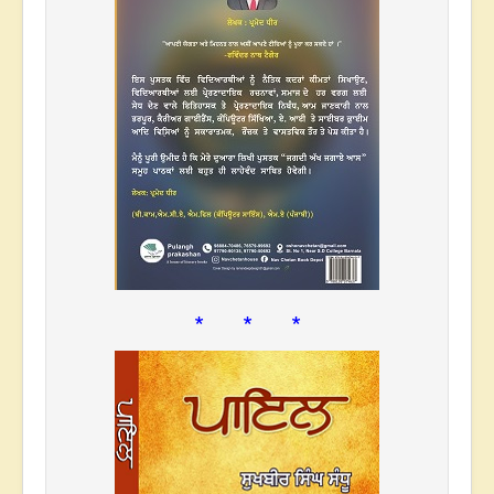
* * *