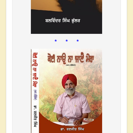
* * *