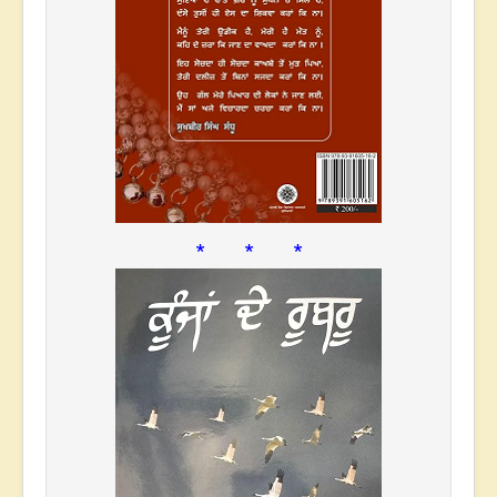
* * *