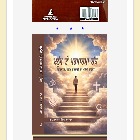
* * *