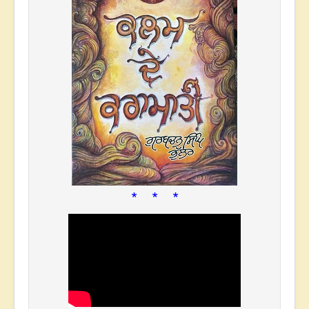
* * *