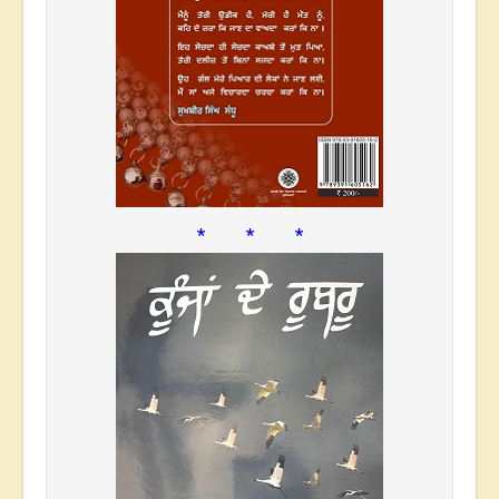
* * *