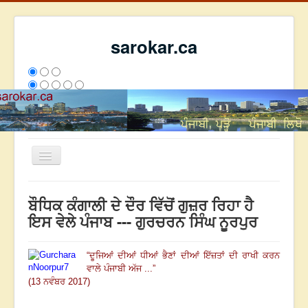
sarokar.ca
Toggle
Navigation
ਮੁੱਖ ਪੰਨਾ
ਬੌਧਿਕ ਕੰਗਾਲੀ ਦੇ ਦੌਰ ਵਿੱਚੋਂ ਗੁਜ਼ਰ ਰਿਹਾ ਹੈ
ਰਚਨਾਵਾਂ
ਇਸ ਵੇਲੇ ਪੰਜਾਬ --- ਗੁਰਚਰਨ ਸਿੰਘ ਨੂਰਪੁਰ
ਸਰੋਕਾਰ ਦੇ ਲੇਖਕ
“
ਦੂਜਿਆਂ ਦੀਆਂ ਧੀਆਂ ਭੈਣਾਂ ਦੀਆਂ ਇੱਜ਼ਤਾਂ ਦੀ ਰਾਖੀ ਕਰਨ
ਸੰਪਰਕ
ਵਾਲੇ ਪੰਜਾਬੀ ਅੱਜ ...
”
We have 267 guests and no members online
(13 ਨਵੰਬਰ 2017)
ਇਸ ਹਫਤੇ
23718
ਇਸ ਮਹੀਨੇ
32509
2796284