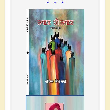
* * *