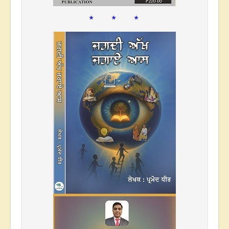
* * *