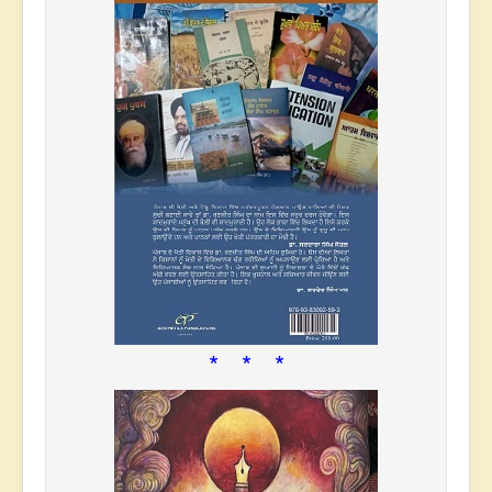
* * *