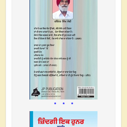
* * *