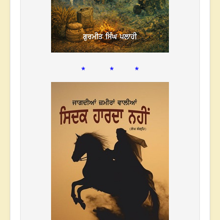
* * *