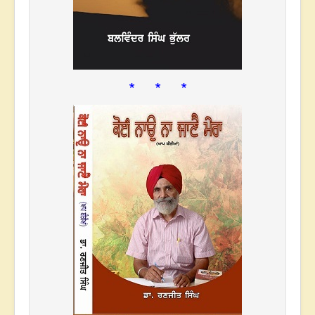
* * *