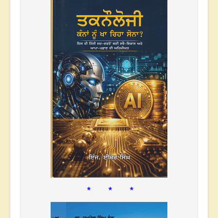
* * *