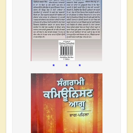
* * *