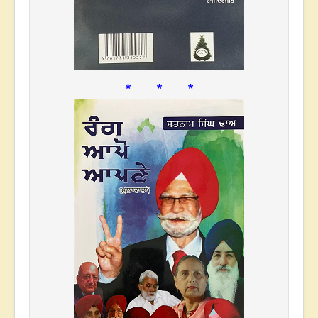
* * *