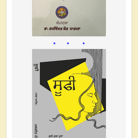
* * *