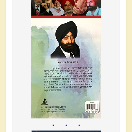
* * *