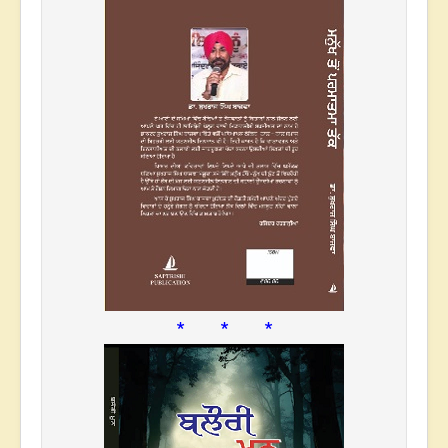
* * *