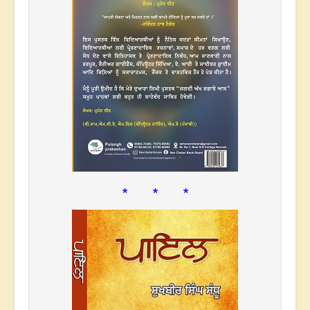
* * *