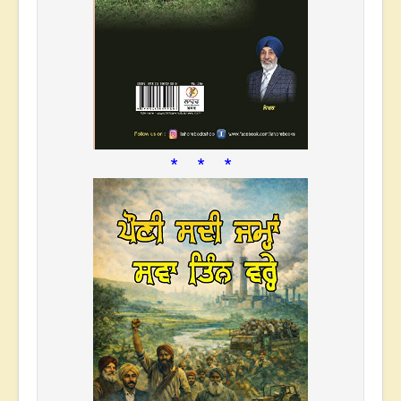
* * *