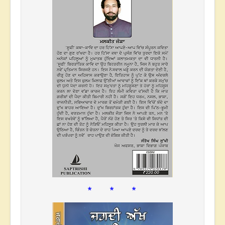
* * *