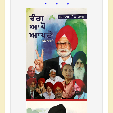
* * *