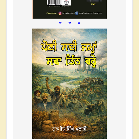
* * *