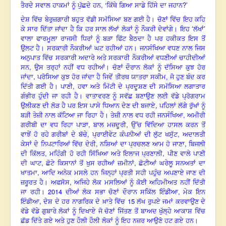
, ‘
?’
ਤੈਰਦੇ ਸਵਾਲ ਹਾਕਮਾਂ ਨੂੰ ਪੁੱਛਦੇ ਹਨ
ਕਿੱਥੇ ਗਿਆ ਸਾਡੇ ਹਿੱਸੇ ਦਾ ਜਹਾਨ
ਦੇਸ਼ ਵਿੱਚ ਬੇਰੁਜ਼ਗਾਰੀ ਬਹੁਤ ਵੱਡੀ ਸਮੱਸਿਆ ਬਣ ਗਈ ਹੈ। ਚੋਣਾਂ ਵਿੱਚ ਇਹ ਕਹਿ
ਕੇ ਸਾਰ ਦਿੱਤਾ ਜਾਂਦਾ ਹੈ ਕਿ ਹਰ ਸਾਲ ਲੱਖਾਂ ਲੋਕਾਂ ਨੂੰ ਨੌਕਰੀ ਦੇਵਾਂਗੇ। ਇਹ ‘ਲੱਖਾਂ’
ਵਾਲਾ ਫਾਰਮੂਲਾ ਰਾਜਸੀ ਧਿਰਾਂ ਨੂੰ ਬੜਾ ਫਿੱਟ ਬੈਠਦਾ ਹੈ ਪਰ ਹਕੀਕਤ ਇਸ ਤੋਂ
ਉਲਟ ਹੈ। ਸਰਕਾਰੀ ਨੌਕਰੀਆਂ ਘਟ ਰਹੀਆਂ ਹਨ। ਜਨਸੰਖਿਆ ਵਧਣ ਨਾਲ ਜਿਸ
ਅਨੁਪਾਤ ਵਿੱਚ ਸਰਕਾਰੀ ਅਦਾਰੇ ਅਤੇ ਸਰਕਾਰੀ ਨੌਕਰੀਆਂ ਵਧਣੀਆਂ ਚਾਹੀਦੀਆਂ
,
ਸਨ
ਉਸ ਤਰ੍ਹਾਂ ਨਹੀਂ ਵਧ ਰਹੀਆਂ। ਚੋਣਾਂ ਦੌਰਾਨ ਲੋਕਾਂ ਨੂੰ ਦੱਸਿਆ ਕੁਝ ਹੋਰ
,
ਜਾਂਦਾ
ਪਰੋਸਿਆ ਕੁਝ ਹੋਰ ਜਾਂਦਾ ਹੈ ਜਿਵੇਂ ਤੀਰਥ ਯਾਤਰਾ ਸਕੀਮ, ਜੋ ਹੁਣ ਬੰਦ ਕਰ
,
ਦਿੱਤੀ ਗਈ ਹੈ। ਪਾਣੀ
ਹਵਾ ਅਤੇ ਮਿੱਟੀ ਦੇ ਪ੍ਰਦੂਸ਼ਣ ਦੀ ਸਮੱਸਿਆ ਲਗਾਤਾਰ
ਗੰਭੀਰ ਹੁੰਦੀ ਜਾ ਰਹੀ ਹੈ। ਵਾਤਾਵਰਣ ਨੂੰ ਸਵੱਛ ਬਣਾਉਣ ਲਈ ਵੱਡੇ ਪ੍ਰੋਗਰਾਮ
,
ਉਲੀਕਣ ਦੀ ਲੋੜ ਹੈ ਪਰ ਇਸ ਪਾਸੇ ਧਿਆਨ ਦੇਣ ਦੀ ਬਜਾਏ
ਪਹਿਲਾਂ ਲੱਗੇ ਰੁੱਖਾਂ ਨੂੰ
,
ਬੜੀ ਤੇਜ਼ੀ ਨਾਲ ਕੱਟਿਆ ਜਾ ਰਿਹਾ ਹੈ। ਤੇਜ਼ੀ ਨਾਲ ਵਧ ਰਹੀ ਜਨਸੰਖਿਆ
ਅਮੀਰੀ
,
,
ਗਰੀਬੀ ਦਾ ਵਧ ਰਿਹਾ ਪਾੜਾ
ਬਾਲ ਮਜ਼ਦੂਰੀ
ਉੱਚ ਵਿੱਦਿਆ ਹਾਸਲ ਕਰਨ ਤੋਂ
,
,
ਵਾਝੇਂ ਹੋ ਰਹੇ ਗਰੀਬਾਂ ਦੇ ਬੱਚੇ
ਪ੍ਰਾਈਵੇਟ ਕੰਪਨੀਆਂ ਦੀ ਲੁੱਟ ਖਸੁੱਟ
ਅਦਾਲਤੀ
,
,
ਕੇਸਾਂ ਦੇ ਨਿਪਟਾਰਿਆਂ ਵਿੱਚ ਦੇਰੀ
ਨਸ਼ਿਆਂ ਦਾ ਪ੍ਰਚਲਣ ਆਮ ਹੋ ਜਾਣਾ
ਬਿਜਲੀ
,
,
ਦੀ ਕਿੱਲਤ
ਮਹਿੰਗੀ ਹੋ ਰਹੀ ਸਿੱਖਿਆ ਅਤੇ ਇਲਾਜ ਪ੍ਰਣਾਲੀ
ਪੀਣ ਵਾਲੇ ਪਾਣੀ
,
,
ਦੀ ਘਾਟ
ਛੋਟੇ ਕਿਸਾਨਾਂ ਤੋਂ ਖੁਸ ਰਹੀਆਂ ਜ਼ਮੀਨਾਂ
ਛੋਟੀਆਂ ਘਰੇਲੂ ਸਨਅਤਾਂ ਦਾ
,
ਖਾਤਮਾ
ਆਦਿ ਅਨੇਕ ਮਸਲੇ ਹਨ ਜਿਨ੍ਹਾਂ ਪ੍ਰਤੀ ਸਹੀ ਪਹੁੰਚ ਅਪਣਾਏ ਜਾਣ ਦੀ
,
ਜ਼ਰੂਰਤ ਹੈ। ਅਫਸੋਸ
ਅਜਿਹੇ ਲੋਕ ਮਸਲਿਆਂ ਨੂੰ ਕੋਈ ਅਹਿਮੀਅਤ ਨਹੀਂ ਦਿੱਤੀ
2014
,
ਜਾ ਰਹੀ।
ਦੀਆਂ ਲੋਕ ਸਭਾ ਚੋਣਾਂ ਦੌਰਾਨ ਸਕਿੱਲ ਇੰਡੀਆ
ਮੇਕ ਇਨ
,
15
ਇੰਡੀਆ
ਦੇਸ਼ ਦੇ ਹਰ ਨਾਗਰਿਕ ਦੇ ਖ਼ਾਤੇ ਵਿੱਚ
ਲੱਖ ਰੁਪਏ ਜਮਾਂ ਕਰਵਾਉਣ ਦੇ
ਵੱਡੇ ਵੱਡੇ ਗੁਬਾਰੇ ਲੋਕਾਂ ਨੂੰ ਦਿਖਾਏ ਜੋ ਚੋਣਾਂ ਜਿੱਤਣ ਤੋਂ ਬਾਅਦ ਖੁੱਲ੍ਹੇ ਆਕਾਸ਼ ਵਿੱਚ
ਛੱਡ ਦਿੱਤੇ ਗਏ ਅਤੇ ਹੁਣ ਹੌਲੀ ਹੌਲੀ ਲੋਕਾਂ ਨੂੰ ਇਹ ਨਜ਼ਰ ਆਉਣੋ ਹਟ ਗਏ ਹਨ।