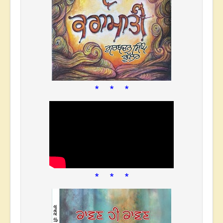
* * *
* * *