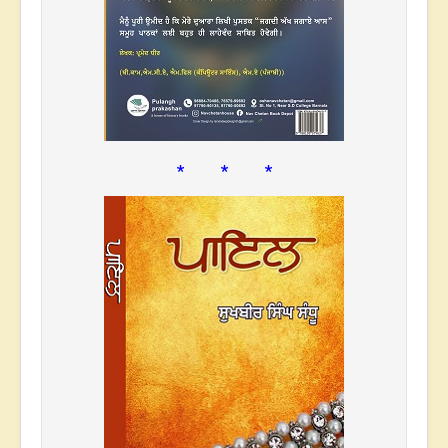
* * *