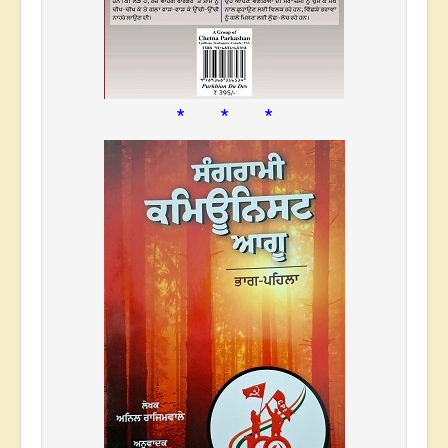
* * *