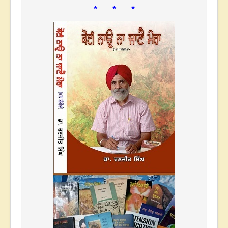
* * *