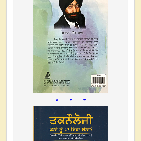
* * *