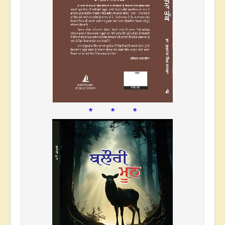
* * *