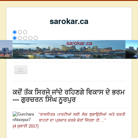
sarokar.ca
Toggle
Navigation
ਮੁੱਖ ਪੰਨਾ
ਕਦੋਂ ਤੱਕ ਸਿਰਜੇ ਜਾਂਦੇ ਰਹਿਣਗੇ ਵਿਕਾਸ ਦੇ ਭਰਮ
ਰਚਨਾਵਾਂ
--- ਗੁਰਚਰਨ ਸਿੰਘ ਨੂਰਪੁਰ
ਸਰੋਕਾਰ ਦੇ ਲੇਖਕ
“
ਰਾਜਨੀਤਕ ਪਾਰਟੀਆਂ ਲਈ ਲੋਕ ਲੁਭਾਉਣੀਆਂ ਅਤੇ ਵਕਤੀ
ਸੰਪਰਕ
ਰਾਹਤਾਂ ਦਾ ਪ੍ਰਚਾਰ ਕਰਕੇ ਚੋਣਾਂ ਜਿੱਤਣਾ ਹੀ ...
”
We have 233 guests and no members online
(4 ਜੁਲਾਈ 2017)
ਇਸ ਹਫਤੇ
23689
ਇਸ ਮਹੀਨੇ
32480
2796255