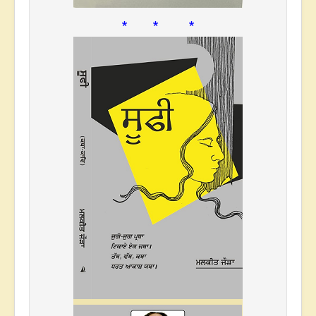
* * *