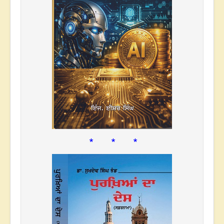
* * *