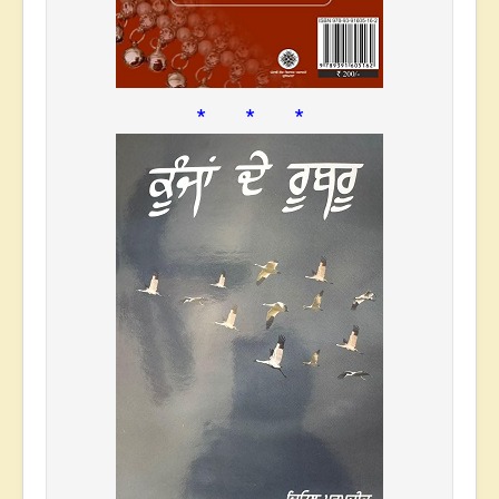
* * *