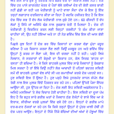
ਅਤੇ ਇਸ ਸਾਰੇ
ਕੁਝ ਨੂੰ ਤਰਤੀਬ ਦਿੱਤੇ ਬਗੈਰ ਦੇਸ਼ ਦਾ ਵਿਕਾਸ ਸੰਭਵ ਨਹੀਂ। ਦੇਸ਼
ਵਿੱਚ ਹਰ ਪਾਸੇ
ਕਾਰਪੋਰੇਟ ਖੇਤਰ ਦੇ ਪੈਰਾਂ ਥੱਲੇ ਤਲੀਆਂ ਦੇਣ ਦੀ ਕੋਈ ਕਸਰ ਬਾਕੀ
ਨਹੀਂ ਛੱਡੀ ਜਾ ਰਹੀ
ਪਰ ਖੇਤੀਬਾੜੀ ਨੂੰ ਘਾਟੇ ਵਾਲਾ ਸੌਦਾ ਦੱਸ ਕੇ ਇਸ ਨੂੰ ਇੱਕ
ਤਰ੍ਹਾਂ ਲਗਾਤਾਰ ਦਰਕਿਨਾਰ
ਕੀਤਾ ਜਾ ਰਿਹਾ ਹੈ ਜਦਕਿ ਹਕੀਕਤ ਇਹ ਹੈ ਕਿ ਇਸ
ਦੇਸ਼ ਵਿੱਚ ਸਭ ਤੋਂ ਵੱਧ ਲੋਕ ਖੇਤੀਬਾੜੀ
ਨਾਲ ਜੁੜੇ ਹੋਏ ਹਨ।
60
ਫੀਸਦੀ ਤੋਂ ਵੱਧ
ਲੋਕਾਂ ਨੂੰ ਸਿੱਧੇ ਜਾਂ ਅਸਿੱਧੇ ਢੰਗ ਨਾਲ
ਰੁਜ਼ਗਾਰ ਖੇਤੀ ਤੋਂ ਮਿਲਦਾ ਹੈ। ਦੇਸ਼ ਦੀ
ਖੇਤੀਬਾੜੀ ਨੂੰ ਵਿਕਸਿਤ ਕਰਨ ਲਈ ਜਿਨ੍ਹਾਂ
ਤਰਜੀਹਾਂ
’
ਤੇ ਕੰਮ ਕੀਤਾ ਜਾਣਾ
ਚਾਹੀਦਾ ਸੀ
,
ਉਹ ਨਹੀਂ ਹੋਇਆ ਅਤੇ ਨਾ ਹੀ ਨੇੜ ਭਵਿੱਖ
ਵਿੱਚ ਇਸ ਦੀ ਆਸ ਬੱਝੀ
ਹੈ।
ਪਿਛਲੇ ਕੁਝ ਦਿਨਾਂ ਤੋਂ ਦੇਸ਼ ਭਰ ਵਿੱਚ ਕਿਸਾਨਾਂ ਦਾ
ਕਰਜ਼ਾ ਵੱਡਾ ਮੁੱਦਾ ਜ਼ਰੂਰ
ਬਣਿਆ ਹੈ ਪਰ ਕਿਸਾਨ ਕਰਜਾ ਲੈਣ ਲਈ ਕਿਉਂ ਮਜਬੂਰ ਹਨ ਅਤੇ
ਭਵਿੱਖ ਵਿੱਚ
ਉਨ੍ਹਾਂ ਨੂੰ ਕਰਜ਼ ਨਾ ਲੈਣਾ ਪਵੇ
,
ਇਸ ਦੀ ਚਰਚਾ ਨਹੀਂ ਹੋ ਰਹੀ। ਪੜ੍ਹੇ
ਲਿਖੇ
ਨੌਜਵਾਨ
,
ਜੋ ਸਰਕਾਰਾਂ ਦੀ ਬੇਰੁਖੀ ਦਾ ਸ਼ਿਕਾਰ ਹਨ
,
ਕੋਲ ਸਿਰਫ
‘
ਬਾਹਰ ਦਾ
ਰਸਤਾ
’
ਹੀ ਬਚਿਆ ਹੈ। ਜੇ ਕਿਸੇ ਬਾਹਰਲੇ ਮੁਲਕ ਵਿੱਚ ਸਾਡੇ ਨੌਜਵਾਨਾਂ ਨੂੰ ਰੋਜ਼ਗਾਰ
ਮਿਲ ਸਕਦਾ
ਹੈ ਤਾਂ ਇੱਥੇ ਕਿਉਂ ਨਹੀਂ
?
ਲੋਕ ਆਜ਼ਾਦੀ ਤੋਂ ਪਹਿਲਾਂ ਬਦਤਰ ਸਥਿਤੀ
ਸਮੇਂ ਵੀ ਬਾਹਰਲੇ
ਮੁਲਕਾਂ ਵੱਲ ਜਾਂਦੇ ਸੀ ਪਰ ਕਮਾਈਆਂ ਕਰਕੇ ਦੇਸ਼ ਪਰਤਦੇ ਸਨ।
ਹੁਣ ਸਥਿਤੀ ਇਸ ਤੋਂ ਉਲਟ
ਹੈ। ਹੁਣ ਪੜ੍ਹੇ ਲਿਖੇ ਹੁਨਰਮੰਦ ਸਾਧਨ ਸੰਪੰਨ ਲੋਕ
ਤੇਜ਼ੀ ਨਾਲ ਇਸ ਮੁਲਕ ਵਿੱਚੋਂ ਹਿਜ਼ਰਤ ਕਰ
ਰਹੇ ਹਨ। ਪਹਿਲਾਂ ਉੱਧਰੋਂ ਪੈਸਾ ਇੱਧਰ
ਆਉਂਦਾ ਸੀ
,
ਹੁਣ ਉੱਧਰ ਜਾ ਰਿਹਾ ਹੈ। ਦੇਸ਼ ਲਈ ਇਹ
ਸਥਿਤੀ ਅਫਸੋਸਨਾਕ ਹੈ।
ਅਜਿਹੇ ਮਸਲਿਆਂ
’
ਤੇ ਸੋਚ ਵਿਚਾਰ ਹੋਣੀ ਚਾਹੀਦਾ ਹੈ।
ਇਸ ਸਥਿਤੀ ਦਾ ਦੂਜਾ ਪੱਖ
ਇਹ ਹੈ ਕਿ ਬਹੁਤ ਸਾਰੇ ਗਰੀਬ ਘਰਾਂ ਦੇ ਨੌਜਵਾਨ ਠੱਗ ਏਜੰਟਾਂ ਦੇ ਝਾਸੇ ਵਿੱਚ ਆ ਕੇ
,
ਇਰਾਕ
ਸੀਰੀਆ ਵਰਗੇ ਮੁਲਕਾਂ ਵਿੱਚ ਫਸੇ ਹੋਏ ਹਨ। ਇਨ੍ਹਾਂ ਦੇ ਗਰੀਬ ਮਾਪੇ
ਦਰ-ਬ-ਦਰ ਠੋਕਰਾਂ ਖਾ ਰਹੇ ਹਨ ਕਿ ਕਿਸੇ ਤਰ੍ਹਾਂ ਉਨ੍ਹਾਂ ਦੇ ਪੁੱਤਰ ਖਾਲੀ ਹੱਥੀਂ ਹੀ
ਦੇਸ਼ ਪਰਤ ਆਉਣ। ਇਨ੍ਹਾਂ ਦੇ ਨਿੱਕੇ ਨਿੱਕੇ ਬੱਚਿਆਂ ਦੀਆਂ ਅੱਖਾਂ ਦੇ ਹੰਝੂਆਂ ਵਿੱਚ