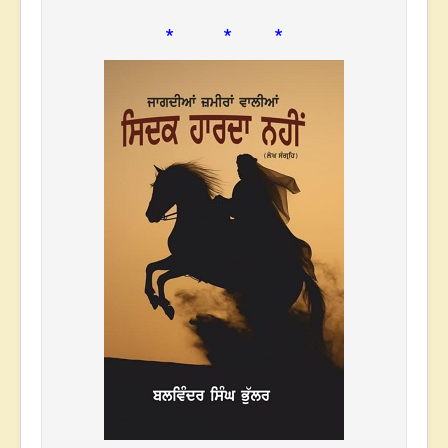
* * *