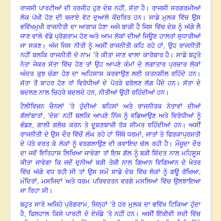
ਰਾਜਸੀ
ਪਾਰਟੀਆਂ ਦੀ ਤਰਜੀਹ ਹੁਣ ਦੇਸ਼ ਨਹੀਂ
,
ਸੱਤਾ ਹੈ। ਰਾਜਸੀ ਸਰਗਰਮੀਆਂ
ਲੋਕ ਪੱਖੀ ਹੋਣ ਦੀ
ਬਜਾਏ ਵੋਟ ਦੁਆਲੇ ਕੇਂਦਰਿਤ ਹਨ। ਸਾਡੇ ਮੁਲਕ ਵਿੱਚ ਉਸ
ਭਵਿੱਖਮੁਖੀ ਰਾਜਨੀਤੀ ਦਾ ਆਗਾਜ਼
ਹੋਣਾ ਅਜੇ ਬਾਕੀ ਹੈ ਜਿਸ ਵਿੱਚ ਦੇਸ਼ ਨੂੰ ਅੱਗੇ ਲੈ
ਜਾਣ ਵਾਲੇ ਵੱਡੇ ਪ੍ਰੋਗਰਾਮ ਹੋਣ ਅਤੇ
ਆਮ ਲੋਕਾਂ ਦੀਆਂ ਜਿਊਣ ਹਾਲਤਾਂ ਸੁਧਾਰੀਆਂ
ਜਾ ਸਕਣ। ਅੱਜ ਜਿਸ ਨੀਤੀ ਨੂੰ ਅਸੀਂ
ਰਾਜਨੀਤੀ ਕਹਿ ਰਹੇ ਹਾਂ
,
ਉਹ ਰਾਜਨੀਤੀ
ਨਹੀਂ ਬਲਕਿ ਰਾਜਨੀਤੀ ਦੇ ਨਾਮ
’
ਤੇ ਕੀਤਾ ਜਾਣ
ਵਾਲਾ ਕਾਰੋਬਾਰ ਹੈ। ਸਾਡੇ ਬਹੁਤੇ
ਨੇਤਾ ਜੇਕਰ ਸੱਤਾ ਵਿੱਚ ਹੋਣ ਤਾਂ ਉਹ ਆਪਣੇ ਕੰਮਾਂ ਦੇ
ਲਗਾਤਾਰ ਪ੍ਰਚਾਰ ਲੋਕਾਂ
ਅੰਦਰ ਕੁਝ ਚੰਗਾ ਹੋਣ ਦਾ ਅਹਿਸਾਸ ਕਰਵਾਉਣ ਲਈ ਯਤਨਸ਼ੀਲ ਰਹਿੰਦੇ
ਹਨ।
ਸੱਤਾ ਤੋਂ ਬਾਹਰ ਹੋਣ ਤਾਂ ਵਿਰੋਧੀਆਂ ਦੇ ਪੋਤੜੇ ਫਰੋਲਣ ਲੱਗ ਪੈਂਦੇ ਹਨ। ਸੱਤਾ ਦੇ
ਬਦਲਣ ਨਾਲ ਚਿਹਰੇ ਬਦਲਦੇ ਹਨ
,
ਨੀਤੀਆਂ ਉਹੀ ਰਹਿੰਦੀਆਂ ਹਨ।
ਟੈਲੀਵਿਜ਼ਨ ਚੈਨਲਾਂ ’ਤੇ
ਹੁੰਦੀਆਂ ਬਹਿਸਾਂ ਅਤੇ ਰਾਜਨੀਤਕ ਨੇਤਾਵਾਂ ਦੀਆਂ
ਗੱਲਾਂਬਾਤਾਂ
, ‘
ਦੇਸ਼
’
ਨਹੀਂ ਬਲਕਿ ਆਪਣੇ
ਨਿੱਜ ਨੂੰ ਵਡਿਆਉਣ ਅਤੇ ਵਿਰੋਧੀਆਂ ਨੂੰ
ਭੰਡਣ
,
ਗਾਲੀ ਗਲੋਚ ਕਰਨ ਤੇ ਦੂਸ਼ਣਬਾਜ਼ੀ ਤੱਕ
ਸੀਮਤ ਰਹਿੰਦੀਆਂ ਹਨ। ਅਸੀਂ
ਰਾਜਨੀਤੀ ਦੇ ਉਸ ਦੌਰ ਵਿੱਚੋਂ ਲੰਘ ਰਹੇ ਹਾਂ ਜਿੱਥੇ ਧਰਮਾਂ
,
ਜਾਤਾਂ ਤੇ ਫਿਰਕਾਪ੍ਰਸਤੀ
ਦੇ ਪੱਤੇ ਵਰਤ ਕੇ ਲੋਕਾਂ ਨੂੰ ਵਰਗਲਾਉਣ ਦੀ ਕਵਾਇਦ ਚੱਲ ਰਹੀ
ਹੈ। ਮੌਜੂਦਾ ਦੌਰ
ਦਾ ਜਦੋਂ ਇਤਿਹਾਸ ਲਿਖਿਆ ਜਾਵੇਗਾ ਤਾਂ ਇਸ ਗੱਲ ਨੂੰ ਬੜੀ ਸ਼ਿੱਦਤ ਨਾਲ
ਮਹਿਸੂਸ
ਕੀਤਾ ਜਾਵੇਗਾ ਕਿ ਜਦੋਂ ਦੁਨੀਆਂ ਬੜੀ ਤੇਜ਼ੀ ਨਾਲ ਗਿਆਨ ਵਿਗਿਆਨ ਦੇ ਖੇਤਰ
ਵਿੱਚ
ਅੱਗੇ ਵਧ ਰਹੀ ਸੀ ਤਾਂ ਉਸ ਸਮੇਂ ਸਾਡੇ ਦੇਸ਼ ਵਿੱਚ ਲੋਕਾਂ ਨੂੰ ਗਊ ਰੱਖਿਆ
,
ਮੰਦਿਰਾਂ
,
ਮਸਜਿਦਾਂ ਅਤੇ ਧਰਮ ਪਰਿਵਰਤਨ ਵਰਗੇ ਮਸਲਿਆਂ ਵਿੱਚ ਉਲਝਾਇਆ
ਜਾ ਰਿਹਾ ਸੀ।
ਬਹੁਤ ਸਾਰੇ
ਅਜਿਹੇ ਪ੍ਰੋਗਰਾਮ
,
ਜਿਨ੍ਹਾਂ ’ਤੇ ਹਰ ਮੁਲਕ ਦਾ ਭਵਿੱਖ ਟਿਕਿਆ ਹੁੰਦਾ
ਹੈ
,
ਫਿਲਹਾਲ
ਕਿਸੇ ਪਾਰਟੀ ਦੇ ਏਜੰਡੇ ’ਤੇ ਨਹੀਂ ਹਨ। ਅਸੀਂ ਇੱਕੀਵੀ ਸਦੀ ਵਿੱਚ