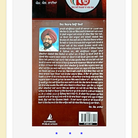
* * *