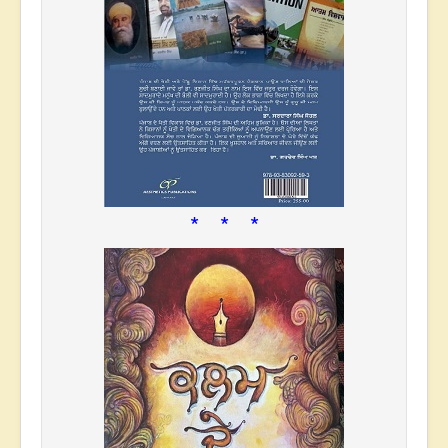
* * *