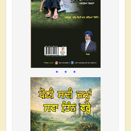
* * *