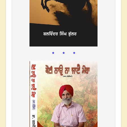
* * *