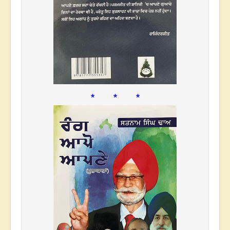
* * *