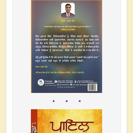
* * *