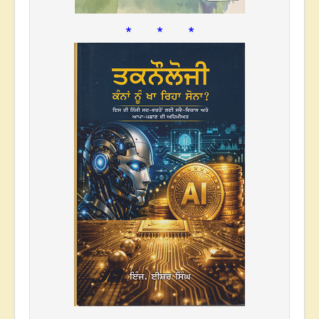
* * *