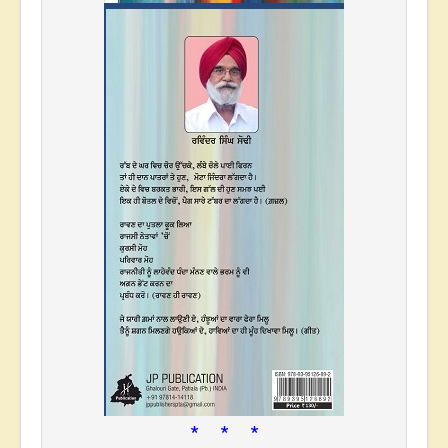
* * *