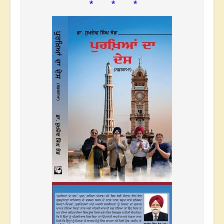
* * *