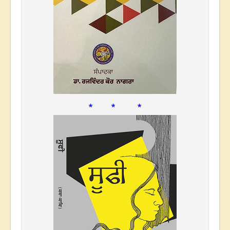
* * *