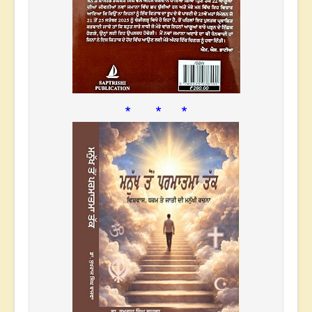
* * *