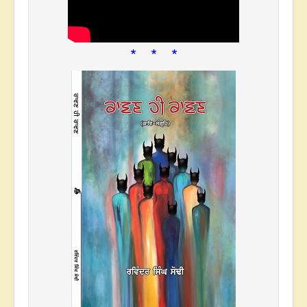
* * *