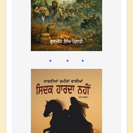
* * *