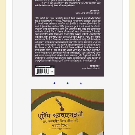
* * *