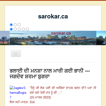
sarokar.ca
Toggle
Navigation
ਮੁੱਖ ਪੰਨਾ
ਭਲਾਈ ਦੀ ਮਨਸ਼ਾ ਨਾਲ ਮਾਰੀ ਗਈ ਭਾਨੀ ---
ਰਚਨਾਵਾਂ
ਜਗਦੇਵ ਸ਼ਰਮਾ ਬੁਗਰਾ
ਸਰੋਕਾਰ ਦੇ ਲੇਖਕ
“
ਤੈਨੂੰ ਕੀ ਲੋੜ ਪਈ ਸੀ ਅੜਿੱਕਾ ਸਾਹਬ ਬਣਨ ਦੀ? ਪਤਾ ਨੀ
ਸੰਪਰਕ
ਕਦੇ ਕਦੇ ਤੇਰੀ ਮੱਤ ਨੂੰ ਕੀ ...
”
We have 310 guests and no members online
(15 ਮਾਰਚ 2023)
ਇਸ ਹਫਤੇ
34851
ਇਸ ਮਹੀਨੇ
43642
2807417
ਇਸ ਸਮੇਂ ਪਾਠਕ: 314.