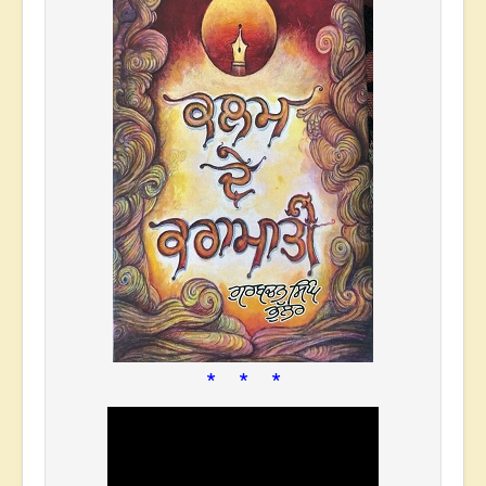
* * *