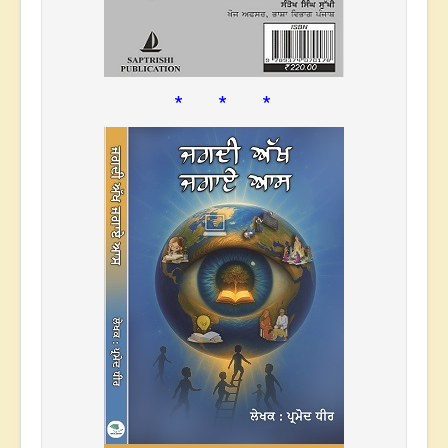
* * *