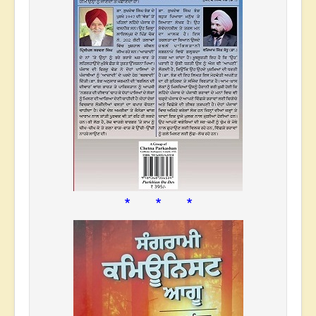
* * *