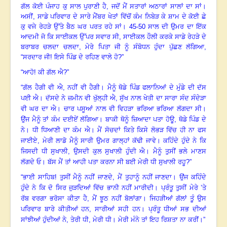
ਗੱਲ ਕੋਈ ਪੰਜਾਹ ਕੁ ਸਾਲ ਪੁਰਾਣੀ ਹੈ, ਜਦੋਂ ਮੈਂ ਸਤਾਰਾਂ ਅਠਾਰਾਂ ਸਾਲਾਂ ਦਾ ਸਾਂ
।
ਅਸੀਂ, ਸਾਡੇ ਪਰਿਵਾਰ ਦੇ ਸਾਰੇ ਮੈਂਬਰ ਖੇਤਾਂ ਵਿੱਚੋਂ ਕੰਮ ਨਿਬੇੜ ਕੇ ਸ਼ਾਮ ਦੇ ਕੋਈ ਛੇ
ਕੁ ਵਜੇ ਰੇਹੜੇ ਉੱਤੇ ਬੈਠ ਘਰ ਪਰਤ ਰਹੇ ਸਾਂ
।
45-50 ਸਾਲ ਦੀ ਉਮਰ ਦਾ ਇੱਕ
ਆਦਮੀ ਜੋ ਕਿ ਸਾਈਕਲ ਉੱਪਰ ਸਵਾਰ ਸੀ, ਸਾਈਕਲ ਹੌਲੀ ਕਰਕੇ ਸਾਡੇ ਰੇਹੜੇ ਦੇ
ਬਰਾਬਰ ਚਲਦਾ ਚਲਦਾ, ਮੇਰੇ ਪਿਤਾ ਜੀ ਨੂੰ ਸੰਬੋਧਨ ਹੁੰਦਾ ਪੁੱਛਣ ਲੱਗਿਆ,
“ਸਰਦਾਰ ਜੀ! ਇਸੇ ਪਿੰਡ ਦੇ ਰਹਿਣ ਵਾਲੇ ਹੋ?”
“ਆਹੋ! ਕੀ ਗੱਲ ਐ?”
“ਗੱਲ ਹੈਗੀ ਵੀ ਐ, ਨਹੀਂ ਵੀ ਹੈਗੀ
।
ਮੈਨੂੰ ਥੋਡੇ ਪਿੰਡ ਫਲਾਨਿਆਂ ਦੇ ਮੁੰਡੇ ਦੀ ਦੱਸ
ਪਈ ਐ
।
ਦੱਸਦੇ ਨੇ ਜ਼ਮੀਨ ਵੀ ਖੁੱਲ੍ਹੀ ਐ
, ਸੁੱਖ ਨਾਲ ਖੇਤੀ ਦਾ ਸਾਰਾ ਸੰਦ ਸੰਦੇੜਾ
ਵੀ ਘਰ ਦਾ ਐ
।
ਚਾਰ ਪਸੂਆਂ ਨਾਲ ਵੀ ਵਿਹੜਾ ਭਰਿਆ ਭਰਿਆ ਲੱਗਦਾ ਸੀ
।
ਉਂਜ ਮੈਨੂੰ ਤਾਂ ਕੰਮ ਦਈਏਂ ਲੱਗਿਆ
।
ਬਾਕੀ ਥੋਨੂੰ ਜ਼ਿਆਦਾ ਪਤਾ ਹੋਊ
, ਥੋਡੇ ਪਿੰਡ ਦੇ
ਨੇ
।
ਧੀ ਧਿਆਣੀ ਦਾ ਕੰਮ ਐ
।
ਮੈਂ ਸੋਚਦਾਂ ਕਿਤੇ ਕਿਸੇ ਲੋਭੜ ਵਿੱਚ ਹੀ ਨਾ ਫਸ
ਜਾਈਏ
, ਮੇਰੀ ਲਾਡੋ ਮੈਨੂੰ ਸਾਰੀ ਉਮਰ ਗਾਲ੍ਹਾਂ ਕੱਢੀ ਜਾਵੇ
।
ਕਹਿੰਦੇ ਹੁੰਦੇ ਨੇ ਕਿ
ਜਿਸਦੀ ਧੀ ਸੁਖਾਲੀ
, ਉਸਦੀ ਕੁਲ ਸੁਖਾਲੀ ਹੁੰਦੀ ਐ
।
ਮੈਨੂੰ ਤੁਸੀਂ ਭਲੇ ਮਾਣਸ
ਲੱਗਦੇ ਓ
।
ਬੱਸ ਮੈਂ ਤਾਂ ਆਹੀ ਪਤਾ ਕਰਨਾ ਸੀ ਬਈ ਮੇਰੀ ਧੀ ਸੁਖਾਲੀ ਰਹੂ
?”
“ਭਾਈ ਸਾਹਿਬ! ਤੁਸੀਂ ਮੈਨੂੰ ਨਹੀਂ ਜਾਣਦੇ, ਮੈਂ ਤੁਹਾਨੂੰ ਨਹੀਂ ਜਾਣਦਾ
।
ਉਂਜ ਕਹਿੰਦੇ
ਹੁੰਦੇ ਨੇ ਕਿ ਦੋ ਸਿਰ ਜੁੜਦਿਆਂ ਵਿੱਚ ਭਾਨੀ ਨਹੀਂ ਮਾਰੀਦੀ
।
ਪ੍ਰੰਤੂ ਤੁਸੀਂ ਮੇਰੇ ’ਤੇ
ਰੱਬ ਵਰਗਾ ਭਰੋਸਾ ਕੀਤਾ ਹੈ
, ਮੈਂ ਝੂਠ ਨਹੀਂ ਬੋਲਾਂਗਾ
।
ਜਿਹੜੀਆਂ ਗੱਲਾਂ ਤੂੰ ਉਸ
ਪਰਿਵਾਰ ਬਾਰੇ ਕੀਤੀਆਂ ਹਨ
, ਸਾਰੀਆਂ ਸਹੀ ਹਨ
।
ਪ੍ਰੰਤੂ ਧੀਆਂ ਸਭ ਦੀਆਂ
ਸਾਂਝੀਆਂ ਹੁੰਦੀਆਂ ਨੇ
, ਤੇਰੀ ਧੀ, ਮੇਰੀ ਧੀ
।
ਮੇਰੀ ਮੰਨੇ ਤਾਂ ਇਹ ਰਿਸ਼ਤਾ ਨਾ ਕਰੀਂ
।”