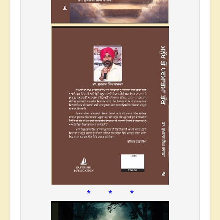
* * *