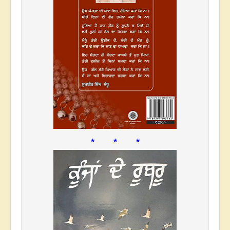
* * *