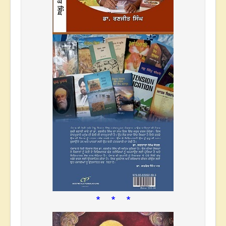
* * *