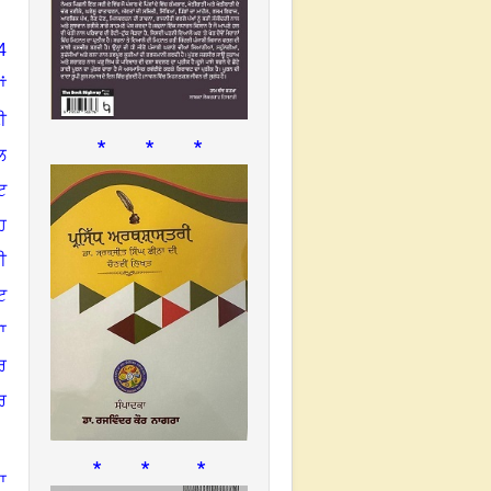
4
ਂ
ੀ
* * *
ਲ
ਟ
ਹ
ੀ
ਟ
ਾ
ਰ
ਰ
* * *
ਾ