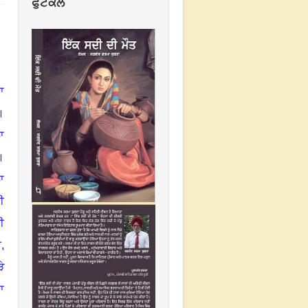
ਫੁਟਕਲ
ਾ
।
ਾ
।
ਾ
ਈ
ੀ
ੀ
,
ੇ
ਾ