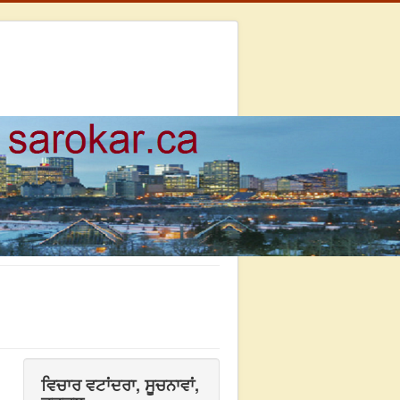
ਵਿਚਾਰ ਵਟਾਂਦਰਾ, ਸੂਚਨਾਵਾਂ,