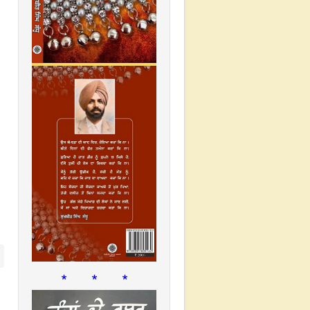
* * *