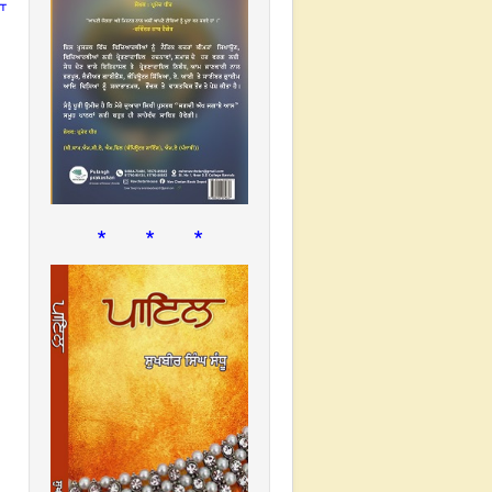
ਾ
* * *