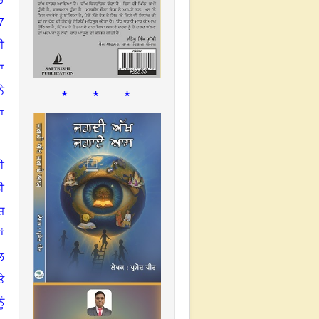
7
ੀ
ਾ
* * *
ੇ
ਨਾ
ਈ
ੀ
ਜ਼
ਂ
ਲ
ੇ
ੰ