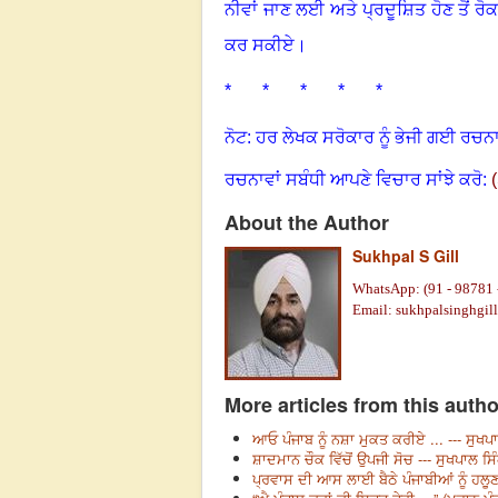
ਨੀਵਾਂ ਜਾਣ ਲਈ ਅਤੇ ਪ੍ਰਦੂਸ਼ਿਤ ਹੋਣ ਤੋਂ ਰੋ
ਕਰ ਸਕੀਏ
।
* * * * *
ਨੋਟ: ਹਰ ਲੇਖਕ ਸਰੋਕਾਰ ਨੂੰ ਭੇਜੀ ਗਈ ਰਚਨਾ
ਰਚਨਾਵਾਂ ਸਬੰਧੀ ਆਪਣੇ ਵਿਚਾਰ ਸਾਂਝੇ ਕਰੋ:
(
About the Author
Sukhpal S Gill
WhatsApp: (91 - 98781 
Email: sukhpalsinghgi
More articles from this autho
ਆਓ ਪੰਜਾਬ ਨੂੰ ਨਸ਼ਾ ਮੁਕਤ ਕਰੀਏ ... --- ਸੁਖਪ
ਸ਼ਾਦਮਾਨ ਚੌਕ ਵਿੱਚੋਂ ਉਪਜੀ ਸੋਚ --- ਸੁਖਪਾਲ ਸਿ
ਪ੍ਰਵਾਸ ਦੀ ਆਸ ਲਾਈ ਬੈਠੇ ਪੰਜਾਬੀਆਂ ਨੂੰ ਹਲੂਣਾ