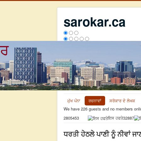
sarokar.ca
ਮੁੱਖ ਪੰਨਾ
ਰਚਨਾਵਾਂ
ਸਰੋਕਾਰ ਦੇ ਲੇਖਕ
We have 226 guests and no members onli
ਇਸ ਹਫਤੇ
32887
2805453
ਧਰਤੀ ਹੇਠਲੇ ਪਾਣੀ ਨੂੰ ਨੀਵਾਂ ਜ