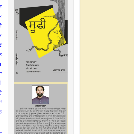
ਬ
ਿ
ੀ
ਚ
ਣ
ਤ
।
ਆ
ਈ
ੇ
ਂ
ੜ
ਚ