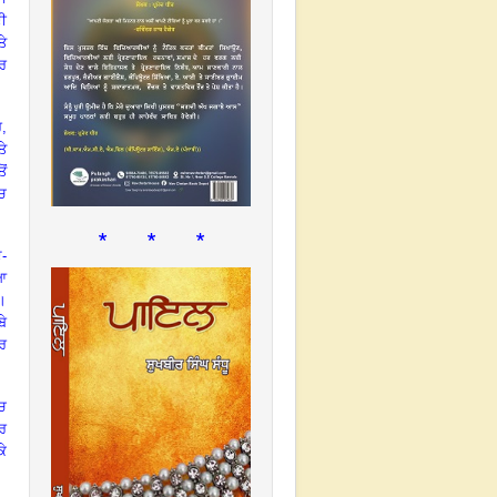
ੀ
ਤੇ
ਾਰ
ਰ,
ਤੇ
ੋਂ
ੱਚ
* * *
ਦ-
ਆ
ਈ।
ਬੇ
ਾਰ
ੱਚ
ਪਰ
ਕੇ