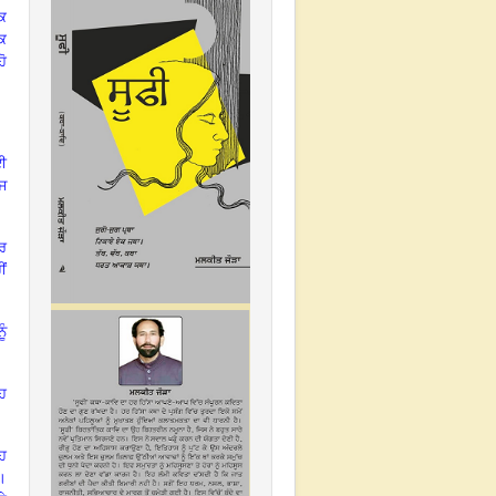
ਕ
ੱਕ
ਹੋ
ਲਈ
ਰਜ
ਦਰ
ਂ
ੂੰ
ਹ
ਉਹ
।