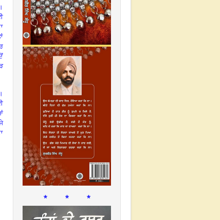
।
ਗਈ
ਦਾ
ਾਂ
ੋਰ
ੋਂ
ੋੜ
ੈ।
ਕਈ
ਆਂ
ਜੇ
ਦਾ
* * *