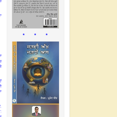
ੇ
ਣਾ
* * *
ਾਂ
ਾਰ
ਣੇ
ੋਂ
ਗਈ
ੜਾ
.
:
ਸ