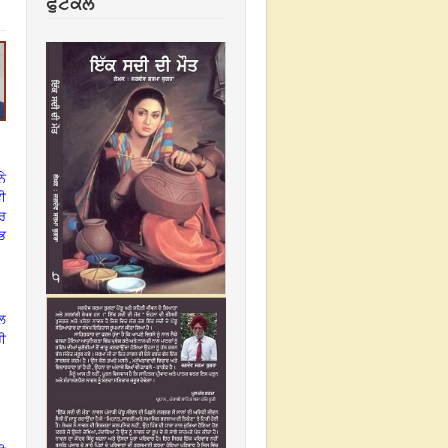
ਫੁਟਕਲ
ਨੇ
ਵੀ
ਟਰ
ਭ
ਲ
ਹੀ