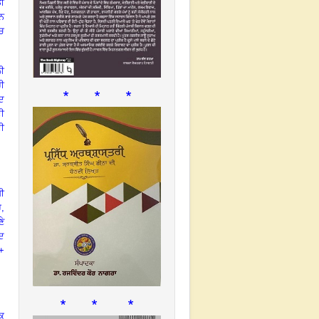
ਡੀ
ਨ
ੱਚ
ਲੀ
ਹੀ
* * *
ਾਦ
ੀ
ਦੀ
ੀ
ੈ
,
ਣੇ
ੰਦ
 +
* * *
ੱਕ