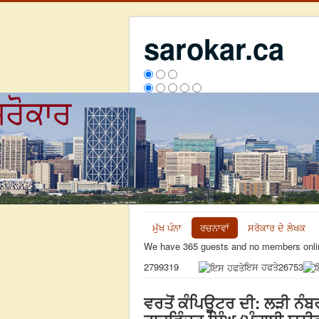
sarokar.ca
ਮੁੱਖ ਪੰਨਾ
ਰਚਨਾਵਾਂ
ਸਰੋਕਾਰ ਦੇ ਲੇਖਕ
We have 365 guests and no members onli
ਇਸ ਹਫਤੇ
26753
2799319
ਵਰਤੋਂ ਕੰਪਿਊਟਰ ਦੀ: ਲੜੀ ਨੰਬਰ