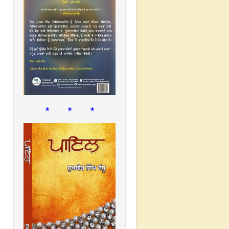
* * *