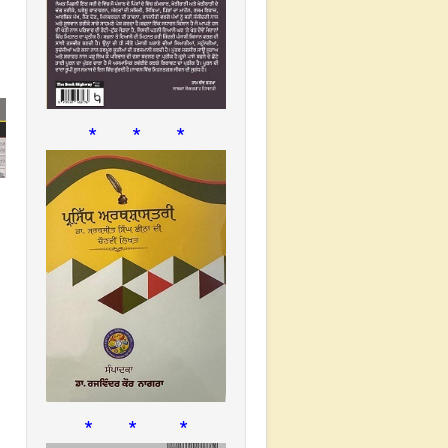
* * *
* * *