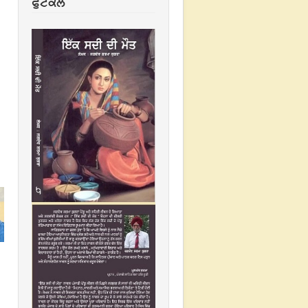
ਫੁਟਕਲ