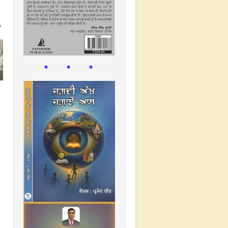
* * *