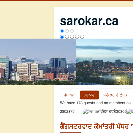
sarokar.ca
ਮੁੱਖ ਪੰਨਾ
ਰਚਨਾਵਾਂ
ਸਰੋਕਾਰ ਦੇ ਲੇਖਕ
We have 178 guests and no members onli
ਇਸ ਹਫਤੇ
30309
2802875
ਗੈਂਗਸਟਰਵਾਦ ਕੌਮਾਂਤਰੀ ਪੱਧਰ ’ਤ