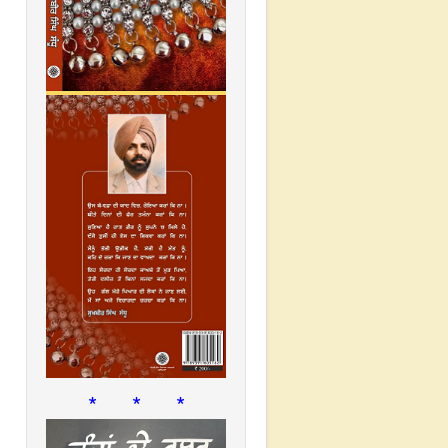
* * *