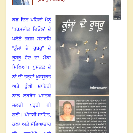
ਕੁਛ ਦਿਨ ਪਹਿਲਾਂ ਮੈਨੂੰ
‘ਪਰਮਜੀਤ ਦਿਓਲ’ ਦੇ
ਪਲੇਠੇ ਗਜ਼ਲ ਸੰਗ੍ਰਹਿ
“ਕੂੰਜਾਂ ਦੇ ਰੂਬਰੂ” ਦੇ
ਰੂਬਰੂ ਹੋਣ ਦਾ ਮੌਕਾ
ਮਿਲਿਆ
।
ਪੁਸਤਕ ਦੇ
ਨਾਂ ਦੀ ਤਰ੍ਹਾਂ ਖੂਬਸੂਰਤ
ਅਤੇ ਡੂੰਘੀ ਸ਼ਾਇਰੀ
ਨਾਲ ਲਬਰੇਜ਼ ਪੁਸਤਕ
ਜਲਦੀ ਪੜ੍ਹੀ ਵੀ
ਗਈ
।
ਪੰਜਾਬੀ ਸਾਹਿਤ
,
ਕਲਾ ਅਤੇ ਸੱਭਿਆਚਾਰ