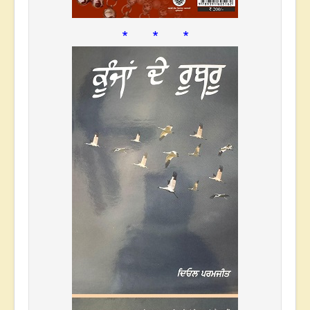
* * *