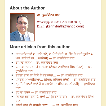
About the Author
ਡਾ. ਕੁਲਵਿੰਦਰ ਬਾਠ
Whatsapp: (USA: 1 209 600 2897)
kennybath@yahoo.com)
Email: (
More articles from this author
ਚਾਰ ਕਵਿਤਾਵਾਂ (1. ਕਦੇ ਕਦੇ, 2. ਮੇਰੀ ਬੱਚੀ, 3. ਕੌਣ ਹੋ ਭਾਈ ਤੁਸੀਂ? 4.
ਘਰ ਪਰਤੇ ਹੀ ਨਾ… ਪਰਦੇਸੀ) --- ਡਾ. ਕੁਲਵਿੰਦਰ ਬਾਠ
ਭਾਪੇ ਦੀ ਕਸਮ --- ਡਾ. ਕੁਲਵਿੰਦਰ ਬਾਠ
ਪੁਸਤਕ: "ਹਾਜ਼ਰ - ਗ਼ੈਰਹਾਜ਼ਰ" (ਲੇਖਕ: ਲਖਵਿੰਦਰ ਸਿੰਘ ਜੌਹਲ) --- ਡਾ.
ਕੁਲਵਿੰਦਰ ਬਾਠ
ਦੁਰਗਾ ਦਾਸ ਨਾ ਕਿਸੇ ਨੇ ਬਣ ਜਾਣਾ… --- ਡਾ. ਕੁਲਵਿੰਦਰ ਬਾਠ
ਪੁਸਤਕ: ਮੁਆਫ਼ੀਨਾਮਾ… (ਲੇਖਕ: ਕਵਿੰਦਰ ਚਾਂਦ) --- ਡਾ. ਕੁਲਵਿੰਦਰ ਬਾਠ
“ਤੁਸੀਂ ਤਾਂ ਭਾਗਾਂ ਵਾਲ਼ੇ ਹੋ ਬਾਦਸ਼ਾਹੋ! ...” (ਇਹ ਕਹਾਣੀ ਨਹੀਂ) --- ਕੁਲਵਿੰਦਰ
ਬਾਠ
ਰੂਹ ਦਾ ਰਾਜਾ --- ਡਾ. ਕੁਲਵਿੰਦਰ ਬਾਠ
“ਲਾਲਚ ਬੁਰੀ ਬਲਾ ਹੈ, ਭਾਵੇਂ …” (ਜੀਵਨ ਯਾਦਾਂ) --- ਡਾ. ਕੁਲਵਿੰਦਰ ਸਿੰਘ
ਬਾਠ
‘ਜਾਂਦੀ ਵਾਰ ਦੀ ਸਾਸਰੀ ਕਾਲ’ ... --- ਡਾ. ਕੁਲਵਿੰਦਰ ਬਾਠ