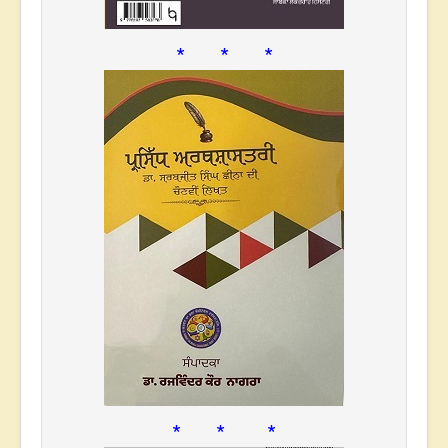
* * *
* * *