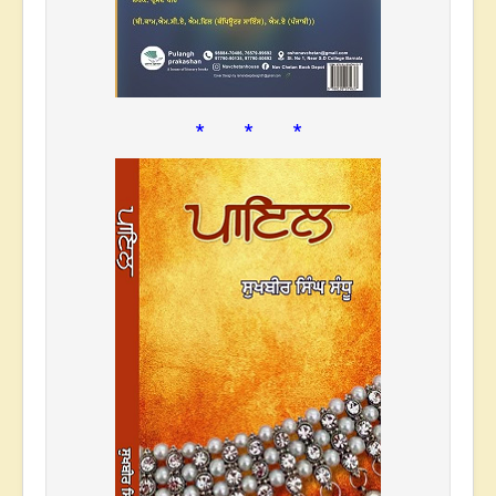
* * *