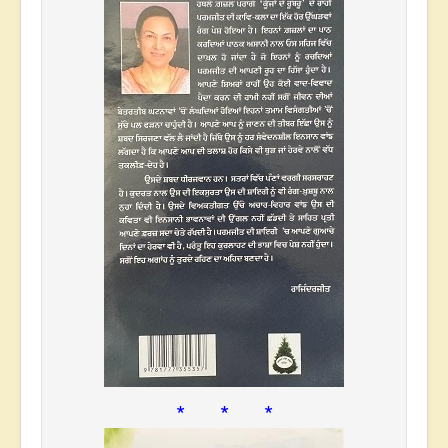
* * *