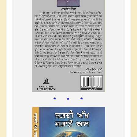
* * *