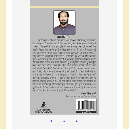
* * *