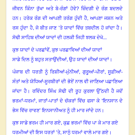
ਜੀਵਨ ਕਿੰਨਾ ਰੁੱਖਾ ਅਤੇ ਬੇ-ਰੰਗਾਂ ਹੋਵੇ
?
ਜ਼ਿੰਦਗੀ ਦੇ ਰੰਗ ਬਦਲਦੇ
ਹਨ। ਹਰੇਕ ਰੰਗ ਦੀ ਆਪਣੀ ਤਰੰਗ ਹੁੰਦੀ ਹੈ
,
ਆਪਣਾ ਜਸ਼ਨ ਅਤੇ
ਰਸ ਹੁੰਦਾ ਹੈ, ਜੋ ਬੀਤ ਜਾਣ ’ਤੇ ਯਾਦਾਂ ਵਿੱਚ ਤਬਦੀਲ ਹੋ ਜਾਂਦਾ ਹੈ
।
ਸੋਢੀ ਸਾਹਿਬ ਦੀਆਂ ਯਾਦਾਂ ਦੀ ਹਲਕੀ ਜਿਹੀ ਝਲਕ ਦੇਖੋ...
ਕੁਝ ਯਾਦਾਂ ਦੇ ਪਰਛਾਂਵੇਂ
,
ਕੁਝ ਪਰਛਾਵਿਆਂ ਦੀਆਂ ਯਾਦਾਂ
ਸਾਡੇ ਦਿਲ ਨੂੰ ਬਹੁਤ ਸਤਾਉਂਦੀਆਂ
,
ਉਹ ਯਾਦਾਂ ਦੀਆਂ ਯਾਦਾਂ
।
ਪੰਜਾਬ ਦੀ ਧਰਤੀ ਨੂੰ ਰਿਸ਼ੀਆਂ-ਮੁੰਨੀਆਂ
,
ਗੁਰੂਆਂ-ਪੀਰਾਂ
,
ਸੂਫ਼ੀਆਂ-
ਸੰਤਾਂ ਅਤੇ ਯੋਧਿਆਂ-ਸੂਰਬੀਰਾਂ ਦੀ ਭੋਏਂ ਨਾਲ ਵੀ ਜਾਣਿਆ ਪਛਾਣਿਆ
ਜਾਂਦਾ ਹੈ
।
ਰਵਿੰਦਰ ਸਿੰਘ ਸੋਢੀ ਦੀ ਰੂਹ ਕੁਰਲਾ ਉੱਠਦੀ ਹੈ ਜਦੋਂ
ਭਰਮਾਂ-ਧਰਮਾਂ
,
ਜਾਤਾਂ-ਪਾਤਾਂ ਦੇ ਚੱਕਰਾਂ ਵਿੱਚ ਫਸਾ ਕੇ ‘ਇਨਸਾਨ ਦੇ
ਭੇਸ ਵਿੱਚ ਰਾਵਣ’ ਇਨਸਾਨੀਅਤ ਨੂੰ ਹੀ ਮਾਰ ਜਾਂਦੇ ਹਨ
।
ਕੁਝ ਸਾਡੇ ਭਰਮ ਹੀ ਮਾਰ ਗਏ
,
ਕੁਛ ਭਰਮਾਂ ਵਿੱਚ ਪਾ ਕੇ ਮਾਰ ਗਏ
ਧਰਮੀਆਂ ਦੀ ਇਸ ਧਰਤਾਂ ’ਤੇ
,
ਸਾਨੂੰ ਧਰਮਾਂ ਵਾਲੇ ਮਾਰ ਗਏ
।