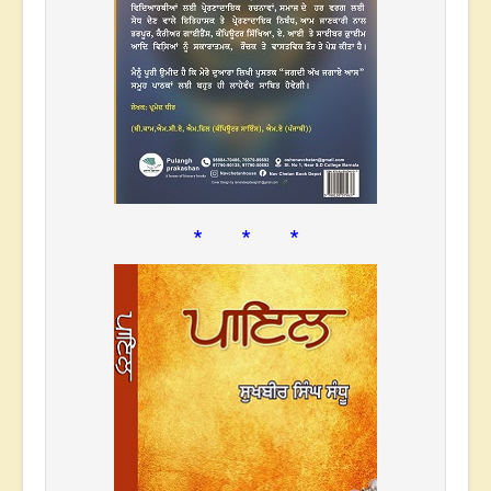
* * *