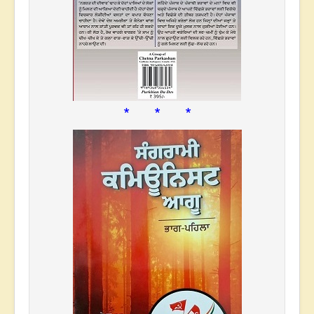
* * *