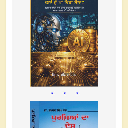
* * *