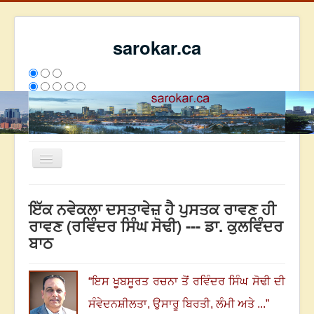
sarokar.ca
Toggle
Navigation
ਮੁੱਖ ਪੰਨਾ
ਇੱਕ ਨਵੇਕਲਾ ਦਸਤਾਵੇਜ਼ ਹੈ ਪੁਸਤਕ ਰਾਵਣ ਹੀ
ਰਚਨਾਵਾਂ
ਰਾਵਣ (ਰਵਿੰਦਰ ਸਿੰਘ ਸੋਢੀ) --- ਡਾ. ਕੁਲਵਿੰਦਰ
ਬਾਠ
ਸਰੋਕਾਰ ਦੇ ਲੇਖਕ
ਸੰਪਰਕ
“
ਇਸ ਖੂਬਸੂਰਤ ਰਚਨਾ ਤੋਂ ਰਵਿੰਦਰ ਸਿੰਘ ਸੋਢੀ ਦੀ
We have 240 guests and no members online
ਇਸ ਹਫਤੇ
31704
ਇਸ ਮਹੀਨੇ
40495
2804270
ਸੰਵੇਦਨਸ਼ੀਲਤਾ
,
ਉਸਾਰੂ ਬਿਰਤੀ
,
ਲੰਮੀ ਅਤੇ ...
”