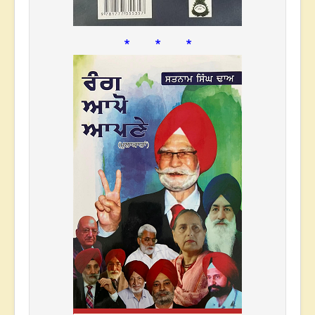
* * *