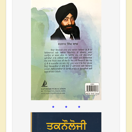
* * *