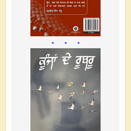
* * *