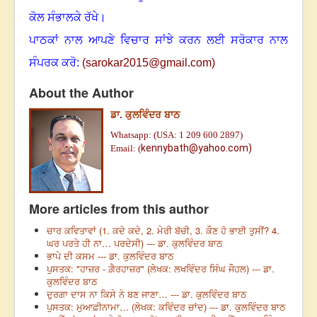
ਕੋਲ ਸੰਭਾਲਕੇ ਰੱਖੇ।
ਪਾਠਕਾਂ ਨਾਲ ਆਪਣੇ ਵਿਚਾਰ ਸਾਂਝੇ ਕਰਨ ਲਈ ਸਰੋਕਾਰ ਨਾਲ
ਸੰਪਰਕ ਕਰੋ:
(
sarokar2015@gmail.c
om)
About the Author
ਡਾ. ਕੁਲਵਿੰਦਰ ਬਾਠ
Whatsapp: (USA: 1 209 600 2897)
kennybath@yahoo.com)
Email: (
More articles from this author
ਚਾਰ ਕਵਿਤਾਵਾਂ (1. ਕਦੇ ਕਦੇ, 2. ਮੇਰੀ ਬੱਚੀ, 3. ਕੌਣ ਹੋ ਭਾਈ ਤੁਸੀਂ? 4.
ਘਰ ਪਰਤੇ ਹੀ ਨਾ… ਪਰਦੇਸੀ) --- ਡਾ. ਕੁਲਵਿੰਦਰ ਬਾਠ
ਭਾਪੇ ਦੀ ਕਸਮ --- ਡਾ. ਕੁਲਵਿੰਦਰ ਬਾਠ
ਪੁਸਤਕ: "ਹਾਜ਼ਰ - ਗ਼ੈਰਹਾਜ਼ਰ" (ਲੇਖਕ: ਲਖਵਿੰਦਰ ਸਿੰਘ ਜੌਹਲ) --- ਡਾ.
ਕੁਲਵਿੰਦਰ ਬਾਠ
ਦੁਰਗਾ ਦਾਸ ਨਾ ਕਿਸੇ ਨੇ ਬਣ ਜਾਣਾ… --- ਡਾ. ਕੁਲਵਿੰਦਰ ਬਾਠ
ਪੁਸਤਕ: ਮੁਆਫ਼ੀਨਾਮਾ… (ਲੇਖਕ: ਕਵਿੰਦਰ ਚਾਂਦ) --- ਡਾ. ਕੁਲਵਿੰਦਰ ਬਾਠ