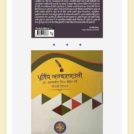
* * *