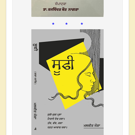
* * *