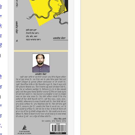
ੇ
ਾ
ਨੇ
ਸ਼
ਂ
।
ੀ
ੜ
।
ਾ
ਚ
ਤ
,