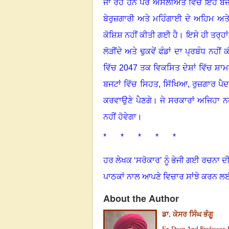
ਜਾ ਰਹੇ ਹਨ
ਪਰ ਅਸਲੀਅਤ ਵਿੱਚ ਇਹ ਬਜਟ 
ਬੇਰੁਜ਼ਗਾਰੀ ਅਤੇ ਮਹਿੰਗਾਈ ਦੇ ਅਹਿਮ ਅਤ
ਕੋਸ਼ਿਸ਼ ਨਹੀਂ ਕੀਤੀ ਗਈ ਹੈ
।
ਇਸੇ ਹੀ ਤਰ੍ਹਾ
ਲੋੜੀਂਦੇ ਅਤੇ ਢੁਕਵੇਂ ਫੰਡਾਂ ਦਾ ਪ੍ਰਬੰਧ ਨਹ
ਵਿੱਚ
2047
ਤਕ ਵਿਕਸਿਤ ਦੇਸ਼ਾਂ ਵਿੱਚ ਸ਼ਾਮਲ ਹ
ਬਜਟਾਂ ਵਿੱਚ ਸਿਹਤ
,
ਸਿੱਖਿਆ
,
ਰੁਜ਼ਗਾਰ ਪੈਦ
ਕਰਵਾਉਣੇ ਪੈਣਗੇ
।
ਜੇ ਸਰਕਾਰਾਂ ਅਜਿਹਾ ਨ
ਨਹੀਂ ਹੋਵੇਗਾ
।
* * * * *
ਹਰ ਲੇਖਕ ‘ਸਰੋਕਾਰ’ ਨੂੰ ਭੇਜੀ ਗਈ ਰਚਨਾ ਦੀ
ਪਾਠਕਾਂ ਨਾਲ ਆਪਣੇ ਵਿਚਾਰ ਸਾਂਝੇ ਕਰਨ ਲ
About the Author
ਡਾ. ਕੇਸਰ ਸਿੰਘ ਭੰਗੂ
Ex Dean And Professor, P