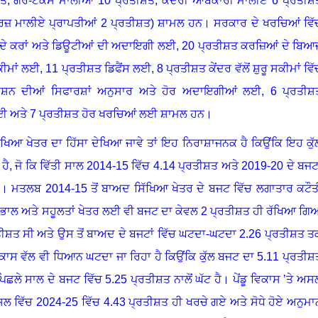
ਸ਼ਤ
,
ਗੈਰ-ਟੈਕਸ ਮਾਲੀਆ
10
ਪ੍ਰਤੀਸ਼ਤ
,
ਕੇਂਦਰੀ ਆਬਕਾਰੀ ਮਾਲੀਏ
6
ਪ੍ਰਤੀਸ਼
ਰਜ਼ ਮਾਲੀਏ ਪ੍ਰਾਪਤੀਆਂ
2
ਪ੍ਰਤੀਸ਼ਤ) ਸ਼ਾਮਲ ਹਨ
।
ਸਰਕਾਰ ਦੇ ਖਰਚਿਆਂ ਵਿੱ
ਸੇ ਦੇ ਕਰਾਂ ਅਤੇ ਡਿਊਟੀਆਂ ਦੀ ਅਦਾਇਗੀ ਲਈ
, 20
ਪ੍ਰਤੀਸ਼ਤ ਕਰਜ਼ਿਆਂ ਦੇ ਬਿਆ
ਕੀਮਾਂ ਲਈ
, 11
ਪ੍ਰਤੀਸ਼ਤ ਡਿਫੈਂਸ ਲਈ
, 8
ਪ੍ਰਤੀਸ਼ਤ ਕੇਂਦਰ ਵੱਲੋਂ ਸ਼ੁਰੂ ਸਕੀਮਾਂ ਵਿੱ
ਿਸ਼ਨ ਦੀਆਂ ਸਿਫਾਰਸ਼ਾਂ ਅਨੁਸਾਰ ਅਤੇ ਹੋਰ ਅਦਾਇਗੀਆਂ ਲਈ,
6
ਪ੍ਰਤੀਸ਼
ਲਈ ਅਤੇ
7
ਪ੍ਰਤੀਸ਼ਤ ਹੋਰ ਖਰਚਿਆਂ ਲਈ ਸ਼ਾਮਲ ਹਨ
।
ਿੱਖਿਆ ਖੇਤਰ ਦਾ ਹਿੱਸਾ ਦੇਖਿਆ ਜਾਵੇ ਤਾਂ ਇਹ ਨਿਰਾਸ਼ਾਜਨਕ ਹੈ ਕਿਉਂਕਿ ਇਹ ਕੁੱ
ਹੈ
,
ਜੋ ਕਿ ਵਿੱਤੀ ਸਾਲ
2014-15
ਵਿੱਚ
4.14
ਪ੍ਰਤੀਸ਼ਤ ਅਤੇ
2019-20
ਦੇ ਬਜਟ
।
ਮਤਲਬ
2014-15
ਤੋਂ ਬਾਅਦ ਸਿੱਖਿਆ ਖੇਤਰ ਦੇ ਬਜਟ ਵਿੱਚ ਲਗਾਤਾਰ ਕਟੌਤ
ਸੰਭਾਲ ਅਤੇ ਸਹੂਲਤਾਂ ਖੇਤਰ ਲਈ ਵੀ ਬਜਟ ਦਾ ਕੇਵਲ
2
ਪ੍ਰਤੀਸ਼ਤ ਹੀ ਰੱਖਿਆ ਗਿ
ੀਸ਼ਤ ਸੀ ਅਤੇ ਉਸ ਤੋਂ ਬਾਅਦ ਦੇ ਬਜਟਾਂ ਵਿੱਚ ਘਟਦਾ-ਘਟਦਾ
2.26
ਪ੍ਰਤੀਸ਼ਤ ਤ
ਵਿਕਾਸ ਵੱਲ ਵੀ ਧਿਆਨ ਘਟਦਾ ਜਾ ਰਿਹਾ ਹੈ ਕਿਉਂਕਿ ਕੁੱਲ ਬਜਟ ਦਾ
5.11
ਪ੍ਰਤੀਸ਼
 ਪਿਛਲੇ ਸਾਲ ਦੇ ਬਜਟ ਵਿੱਚ
5.25
ਪ੍ਰਤੀਸ਼ਤ ਨਾਲੋਂ ਘੱਟ ਹੈ
।
ਪੇਂਡੂ ਵਿਕਾਸ ’ਤੇ ਅਸ
ਅਸਲ ਵਿੱਚ
2024-25
ਵਿੱਚ
4.43
ਪ੍ਰਤੀਸ਼ਤ ਹੀ ਖਰਚੇ ਗਏ ਅਤੇ ਸੋਧੇ ਹੋਏ ਅਨੁਮਾ