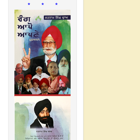
* * *