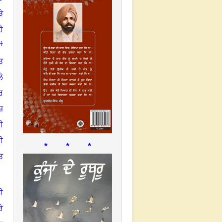
ੇ
ੈ
ਂ
ਤ
ੇ
ਰ
ਜ਼
ੀ
ੀ
* * *
ਤ
ੀ
ੇ