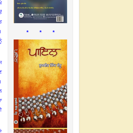
ੇ
ਂ
ਤ
* * *
।
ੰ
ਜ
ਣ
।
ਲ
ਆ
ੀ
ੇ