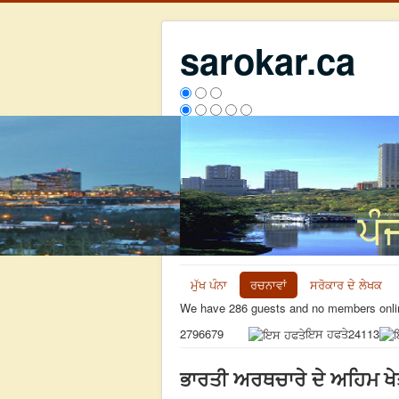
sarokar.ca
ਮੁੱਖ ਪੰਨਾ
ਰਚਨਾਵਾਂ
ਸਰੋਕਾਰ ਦੇ ਲੇਖਕ
We have 286 guests and no members onli
ਇਸ ਹਫਤੇ
24113
2796679
ਭਾਰਤੀ ਅਰਥਚਾਰੇ ਦੇ ਅਹਿਮ ਖੇਤਰ