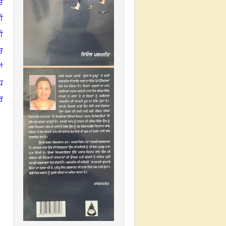
ਚ
ੀ
ਈ
ਚ
ਂ
ਧ
ਰ