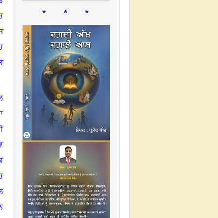
ਤ
* * *
ਚ
ਜ
ਚ
ਤ
ਲ
ਾ
ੀ
ਆ
ਕ
ਤ
ਲ
ਨ