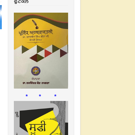
ਫੁਟਕਲ
* * *