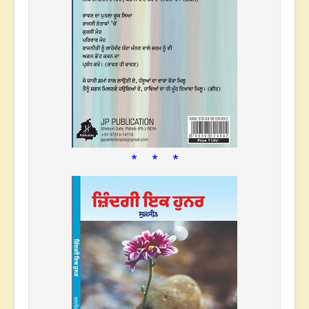
* * *