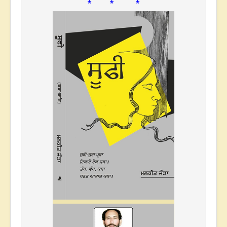
* * *