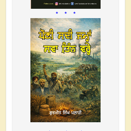
* * *