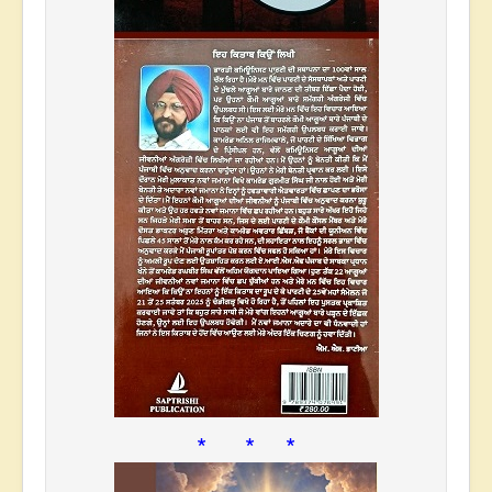
* * *