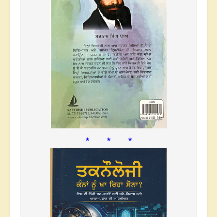
* * *