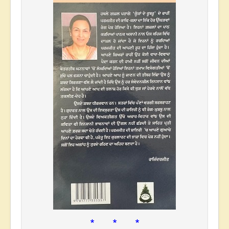
* * *