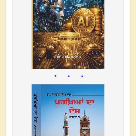
* * *