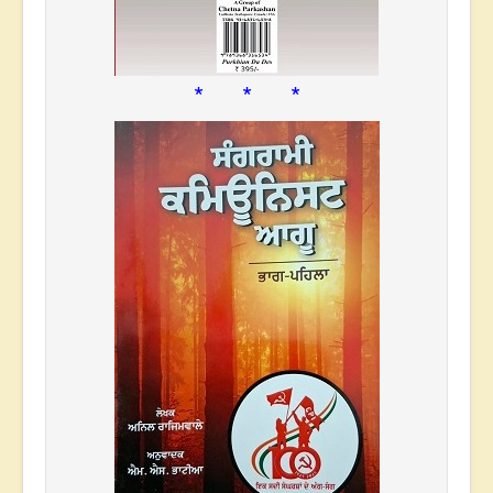
* * *