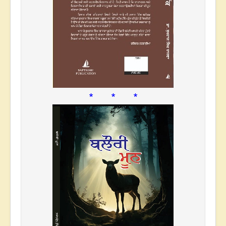
* * *