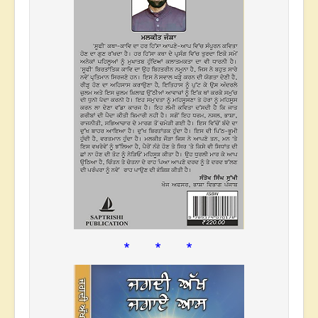
* * *