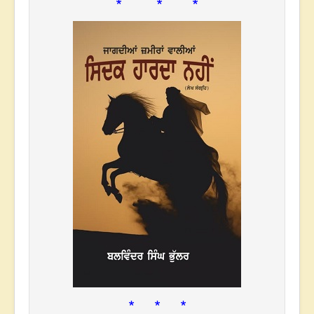
* * *
* * *