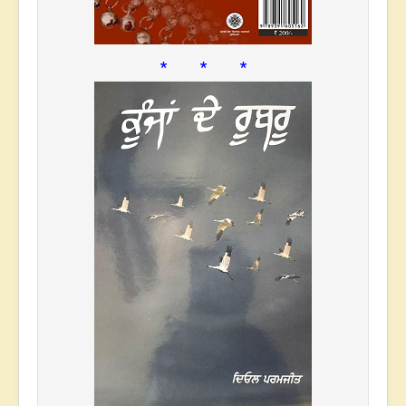
* * *