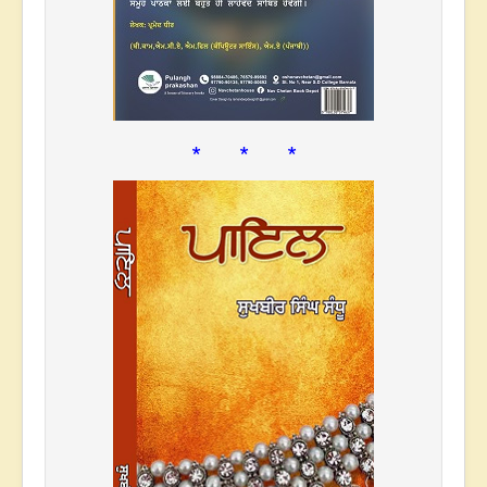
* * *