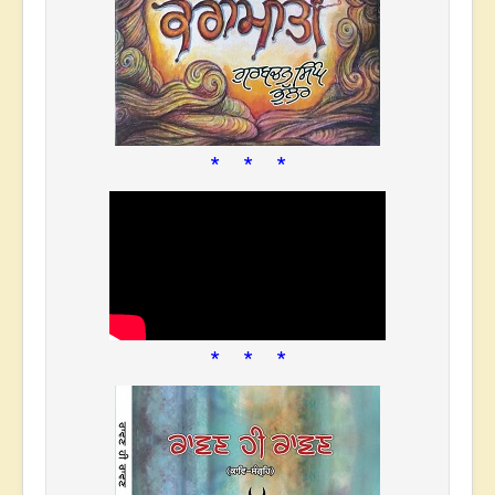
* * *
* * *