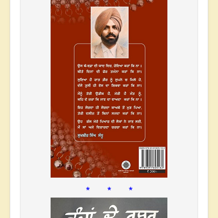
* * *