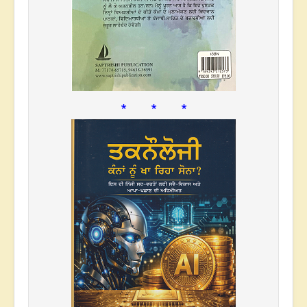
* * *