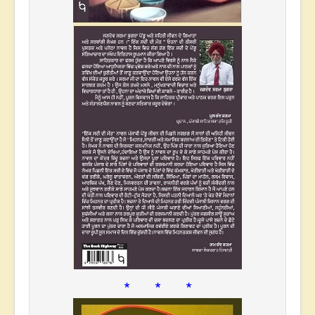
* * *