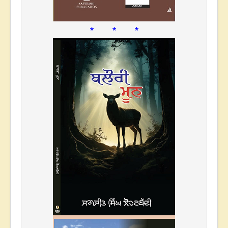
* * *