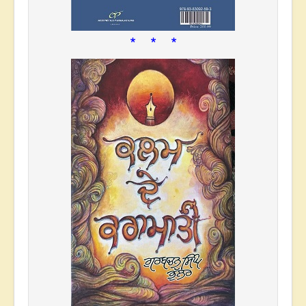
* * *