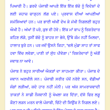
ਪਿਆਰੀ ਹੈ
।
ਡਰਦੇ ਪੰਜਾਬੀ ਆਪਣੇ ਇੱਕ ਇੱਕ ਬੱਚੇ ਨੂੰ ਵਿਦੇਸ਼ਾਂ ਦੇ
ਲਈ ਜਹਾਜ਼ ਚਾੜ੍ਹਨ ਲੱਗ ਪਏ
।
ਪ੍ਰਵਾਸ ਦੀਆਂ ਆਪਣੀਆਂ
ਸਮੱਸਿਆਵਾਂ ਹਨ
।
ਪਰ ਭਾਈ ਅੱਖੀਂ ਦੇਖ ਕੇ ਮੱਖੀ ਨਿਗਲਣੀ ਬਹੁਤ
ਔਖੀ ਹੈ
।
ਅੱਖਾਂ ਤੋਂ ਪਰੇ
,
ਕੁਝ ਵੀ ਹੋਵੇ
।
ਇੱਕ ਮਾਂ ਬਾਪ ਨੂੰ ਰਿਸ਼ਤੇਦਾਰ
ਕਹਿਣ ਲੱਗੇ
,
ਤੁਸੀਂ ਬੱਚੇ ਨੂੰ ਬਾਹਰ ਨਾ ਭੇਜੋ
,
ਉੱਥੇ ਕੰਮ ਨਹੀਂ ਮਿਲਦਾ
,
ਹਾਲਾਤ ਬੁਰੇ ਹਨ
।
ਪਰ ਜਦੋਂ ਉਸਨੇ ਕਿਹਾ
,
“ਚਲੋ ਮੁੰਡਾ ਸਾਹ ਤਾਂ ਸਾਫ
ਹਵਾ ਵਿੱਚ ਲਵੇਗਾ
,
ਪਾਣੀ ਤਾਂ ਸੁੱਧ ਪੀਵੇਗਾ
।
”
ਰਿਸ਼ਤੇਦਾਰਾਂ ਨੂੰ ਅੱਗੋਂ
ਜਵਾਬ ਨਾ ਆਵੇ
।
ਪੰਜਾਬ ਨੇ ਬਹੁਤ ਸਾਰੀਆਂ ਔਕੜਾਂ ਦਾ ਸਾਹਮਣਾ ਕੀਤਾ
।
ਪੰਜਾਬ ਦੇ
ਜਵਾਨ ਅਣਖੀਲੇ ਸਨ
।
ਪੰਜਾਬੀ ਸਰੀਰ ਪੱਖੋਂ ਨਰੋਏ ਸਨ
,
ਵੱਡੀਆਂ
ਜੰਗਾਂ ਲੜੀਆਂ
,
ਕਦੇ ਹਾਰ ਨਹੀਂ ਮੰਨੀ
।
ਪਰ ਅੱਜ ਸਾਮਰਾਜਵਾਦੀ
ਤਾਕਤਾਂ ਨੇ ਸਾਡੀ ਨੌਜਵਾਨੀ ਨੂੰ ਖੋਖਲਾ ਕਰ ਦਿੱਤਾ
,
ਦੱਸੋ ਫਿਰ ਲੜੂ
ਕੌਣ
?
ਲੜਨ ਮਰਨ ਵਾਲੇ ਪੰਜਾਬੀ
,
ਚਿੱਟੇ ਦੀ ਸਿਉਂਕ ਨੇ ਨਿਗਲ ਲਏ
।