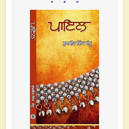
* * *