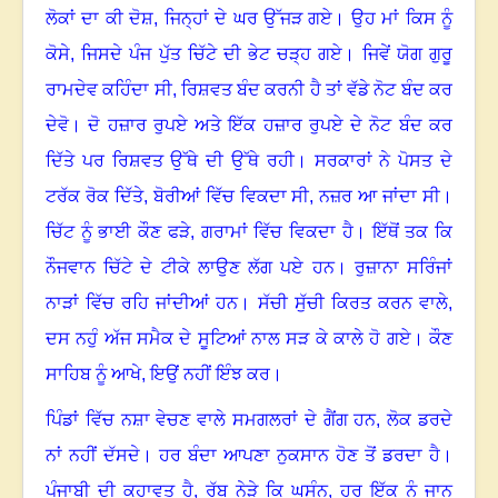
ਲੋਕਾਂ ਦਾ ਕੀ ਦੋਸ਼
,
ਜਿਨ੍ਹਾਂ ਦੇ ਘਰ ਉੱਜੜ ਗਏ
।
ਉਹ ਮਾਂ ਕਿਸ ਨੂੰ
ਕੋਸੇ
,
ਜਿਸਦੇ ਪੰਜ ਪੁੱਤ ਚਿੱਟੇ ਦੀ ਭੇਟ ਚੜ੍ਹ ਗਏ
।
ਜਿਵੇਂ ਯੋਗ ਗੁਰੂ
ਰਾਮਦੇਵ ਕਹਿੰਦਾ ਸੀ
,
ਰਿਸ਼ਵਤ ਬੰਦ ਕਰਨੀ ਹੈ ਤਾਂ ਵੱਡੇ ਨੋਟ ਬੰਦ ਕਰ
ਦੇਵੋ
।
ਦੋ ਹਜ਼ਾਰ ਰੁਪਏ ਅਤੇ ਇੱਕ ਹਜ਼ਾਰ ਰੁਪਏ ਦੇ ਨੋਟ ਬੰਦ ਕਰ
ਦਿੱਤੇ ਪਰ ਰਿਸ਼ਵਤ ਉੱਥੇ ਦੀ ਉੱਥੇ ਰਹੀ
।
ਸਰਕਾਰਾਂ ਨੇ ਪੋਸਤ ਦੇ
ਟਰੱਕ ਰੋਕ ਦਿੱਤੇ
,
ਬੋਰੀਆਂ ਵਿੱਚ ਵਿਕਦਾ ਸੀ
,
ਨਜ਼ਰ ਆ ਜਾਂਦਾ ਸੀ
।
ਚਿੱਟ ਨੂੰ ਭਾਈ ਕੌਣ ਫੜੇ
,
ਗਰਾਮਾਂ ਵਿੱਚ ਵਿਕਦਾ ਹੈ
।
ਇੱਥੋਂ ਤਕ ਕਿ
ਨੌਜਵਾਨ ਚਿੱਟੇ ਦੇ ਟੀਕੇ ਲਾਉਣ ਲੱਗ ਪਏ ਹਨ
।
ਰੁਜ਼ਾਨਾ ਸਰਿੰਜਾਂ
ਨਾੜਾਂ ਵਿੱਚ ਰਹਿ ਜਾਂਦੀਆਂ ਹਨ
।
ਸੱਚੀ ਸੁੱਚੀ ਕਿਰਤ ਕਰਨ ਵਾਲੇ
,
ਦਸ ਨਹੁੰ ਅੱਜ ਸਮੈਕ ਦੇ ਸੂਟਿਆਂ ਨਾਲ ਸੜ ਕੇ ਕਾਲੇ ਹੋ ਗਏ
।
ਕੌਣ
ਸਾਹਿਬ ਨੂੰ ਆਖੇ
,
ਇਉਂ ਨਹੀਂ ਇੰਝ ਕਰ
।
ਪਿੰਡਾਂ ਵਿੱਚ ਨਸ਼ਾ ਵੇਚਣ ਵਾਲੇ ਸਮਗਲਰਾਂ ਦੇ ਗੈਂਗ ਹਨ,
ਲੋਕ ਡਰਦੇ
ਨਾਂ ਨਹੀਂ ਦੱਸਦੇ।
ਹਰ ਬੰਦਾ ਆਪਣਾ ਨੁਕਸਾਨ ਹੋਣ ਤੋਂ ਡਰਦਾ ਹੈ
।
ਪੰਜਾਬੀ ਦੀ ਕਹਾਵਤ ਹੈ
,
ਰੱਬ ਨੇੜੇ ਕਿ ਘਸੁੰਨ
,
ਹਰ ਇੱਕ ਨੂੰ ਜਾਨ