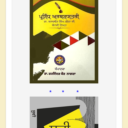
* * *