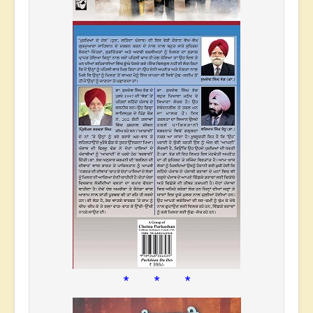
* * *