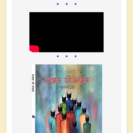
* * *
* * *