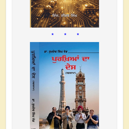
* * *