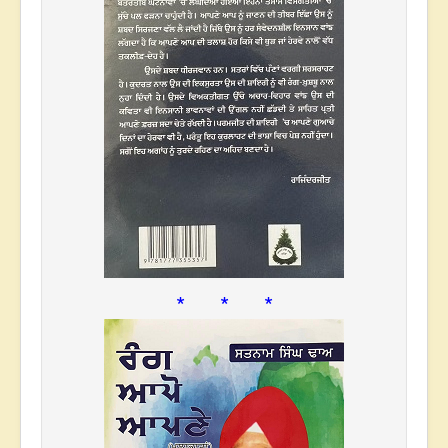
* * *