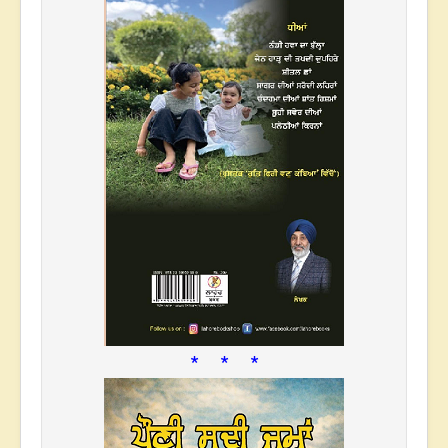
* * *