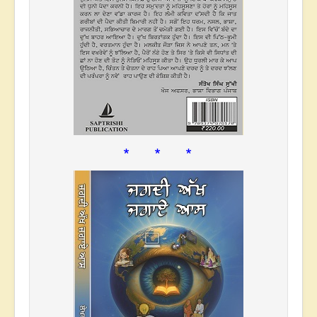
* * *