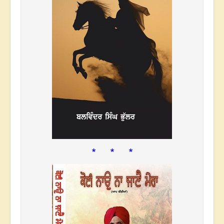
* * *