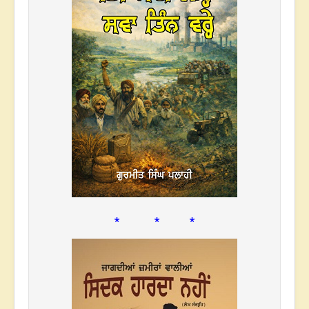
* * *