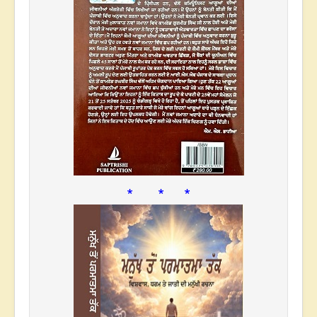
* * *