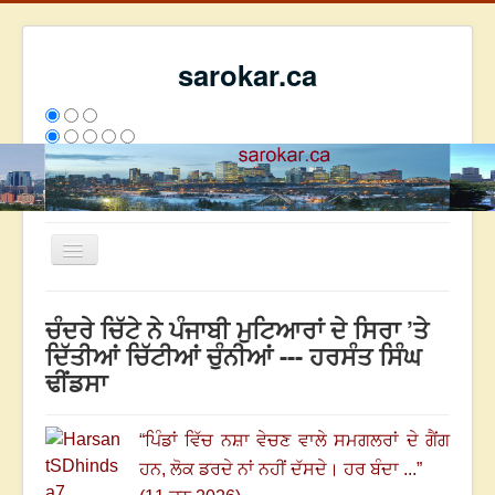
sarokar.ca
Toggle
Navigation
ਮੁੱਖ ਪੰਨਾ
ਚੰਦਰੇ ਚਿੱਟੇ ਨੇ ਪੰਜਾਬੀ ਮੁਟਿਆਰਾਂ ਦੇ ਸਿਰਾ ’ਤੇ
ਰਚਨਾਵਾਂ
ਦਿੱਤੀਆਂ ਚਿੱਟੀਆਂ ਚੁੰਨੀਆਂ --- ਹਰਸੰਤ ਸਿੰਘ
ਢੀਂਡਸਾ
ਸਰੋਕਾਰ ਦੇ ਲੇਖਕ
ਸੰਪਰਕ
“
ਪਿੰਡਾਂ ਵਿੱਚ ਨਸ਼ਾ ਵੇਚਣ ਵਾਲੇ ਸਮਗਲਰਾਂ ਦੇ ਗੈਂਗ
We have 75 guests and no members online
ਹਨ,
ਲੋਕ ਡਰਦੇ ਨਾਂ ਨਹੀਂ ਦੱਸਦੇ।
ਹਰ ਬੰਦਾ ...
”
ਇਸ ਹਫਤੇ
1434
ਇਸ ਮਹੀਨੇ
49014
2812789