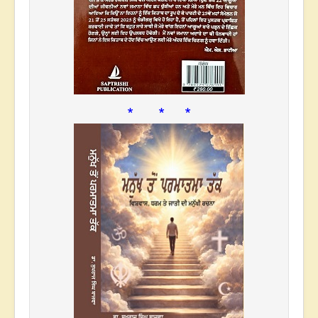
* * *