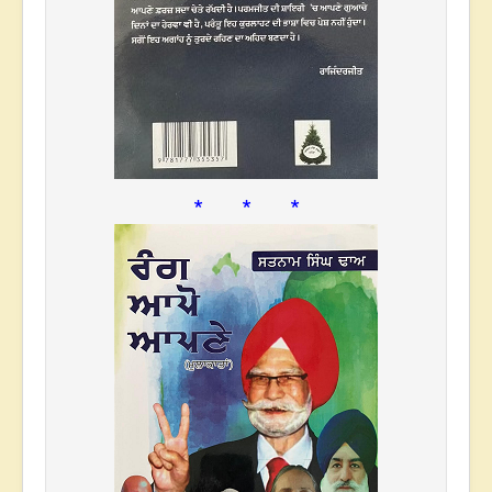
* * *