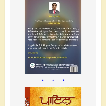
* * *