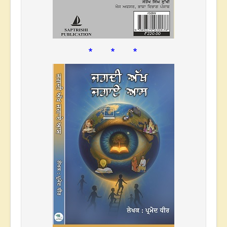
* * *