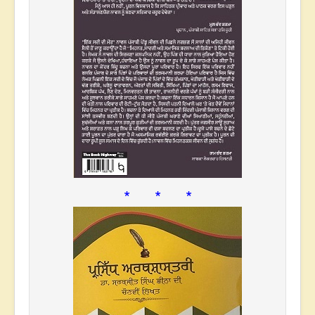
* * *