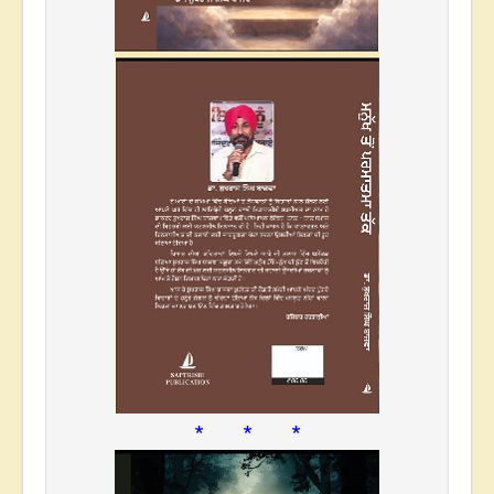
* * *