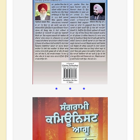
* * *