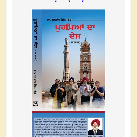
* * *