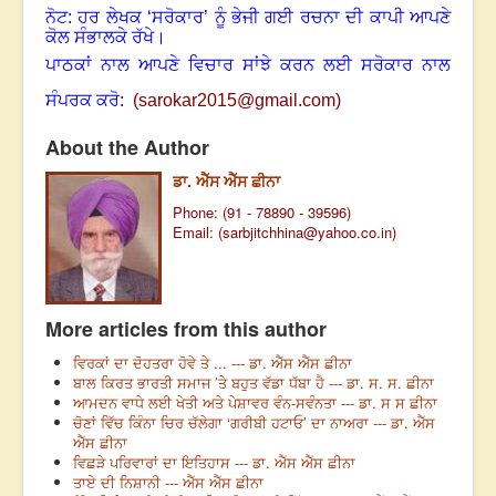
ਨੋਟ: ਹਰ ਲੇਖਕ ‘ਸਰੋਕਾਰ’ ਨੂੰ ਭੇਜੀ ਗਈ ਰਚਨਾ ਦੀ ਕਾਪੀ ਆਪਣੇ
ਕੋਲ ਸੰਭਾਲਕੇ ਰੱਖੇ।
ਪਾਠਕਾਂ ਨਾਲ ਆਪਣੇ ਵਿਚਾਰ ਸਾਂਝੇ ਕਰਨ ਲਈ ਸਰੋਕਾਰ ਨਾਲ
ਸੰਪਰਕ ਕਰੋ:
(
sarokar2015@gmail.c
om)
About the Author
ਡਾ. ਐੱਸ ਐੱਸ ਛੀਨਾ
Phone: (91 - 78890 - 39596)
Email: (
sarbjitchhina@yahoo.co.in
)
More articles from this author
ਵਿਰਕਾਂ ਦਾ ਦੋਹਤਰਾ ਹੋਵੇ ਤੇ ... --- ਡਾ. ਐੱਸ ਐੱਸ ਛੀਨਾ
ਬਾਲ ਕਿਰਤ ਭਾਰਤੀ ਸਮਾਜ ’ਤੇ ਬਹੁਤ ਵੱਡਾ ਧੱਬਾ ਹੈ --- ਡਾ. ਸ. ਸ. ਛੀਨਾ
ਆਮਦਨ ਵਾਧੇ ਲਈ ਖੇਤੀ ਅਤੇ ਪੇਸ਼ਾਵਰ ਵੰਨ-ਸਵੰਨਤਾ --- ਡਾ. ਸ ਸ ਛੀਨਾ
ਚੋਣਾਂ ਵਿੱਚ ਕਿੰਨਾ ਚਿਰ ਚੱਲੇਗਾ ‘ਗਰੀਬੀ ਹਟਾਓ’ ਦਾ ਨਾਅਰਾ --- ਡਾ. ਐੱਸ
ਐੱਸ ਛੀਨਾ
ਵਿਛੜੇ ਪਰਿਵਾਰਾਂ ਦਾ ਇਤਿਹਾਸ --- ਡਾ. ਐੱਸ ਐੱਸ ਛੀਨਾ
ਤਾਏ ਦੀ ਨਿਸ਼ਾਨੀ --- ਐੱਸ ਐੱਸ ਛੀਨਾ