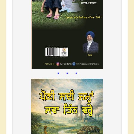
* * *