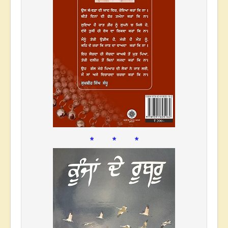
* * *