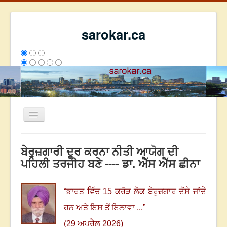
sarokar.ca
Toggle
Navigation
ਮੁੱਖ ਪੰਨਾ
ਬੇਰੁਜ਼ਗਾਰੀ ਦੂਰ ਕਰਨਾ ਨੀਤੀ ਆਯੋਗ ਦੀ
ਰਚਨਾਵਾਂ
ਪਹਿਲੀ ਤਰਜੀਹ ਬਣੇ ---- ਡਾ. ਐੱਸ ਐੱਸ ਛੀਨਾ
ਸਰੋਕਾਰ ਦੇ ਲੇਖਕ
ਸੰਪਰਕ
“
ਭਾਰਤ ਵਿੱਚ
15
ਕਰੋੜ ਲੋਕ ਬੇਰੁਜ਼ਗਾਰ ਦੱਸੇ ਜਾਂਦੇ
We have 304 guests and no members online
ਹਨ ਅਤੇ ਇਸ ਤੋਂ ਇਲਾਵਾ ...
”
ਇਸ ਹਫਤੇ
34504
ਇਸ ਮਹੀਨੇ
43295
2807070
(29 ਅਪਰੈਲ 2026)