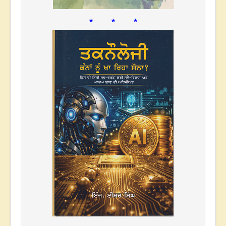
* * *