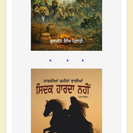
* * *