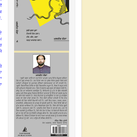
ੀਂ
ਸ਼ਕ
ੈ,
ੋਏ
ਮ
ਸਰ
ਜੇ
ਤੇ
ਨਾ
ਾ
ਡਾ