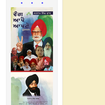
* * *