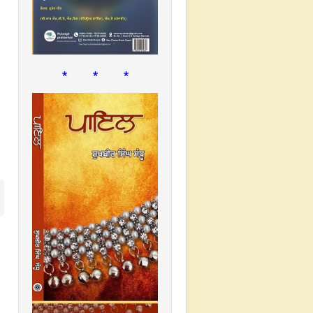
* * *