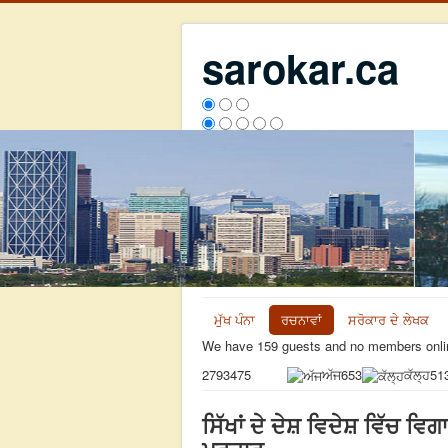
sarokar.ca
ਮੁੱਖ ਪੰਨਾ
ਰਚਨਾਵਾਂ
ਸਰੋਕਾਰ ਦੇ ਲੇਖਕ
We have 159 guests and no members onli
ਅੱਜ
653
ਕੱਲ੍ਹ
51
2793475
ਸਿੱਖਾਂ ਦੇ ਦੇਸ਼ ਵਿਦੇਸ਼ ਵਿੱਚ ਵ