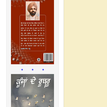
* * *