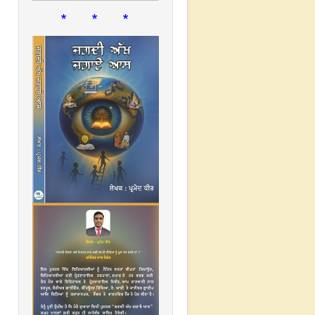
* * *