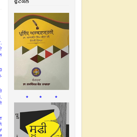
ਫੁਟਕਲ
ੀ,
ਟੇ
ਾਲ
0
-
ਤੇ
* * *
,
ਰੀ
ਕਣ
ਨੇ
ਆਂ
ੀਂ