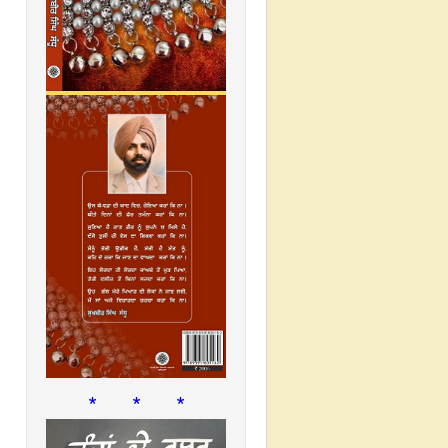
* * *