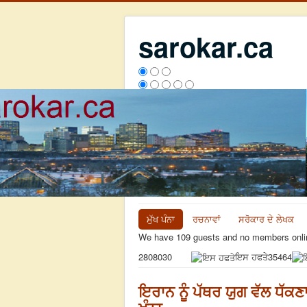
sarokar.ca
ਮੁੱਖ ਪੰਨਾ
ਰਚਨਾਵਾਂ
ਸਰੋਕਾਰ ਦੇ ਲੇਖਕ
We have 109 guests and no members onli
ਇਸ ਹਫਤੇ
35464
2808030
ਇਰਾਨ ਨੂੰ ਪੱਥਰ ਯੁਗ ਵੱਲ ਧੱਕਣ