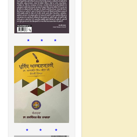
* * *
* * *