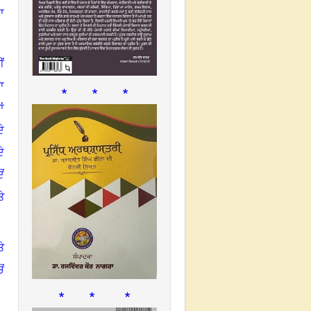
ਾ
ਂ
ਾ
* * *
ਂ
ੇ
ੇ
ਂ
ੇ
ੇ
ੋਂ
* * *