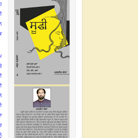
ਹ
ੀ
ਨ
ਕ
ਮ
ੇ
ੀ
ੀ
ੇ
ਈ
ਆ
ਰ
ੂੰ