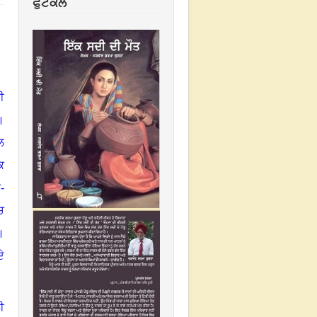
ਫੁਟਕਲ
ੀ
।
ਲ
ਿ
ਨ
-
ਚ
।
ੇ
ੀ