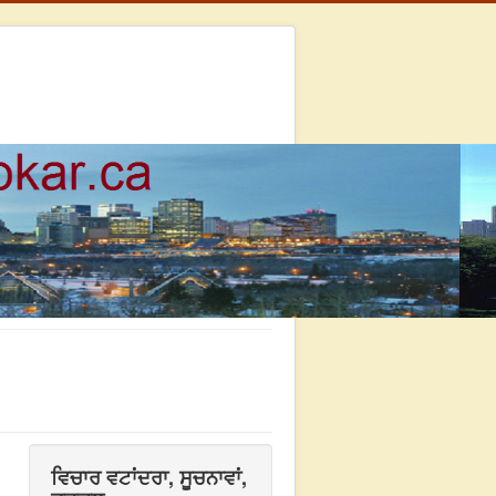
ਵਿਚਾਰ ਵਟਾਂਦਰਾ, ਸੂਚਨਾਵਾਂ,