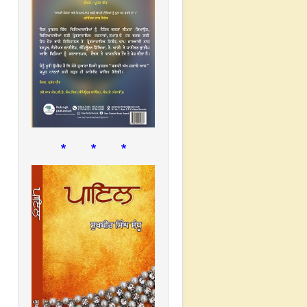
* * *