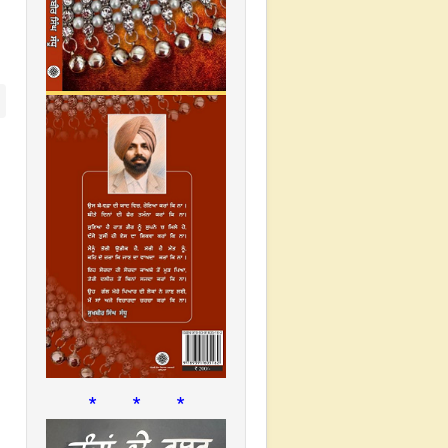
* * *