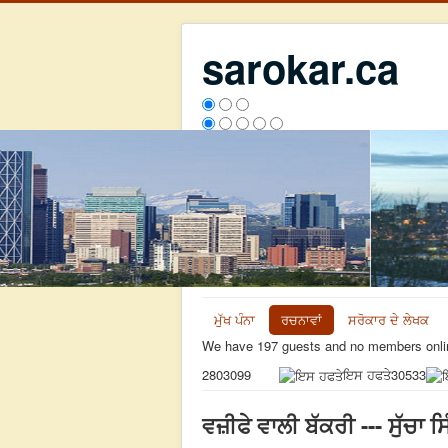
sarokar.ca
ਮੁੱਖ ਪੰਨਾ
ਰਚਨਾਵਾਂ
ਸਰੋਕਾਰ ਦੇ ਲੇਖਕ
We have 197 guests and no members onli
ਇਸ ਹਫਤੇ
30533
2803099
ਵਜ਼ੀਫੇ ਵਾਲੀ ਬੱਕਰੀ --- ਸੁੱਚਾ ਸ