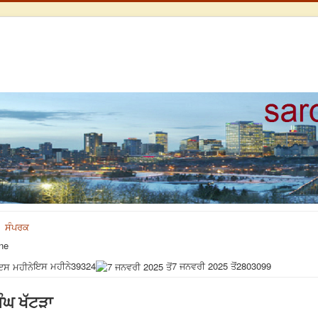
ਸੰਪਰਕ
ne
ਇਸ ਮਹੀਨੇ
39324
7 ਜਨਵਰੀ 2025 ਤੋਂ
2803099
ਿੰਘ ਖੱਟੜਾ