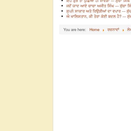
ਇਹ ਕੁਝ ਤਾਂ ਪੁੱਛਿਆ ਹੀ ਜਾਵੇਗਾ --- ਸੁੱਚਾ ਸਿੰਘ
ਜਦੋਂ ਯਾਦ ਆਏ ਚਾਚਾ ਅਜੀਤ ਸਿੰਘ --- ਸੁੱਚਾ ਸਿ
ਸੁਪਨੇ ਸਾਕਾਰ ਅਤੇ ਰਿਉੜੀਆਂ ਦਾ ਵਪਾਰ --- ਸੁੱਚ
ਐ ਖਾਲਿਸਤਾਨ, ਕੀ ਤੇਰਾ ਕੋਈ ਬਦਲ ਹੈ? --- ਸੁੱ
You are here:
Home
ਰਚਨਾਵਾਂ
ਲੇ