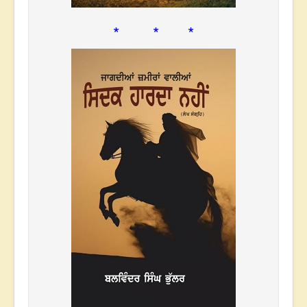
* * *