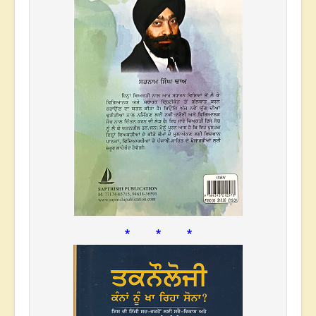
* * *