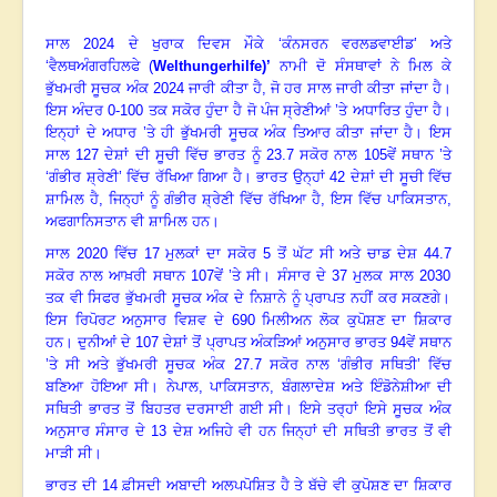
ਸਾਲ
2024
ਦੇ ਖੁਰਾਕ ਦਿਵਸ ਮੌਕੇ ‘ਕੰਨਸਰਨ ਵਰਲਡਵਾਈਡ’ ਅਤੇ
‘ਵੈਲਥਅੰਗਰਹਿਲਫੇ (
Welthungerhilfe
)’
ਨਾਮੀ ਦੋ ਸੰਸਥਾਵਾਂ ਨੇ ਮਿਲ ਕੇ
ਭੁੱਖਮਰੀ ਸੂਚਕ ਅੰਕ
2024
ਜਾਰੀ ਕੀਤਾ ਹੈ, ਜੋ ਹਰ ਸਾਲ ਜਾਰੀ ਕੀਤਾ ਜਾਂਦਾ ਹੈ
।
ਇਸ ਅੰਦਰ
0-100
ਤਕ ਸਕੋਰ ਹੁੰਦਾ ਹੈ ਜੋ ਪੰਜ ਸ੍ਰੇਣੀਆਂ ’ਤੇ ਅਧਾਰਿਤ ਹੁੰਦਾ ਹੈ।
ਇਨ੍ਹਾਂ ਦੇ ਅਧਾਰ ’ਤੇ ਹੀ ਭੁੱਖਮਰੀ ਸੂਚਕ ਅੰਕ ਤਿਆਰ ਕੀਤਾ ਜਾਂਦਾ ਹੈ
।
ਇਸ
ਸਾਲ
127
ਦੇਸ਼ਾਂ ਦੀ ਸੂਚੀ ਵਿੱਚ ਭਾਰਤ ਨੂੰ
23.7
ਸਕੋਰ ਨਾਲ
105
ਵੇਂ ਸਥਾਨ ’ਤੇ
‘ਗੰਭੀਰ ਸ਼੍ਰੇਣੀ’ ਵਿੱਚ ਰੱਖਿਆ ਗਿਆ ਹੈ
।
ਭਾਰਤ ਉਨ੍ਹਾਂ
42
ਦੇਸ਼ਾਂ ਦੀ ਸੂਚੀ ਵਿੱਚ
ਸ਼ਾਮਿਲ ਹੈ, ਜਿਨ੍ਹਾਂ ਨੂੰ ਗੰਭੀਰ ਸ਼੍ਰੇਣੀ ਵਿੱਚ ਰੱਖਿਆ ਹੈ
,
ਇਸ ਵਿੱਚ ਪਾਕਿਸਤਾਨ
,
ਅਫਗਾਨਿਸਤਾਨ ਵੀ ਸ਼ਾਮਿਲ ਹਨ
।
ਸਾਲ
2020
ਵਿੱਚ
17
ਮੁਲਕਾਂ ਦਾ ਸਕੋਰ
5
ਤੋਂ ਘੱਟ ਸੀ ਅਤੇ ਚਾਡ ਦੇਸ਼
44.7
ਸਕੋਰ ਨਾਲ ਆਖ਼ਰੀ ਸਥਾਨ
107
ਵੇਂ ’ਤੇ ਸੀ
।
ਸੰਸਾਰ ਦੇ
37
ਮੁਲਕ ਸਾਲ
2030
ਤਕ ਵੀ ਸਿਫਰ ਭੁੱਖਮਰੀ ਸੂਚਕ ਅੰਕ ਦੇ ਨਿਸ਼ਾਨੇ ਨੂੰ ਪ੍ਰਾਪਤ ਨਹੀਂ ਕਰ ਸਕਣਗੇ
।
ਇਸ ਰਿਪੋਰਟ ਅਨੁਸਾਰ ਵਿਸ਼ਵ ਦੇ
690
ਮਿਲੀਅਨ ਲੋਕ ਕੁਪੋਸ਼ਣ ਦਾ ਸ਼ਿਕਾਰ
ਹਨ
।
ਦੁਨੀਆਂ ਦੇ
107
ਦੇਸ਼ਾਂ ਤੋਂ ਪ੍ਰਾਪਤ ਅੰਕੜਿਆਂ ਅਨੁਸਾਰ ਭਾਰਤ
94
ਵੇਂ ਸਥਾਨ
’ਤੇ ਸੀ ਅਤੇ ਭੁੱਖਮਰੀ ਸੂਚਕ ਅੰਕ
27.7
ਸਕੋਰ ਨਾਲ ‘ਗੰਭੀਰ ਸਥਿਤੀ’ ਵਿੱਚ
ਬਣਿਆ ਹੋਇਆ ਸੀ
।
ਨੇਪਾਲ
,
ਪਾਕਿਸਤਾਨ
,
ਬੰਗਲਾਦੇਸ਼ ਅਤੇ ਇੰਡੋਨੇਸ਼ੀਆ ਦੀ
ਸਥਿਤੀ ਭਾਰਤ ਤੋਂ ਬਿਹਤਰ ਦਰਸਾਈ ਗਈ ਸੀ
।
ਇਸੇ ਤਰ੍ਹਾਂ ਇਸੇ ਸੂਚਕ ਅੰਕ
ਅਨੁਸਾਰ ਸੰਸਾਰ ਦੇ
13
ਦੇਸ਼ ਅਜਿਹੇ ਵੀ ਹਨ ਜਿਨ੍ਹਾਂ ਦੀ ਸਥਿਤੀ ਭਾਰਤ ਤੋਂ ਵੀ
ਮਾੜੀ ਸੀ
।
ਭਾਰਤ ਦੀ
14
ਫ਼ੀਸਦੀ ਅਬਾਦੀ ਅਲਪਪੋਸ਼ਿਤ ਹੈ ਤੇ ਬੱਚੇ ਵੀ ਕੁਪੋਸ਼ਣ ਦਾ ਸ਼ਿਕਾਰ