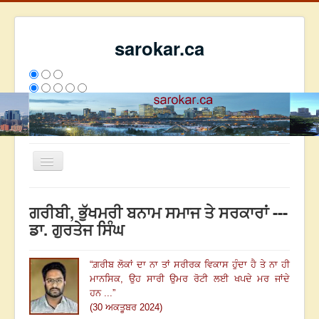
sarokar.ca
Toggle
Navigation
ਮੁੱਖ ਪੰਨਾ
ਗਰੀਬੀ, ਭੁੱਖਮਰੀ ਬਨਾਮ ਸਮਾਜ ਤੇ ਸਰਕਾਰਾਂ ---
ਰਚਨਾਵਾਂ
ਡਾ. ਗੁਰਤੇਜ ਸਿੰਘ
ਸਰੋਕਾਰ ਦੇ ਲੇਖਕ
“
ਗ਼ਰੀਬ ਲੋਕਾਂ ਦਾ ਨਾ ਤਾਂ ਸਰੀਰਕ ਵਿਕਾਸ ਹੁੰਦਾ ਹੈ ਤੇ ਨਾ ਹੀ
ਸੰਪਰਕ
ਮਾਨਸਿਕ,
ਉਹ ਸਾਰੀ ਉਮਰ ਰੋਟੀ ਲਈ ਖਪਦੇ ਮਰ ਜਾਂਦੇ
We have 129 guests and no members online
ਹਨ
...
”
ਇਸ ਹਫਤੇ
23925
ਇਸ ਮਹੀਨੇ
32716
2796491
(30 ਅਕਤੂਬਰ 2024)