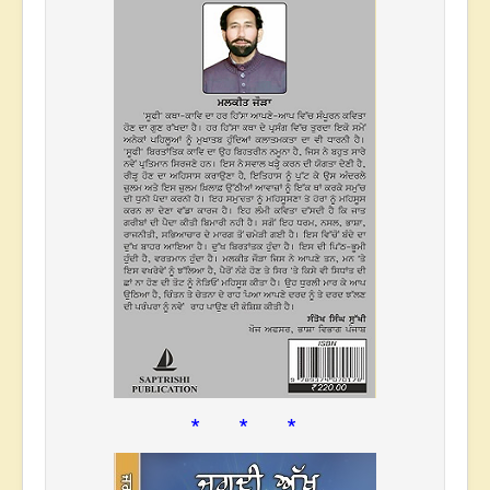
* * *