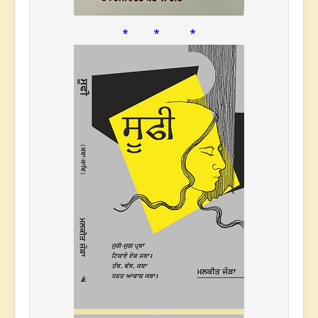
* * *