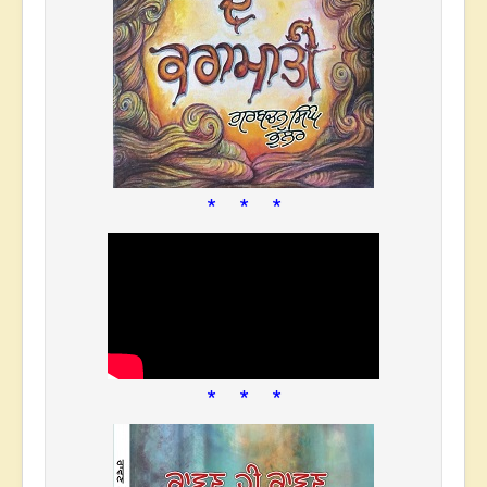
* * *
* * *