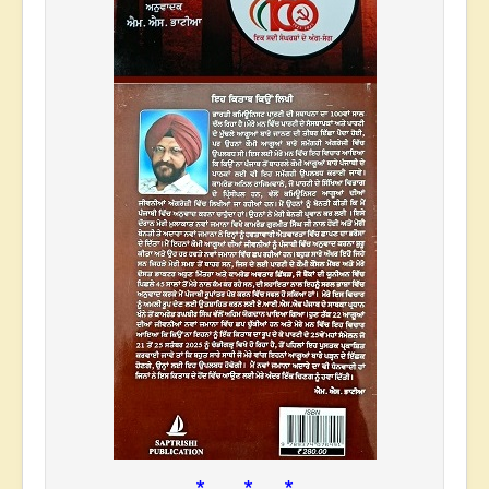
* * *