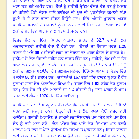
ਹੈ
।
ਹੈਰਾਨੀ ਦੀ ਗੱਲ ਇਹ ਹੈ ਕਿ ਇਸ ਗ਼ਰੀਬ ਦੇਸ਼ ਦੇ ਲੋਕਾਂ ਦੇ ਦੇਵਤੇ
,
ਸੰਤ
ਮਹਾਪੁਰਸ਼ ਬੜੇ ਅਮੀਰ ਹਨ
।
ਲੋਕਾਂ ਨੂੰ ਗ਼ਰੀਬੀ ਉੱਤਮ ਦੱਸਦੇ ਹੋਏ ਰੱਬ ਨੂੰ ਮਿਲਣ
ਦੀ ਪਹਿਲੀ ਪੌੜੀ ਦੱਸਣ ਵਾਲੇ ਬਾਬਿਆਂ ਦੀ ਖੁਦ ਦੀ ਪ੍ਰਤੀਦਿਨ ਕਮਾਈ ਲੱਖਾਂ
ਰੁਪਏ ਹੈ ਤੇ ਠਾਠ ਵਾਲਾ ਜੀਵਨ ਜਿਉਂਦੇ ਹਨ
।
ਇੱਕ ਅੰਦਾਜ਼ੇ ਮੁਤਾਬਕ ਅਗਰ
ਧਾਰਮਿਕ ਸਥਾਨਾਂ ਦੇ ਸਰਮਾਏ ਨੂੰ ਹੀ ਲੋਕ ਭਲਾਈ ਹਿਤ ਵਰਤ ਲਿਆ ਜਾਵੇ ਤਾਂ
ਲੋਕਾਂ ਦੇ ਬੁਰੇ ਦਿਨ ਅਰਾਮ ਨਾਲ ਖਤਮ ਹੋ ਸਕਦੇ ਹਨ
।
ਵਿਸ਼ਵ ਬੈਂਕ ਦੀ ਇੱਕ ਰਿਪੋਰਟ ਅਨੁਸਾਰ ਭਾਰਤ ਦੇ
32.7
ਫੀਸਦੀ ਲੋਕ
ਅੰਤਰਰਾਸ਼ਟਰੀ ਗਰੀਬੀ ਰੇਖਾ ਤੋਂ ਹੇਠਾਂ ਹਨ। ਉਨ੍ਹਾਂ ਦਾ ਰੋਜ਼ਾਨਾ ਖਰਚ
1.25
ਡਾਲਰ ਹੈ ਅਤੇ
68.7
ਫੀਸਦੀ ਲੋਕਾਂ ਦਾ ਰੋਜ਼ਾਨਾ ਦਾ ਖਰਚ ਕੇਵਲ ਦੋ ਡਾਲਰ ਹੈ
।
ਦੁਨੀਆਂ ਦੇ ਇੱਕ ਚੌਥਾਈ ਗਰੀਬ ਲੋਕ ਭਾਰਤ ਵਿੱਚ ਹਨ
।
ਗਰੀਬੀ
,
ਭੁੱਖਮਰੀ ਤੋਂ ਤੰਗ
ਆਕੇ ਲੋਕ ਹਰ ਤਰ੍ਹਾਂ ਦਾ ਕੰਮ ਕਰਨ ਲਈ ਮਜਬੂਰ ਹੋ ਜਾਂਦੇ ਹਨ ਜੋ ਉਨ੍ਹਾਂ ਨੂੰ
ਲੋਕਾਂ ਦਾ ਗੁਲਾਮ ਬਣਾਉਂਦਾ ਹੈ
।
ਗਲੋਬਲ ਸਲੇਵਰੀ ਇੰਡੈਕਸ ਅਨੁਸਾਰ ਵਿਸ਼ਵ ਵਿੱਚ
4
ਕਰੋੜ
50
ਲੱਖ ਗੁਲਾਮ ਹਨ
।
ਦੁਨੀਆਂ ਦੇ
167
ਦੇਸ਼ਾਂ ਵਿੱਚ ਭਾਰਤ ਨੂੰ ਸਭ ਤੋਂ ਵੱਧ
ਗੁਲਾਮਾਂ ਵਾਲਾ ਦੇਸ਼ ਐਲਾਨਿਆ ਗਿਆ ਹੈ।
ਭਾਰਤ ਵਿੱਚ
1.83
ਕਰੋੜ ਲੋਕ ਗੁਲਾਮ
ਹਨ
।
ਇਹ ਦੇਸ਼ ਦੀ ਕੁੱਲ ਅਬਾਦੀ ਦਾ
1.4
ਫੀਸਦੀ ਹੈ
।
ਦਾਸ ਪ੍ਰਥਾ ਨੂੰ ਖਤਮ
ਕਰਨ ਲਈ ਐਕਟ
1976
ਹੋਂਦ ਵਿੱਚ ਆਇਆ
।
ਧਾਰਮਿਕਤਾ ਹੋਣ ਦੇ ਬਾਵਜੂਦ ਗਰੀਬ ਲੋਕ ਭੁੱਖ
,
ਗਰਮੀ ਸਰਦੀ
,
ਇਲਾਜ ਤੋਂ ਬਿਨਾਂ
ਮਰਨ ਲਈ ਮਜਬੂਰ ਹਨ
।
ਇਨ੍ਹਾਂ ਦੀ ਸਾਰ ਲੈਣ ਵਾਲਾ ਕੋਈ ਨਜ਼ਰ ਨਹੀਂ
ਆਉਂਦਾ
।
ਗਰੀਬੀ ਮਿਟਾਉਣ ਦੇ ਨਾਅਰੇ ਲਗਾਉਣ ਵਾਲੇ ਖੁਦ ਮਿਟ ਗਏ ਪਰ ਇਸ
ਦੈਂਤ ਨੂੰ ਨਹੀਂ ਮਾਰ ਸਕੇ
।
ਦੇਸ ਅੰਦਰ ਇੱਕ ਪਾਸੇ ਲੋਕ ਜ਼ਿਆਦਾ ਖਾਣ ਕਰਕੇ
ਮੋਟਾਪਾ ਅਤੇ ਇਸ ਤੋਂ ਪੈਦਾ ਹੁੰਦੀਆਂ ਬਿਮਾਰੀਆਂ ਤੋਂ ਪ੍ਰੇਸ਼ਾਨ ਹਨ
।
ਇਸਦੇ ਇਲਾਜ
ਲਈ ਕਸਰਤ ਜਾਂ ਹੋਰ ਤਰੀਕੇ ਅਪਣਾਉਂਦੇ ਹਨ
।
ਦੂਜੇ ਪਾਸੇ ਗਰੀਬ ਲੋਕ ਹਨ,