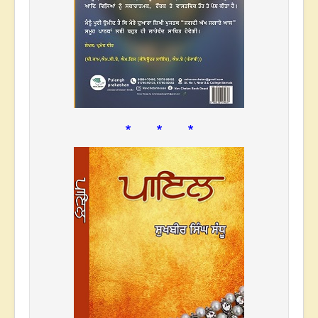
* * *