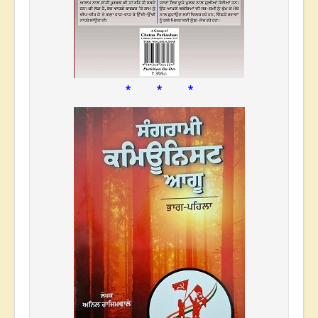
* * *