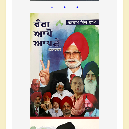
* * *