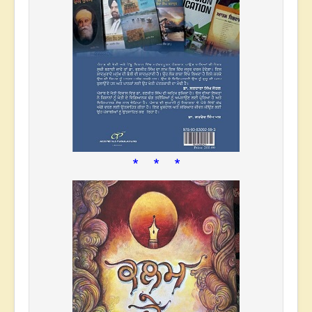
* * *