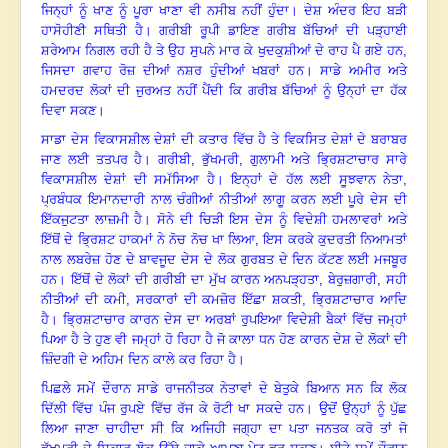
ਜਿਨ੍ਹਾਂ ਨੂੰ ਖਾਣ ਨੂੰ ਪੂਰਾ ਖਾਣਾ ਵੀ ਨਸੀਬ ਨਹੀਂ ਹੁੰਦਾ
।
ਦੇਸ਼ ਅੰਦਰ ਇਹ ਬੜੀ
ਹਾਸੋਹੀਣੀ ਸਥਿਤੀ ਹੈ। ਗਰੀਬੀ ਰੂਪੀ ਡਾਇਣ ਗਰੀਬ ਬੱਚਿਆਂ ਦੀ ਪੜ੍ਹਾਈ
ਸ਼ਰੇਆਮ ਨਿਗਲ ਰਹੀ ਹੈ ਤੇ ਉਹ ਸੁਪਨੇ ਮਾਰ ਕੇ ਖੁਦਕੁਸ਼ੀਆਂ ਦੇ ਰਾਹ ਪੈ ਗਏ ਹਨ,
ਜਿਸਦਾ ਗਵਾਹ ਰੋਜ਼ ਦੀਆਂ ਨਸ਼ਰ ਹੁੰਦੀਆਂ ਖਬਰਾਂ ਹਨ
।
ਸਾਡੇ ਅਮੀਰ ਅਤੇ
ਹਮਦਰਦ ਲੋਕਾਂ ਦੀ ਜੁਰਅਤ ਨਹੀਂ ਪੈਂਦੀ ਕਿ ਗਰੀਬ ਬੱਚਿਆਂ ਨੂੰ ਉਨ੍ਹਾਂ ਦਾ ਹੱਕ
ਦਿਵਾ ਸਕਣ
।
ਸਾਡਾ ਦੇਸ ਵਿਕਾਸਸ਼ੀਲ ਦੇਸ਼ਾਂ ਦੀ ਕਤਾਰ ਵਿੱਚ ਹੈ ਤੇ ਵਿਕਸਿਤ ਦੇਸ਼ਾਂ ਦੇ ਬਰਾਬਰ
ਜਾਣ ਲਈ ਤਤਪਰ ਹੈ
।
ਗਰੀਬੀ
,
ਭੁੱਖਮਰੀ
,
ਗੁਲਾਮੀ ਅਤੇ ਭ੍ਰਿਸ਼ਟਾਚਾਰ ਸਾਰੇ
ਵਿਕਾਸਸ਼ੀਲ ਦੇਸ਼ਾਂ ਦੀ ਸਮੱਸਿਆ ਹੈ
।
ਇਨ੍ਹਾਂ ਦੇ ਹੱਲ ਲਈ ਸੂਝਵਾਨ ਨੇਤਾ
,
ਪ੍ਰਬੰਧਕ ਇਮਾਨਦਾਰੀ ਨਾਲ ਚੰਗੀਆਂ ਨੀਤੀਆਂ ਲਾਗੂ ਕਰਨ ਲਈ ਪੂਰੇ ਦੇਸ ਦੀ
ਇੱਕਜੁਟਤਾ ਲਾਜ਼ਮੀ ਹੈ
।
ਸੋਨੇ ਦੀ ਚਿੜੀ ਇਸ ਦੇਸ ਨੂੰ ਵਿਦੇਸ਼ੀ ਹਮਲਾਵਰਾਂ ਅਤੇ
ਇੱਥੋਂ ਦੇ ਭ੍ਰਿਸ਼ਟ ਹਾਕਮਾਂ ਨੇ ਨੋਚ ਨੋਚ ਖਾ ਲਿਆ, ਇਸ ਕਰਕੇ ਕੁਦਰਤੀ ਨਿਆਮਤਾਂ
ਨਾਲ ਲਬਰੇਜ਼ ਹੋਣ ਦੇ ਬਾਵਜੂਦ ਦੇਸ ਦੇ ਲੋਕ ਗੁਰਬਤ ਦੇ ਦਿਨ ਕੱਟਣ ਲਈ ਮਜਬੂਰ
ਹਨ
।
ਇੱਥੋਂ ਦੇ ਲੋਕਾਂ ਦੀ ਗਰੀਬੀ ਦਾ ਮੁੱਖ ਕਾਰਨ ਅਨਪੜ੍ਹਤਾ
,
ਬੇਰੁਜ਼ਗਾਰੀ
,
ਸਹੀ
ਨੀਤੀਆਂ ਦੀ ਕਮੀ
,
ਸਰਕਾਰਾਂ ਦੀ ਕਮਜ਼ੋਰ ਇੱਛਾ ਸ਼ਕਤੀ
,
ਭ੍ਰਿਸ਼ਟਾਚਾਰ ਆਦਿ
ਹੈ
।
ਭ੍ਰਿਸ਼ਟਾਚਾਰ ਕਾਰਨ ਦੇਸ ਦਾ ਅਰਬਾਂ ਰੁਪਇਆ ਵਿਦੇਸ਼ੀ ਬੈਕਾਂ ਵਿੱਚ ਜਮ੍ਹਾਂ
ਪਿਆ ਹੈ ਤੇ ਹੁਣ ਵੀ ਜਮ੍ਹਾਂ ਹੋ ਰਿਹਾ ਹੈ ਜੋ ਕਾਲਾ ਧਨ ਹੋਣ ਕਾਰਨ ਦੇਸ਼ ਦੇ ਲੋਕਾਂ ਦੀ
ਜ਼ਿੰਦਗੀ ਦੇ ਅਹਿਮ ਦਿਨ ਕਾਲੇ ਕਰ ਰਿਹਾ ਹੈ
।
ਪਿਛਲੇ ਸਮੇਂ ਦੌਰਾਨ ਸਾਡੇ ਰਾਜਨੀਤਕ ਨੇਤਾਵਾਂ ਦੇ ਬੇਤੁਕੇ ਬਿਆਨ ਸਨ ਕਿ ਲੋਕ
ਦਿੱਲੀ ਵਿੱਚ ਪੰਜ ਰੁਪਏ ਵਿੱਚ ਰੱਜ ਕੇ ਰੋਟੀ ਖਾ ਸਕਦੇ ਹਨ
।
ਉਦੋਂ ਉਨ੍ਹਾਂ ਨੂੰ ਪੁੱਛ
ਲਿਆ ਜਾਣਾ ਚਾਹੀਦਾ ਸੀ ਕਿ ਅਜਿਹੀ ਜਗ੍ਹਾ ਦਾ ਪਤਾ ਜਨਤਕ ਕਰੋ ਤਾਂ ਜੋ