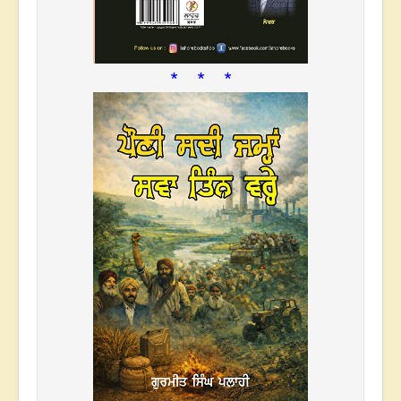
* * *