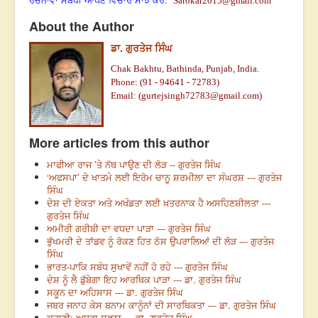
ਰਚਨਾਵਾਂ ਸਬੰਧੀ ਆਪਣੇ ਵਿਚਾਰ ਸਾਂਝੇ ਕਰੋ:
Sarokar2015@gmail.com
About the Author
ਡਾ. ਗੁਰਤੇਜ ਸਿੰਘ
Chak Bakhtu, Bathinda, Punjab, India.
Phone: (91 - 94641 - 72783)
Email: (
gurtejsingh72783@gmail.com
)
More articles from this author
ਮਾਫੀਆ ਰਾਜ ’ਤੇ ਨੱਥ ਪਾਉਣ ਦੀ ਲੋੜ -- ਗੁਰਤੇਜ ਸਿੰਘ
‘ਅਫਸਪਾ’ ਦੇ ਖਾਤਮੇ ਲਈ ਇਰੋਮ ਚਾਨੂ ਸ਼ਰਮੀਲਾ ਦਾ ਸੰਘਰਸ਼ --- ਗੁਰਤੇਜ
ਸਿੰਘ
ਦੇਸ਼ ਦੀ ਏਕਤਾ ਅਤੇ ਅਖੰਡਤਾ ਲਈ ਖ਼ਤਰਨਾਕ ਹੈ ਅਸਹਿਣਸ਼ੀਲਤਾ ---
ਗੁਰਤੇਜ ਸਿੰਘ
ਅਮੀਰੀ ਗਰੀਬੀ ਦਾ ਵਧਦਾ ਪਾੜਾ --- ਗੁਰਤੇਜ ਸਿੰਘ
ਭੁੱਖਮਰੀ ਦੇ ਤਾਂਡਵ ਨੂੰ ਰੋਕਣ ਹਿਤ ਠੋਸ ਉਪਰਾਲਿਆਂ ਦੀ ਲੋੜ --- ਗੁਰਤੇਜ
ਸਿੰਘ
ਭਾਰਤ-ਪਾਕਿ ਸਬੰਧ ਸੁਖਾਵੇਂ ਨਹੀਂ ਹੋ ਰਹੇ --- ਗੁਰਤੇਜ ਸਿੰਘ
ਦੇਸ਼ ਨੂੰ ਲੈ ਡੁੱਬੇਗਾ ਇਹ ਆਰਥਿਕ ਪਾੜਾ --- ਡਾ. ਗੁਰਤੇਜ ਸਿੰਘ
ਸਕੂਨ ਦਾ ਅਹਿਸਾਸ --- ਡਾ. ਗੁਰਤੇਜ ਸਿੰਘ
ਜਬਰ ਜਨਾਹ ਕੇਸ ਬਨਾਮ ਕਾਨੂੰਨਾਂ ਦੀ ਸਾਰਥਿਕਤਾ --- ਡਾ. ਗੁਰਤੇਜ ਸਿੰਘ
ਕਹਾਣੀ: ਅਧੂਰਾ ਸੁਫਨਾ --- ਡਾ. ਗੁਰਤੇਜ ਸਿੰਘ