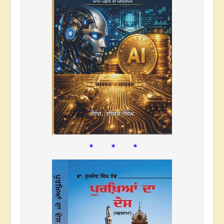
* * *