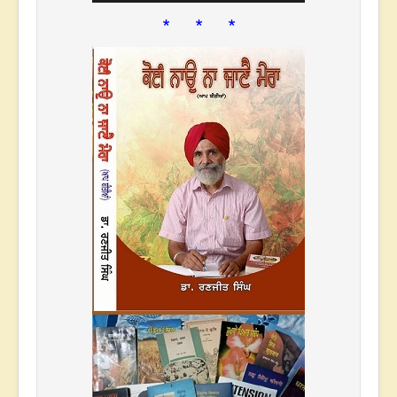
* * *