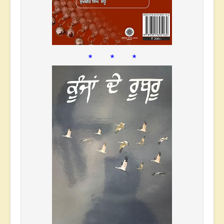
* * *