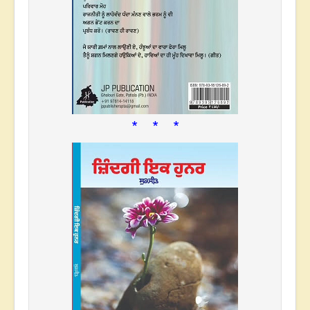
* * *