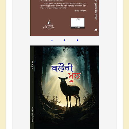
* * *