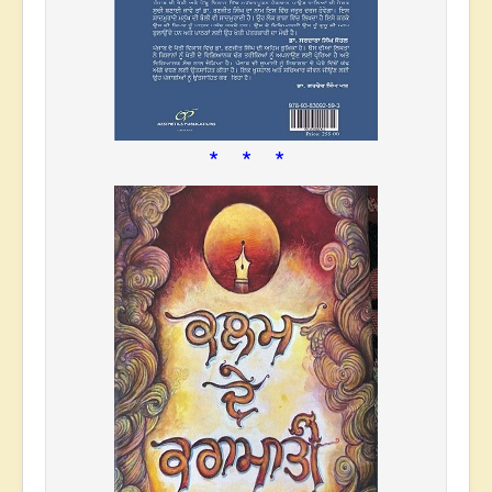
* * *