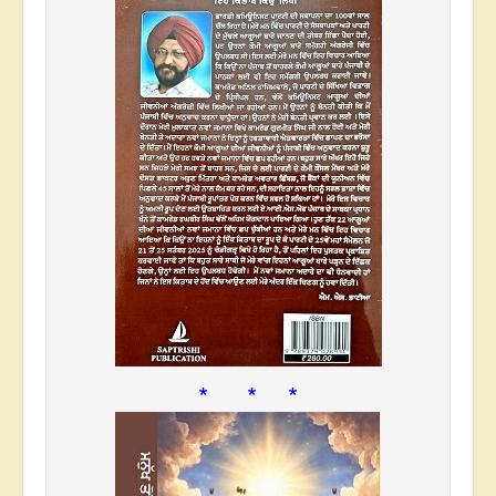
* * *