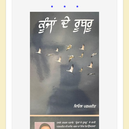
* * *