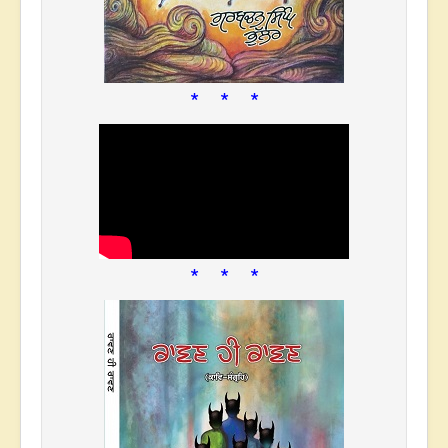
* * *
* * *