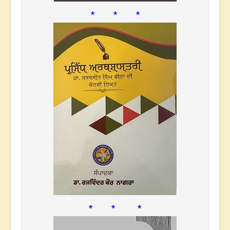
* * *
* * *