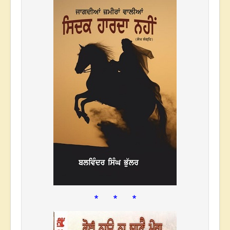
* * *