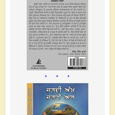
* * *