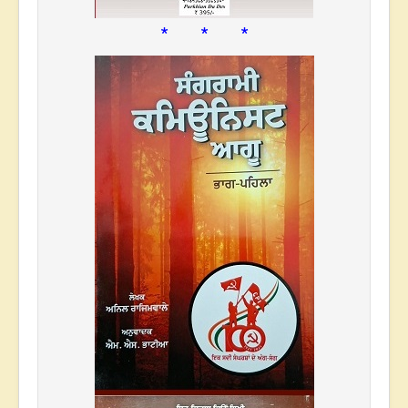
* * *