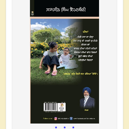
* * *