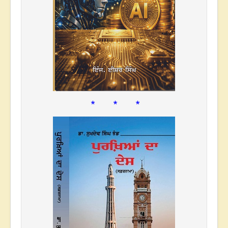
* * *