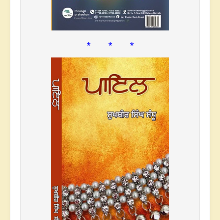
* * *