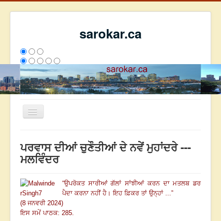
sarokar.ca
Toggle
Navigation
ਮੁੱਖ ਪੰਨਾ
ਪਰਵਾਸ ਦੀਆਂ ਚੁਣੌਤੀਆਂ ਦੇ ਨਵੇਂ ਮੁਹਾਂਦਰੇ ---
ਰਚਨਾਵਾਂ
ਮਲਵਿੰਦਰ
ਸਰੋਕਾਰ ਦੇ ਲੇਖਕ
“
ਉਪਰੋਕਤ ਸਾਰੀਆਂ ਗੱਲਾਂ ਸਾਂਝੀਆਂ ਕਰਨ ਦਾ ਮਤਲਬ ਡਰ
ਸੰਪਰਕ
ਪੈਦਾ ਕਰਨਾ ਨਹੀਂ ਹੈ
।
ਇਹ ਫ਼ਿਕਰ ਤਾਂ ਉਨ੍ਹਾਂ ...
”
We have 97 guests and no members online
(8 ਜਨਵਰੀ 2024)
ਇਸ ਹਫਤੇ
34707
ਇਸ ਮਹੀਨੇ
43498
2807273
ਇਸ ਸਮੇਂ ਪਾਠਕ: 285.