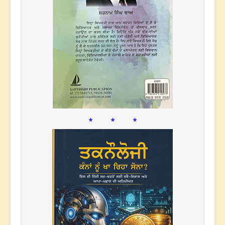
* * *