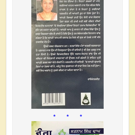
* * *