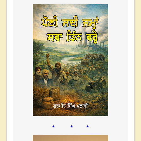
* * *