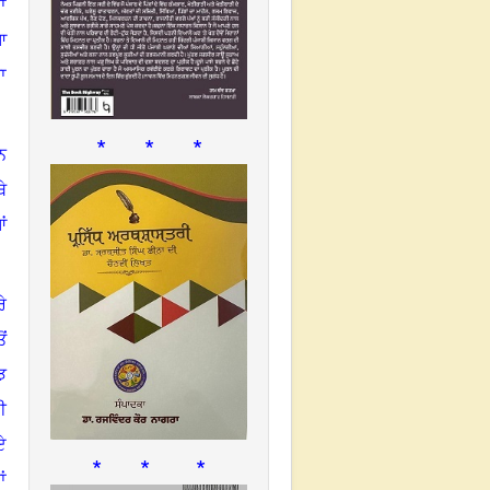
ਂ
ਆ
ਾ
* * *
ਨ
ੇ
ਂ
ੇ
ਂ
ਝ
ੀ
ਏ
* * *
ਂ