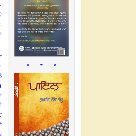
ਸ
ੋ
ੀ-
ਂ
ਾ
* * *
ਾ
ੇ
।
ੇ
ੀ
ਹ
ਂ
ਥ