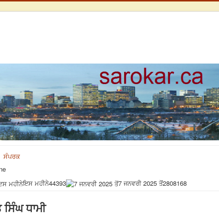
ਸੰਪਰਕ
ne
ਇਸ ਮਹੀਨੇ
44393
7 ਜਨਵਰੀ 2025 ਤੋਂ
2808168
 ਸਿੰਘ ਧਾਮੀ