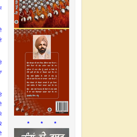
ਸ
ੀ
ੇ
ਰੇ
ਆ
ੇ
ੀ
ੇ
* * *
ੋ
ੀ