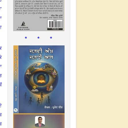
ੜ
’
ਾ
ਦ
* * *
ਿ
ੇ
ਾ
ਰ
ੋਂ
ੇ
ਬ
ਬ