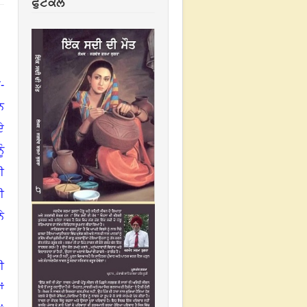
ਫੁਟਕਲ
ੇ-
ਨ
ੇ
ੰ
ੀ
ੀ
ਨੇ
ੀ
ਂ