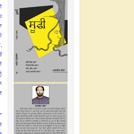
ੀ
ਧ
ਆ
ੇ
ੀ
,
ਂ
ੀ
ੂੰ
ਨ
ਣ
ਾ
ਰ
ਰ