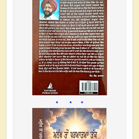
* * *