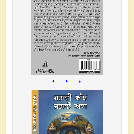
* * *