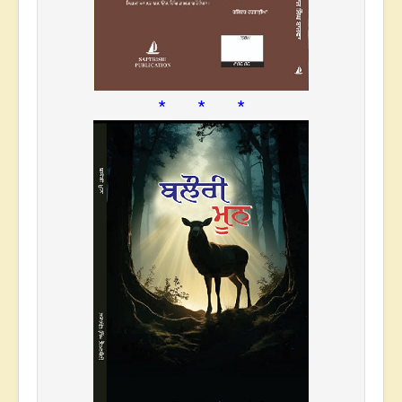
* * *