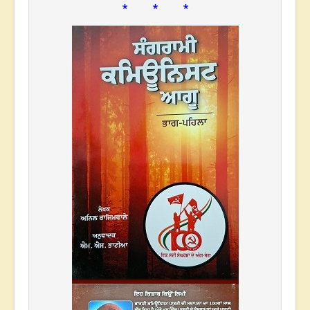
* * *