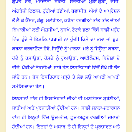
ਗੁਪਤ ਰੋਗ
,
ਮਰਦਾਨਾ ਸ਼ਕਤੀ
,
ਸ਼ਰਤੀਆ ਮੁੰਡਾ-ਕੁੜੀ
,
ਦੇਸੀ-
ਅੰਗਰੇਜ਼ੀ ਇਲਾਜ
,
ਟੁੱਟੀਆਂ ਹੱਡੀਆਂ
,
ਬਵਾਸੀਰ
,
ਅੱਖਾਂ ਦੇ ਅਪ੍ਰੇਸ਼ਨ
ਤੋਂ ਲੈ ਕੇ ਕੈਂਸਰ
,
ਡੇਂਗੂ
,
ਮਲੇਰੀਆ
,
ਕਰੋਨਾ ਵਰਗੀਆਂ ਭਾਂਤ ਭਾਂਤ ਦੀਆਂ
ਬਿਮਾਰੀਆਂ ਲਈ ਔਸ਼ਧੀਆਂ
,
ਨੁਸਖੇ
,
ਟੋਟਕੇ ਭਲਾ ਕਿੱਥੋਂ ਸਾਡੀ ਪਹੁੰਚ
ਵਿੱਚ ਹੁੰਦੇ ਜੇ ਇਸ਼ਤਿਹਾਰਬਾਜ਼ੀ ਨਾ ਹੁੰਦੀ! ਕਿਸੇ ਦਾ ਭਲਾ ਜਾਂ ਬੁਰਾ
ਕਰਨਾ ਕਰਵਾਉਣਾ ਹੋਵੇ
,
ਜਿਊਂਦੇ ਨੂੰ ਮਾਰਨਾ
,
ਮਰੇ ਨੂੰ ਜਿਊਂਦਾ ਕਰਨਾ
,
ਰੋਂਦੇ ਨੂੰ ਹਸਾਉਣਾ
,
ਹੱਸਦੇ ਨੂੰ ਰੁਆਉਣਾ
,
ਆਈਲੈਟਸ
,
ਵਿਦੇਸ਼ਾਂ ਦੇ
ਵੀਜ਼ੇ
,
ਪੱਕੀਆਂ ਨੌਕਰੀਆਂ
,
ਸਾਰੇ ਹੱਲ ਇਸ਼ਤਿਹਾਰਾਂ ਵਿੱਚੋਂ ਸੌਖੇ ਹੀ ਲੱਭ
ਜਾਂਦੇ ਹਨ
।
ਬੱਸ ਇਸ਼ਤਿਹਾਰ ਪੜ੍ਹੋ ਤੇ ਲੱਭ ਲਉ ਆਪਣੀ ਆਪਣੀ
ਸਮੱਸਿਆ ਦਾ ਹੱਲ
।
ਇਨਸਾਨਾਂ ਵਾਂਗ ਹੀ ਇਸ਼ਤਿਹਾਰਾਂ ਦੀਆਂ ਵੀ ਅਣਗਿਣਤ ਸ਼੍ਰੇਣੀਆਂ
,
ਜਾਤੀਆਂ ਅਤੇ ਪ੍ਰਜਾਤੀਆਂ ਹੁੰਦੀਆਂ ਹਨ
।
ਸਾਡੀ ਜਨਤਾ-ਜਨਾਰਧਨ
ਵਾਂਗ ਹੀ ਇਨ੍ਹਾਂ ਵਿੱਚ ਊਚ-ਨੀਚ
,
ਛੂਤ-ਅਛੂਤ ਵਰਗੀਆਂ ਜਮਾਤਾਂ
ਹੁੰਦੀਆਂ ਹਨ
।
ਇਨ੍ਹਾਂ ਦੇ ਅਧਾਰ ’ਤੇ ਹੀ ਇਨ੍ਹਾਂ ਦੇ ਪ੍ਰਚਾਰਨ ਅਤੇ