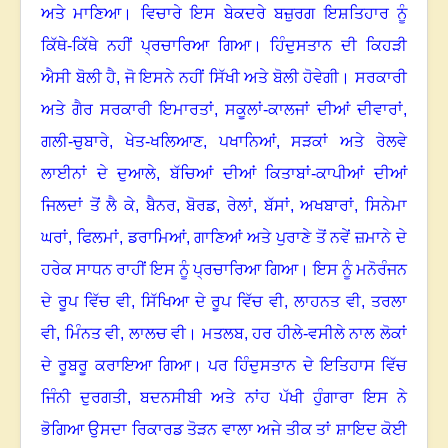
ਅਤੇ ਮਾਣਿਆ
।
ਵਿਚਾਰੇ ਇਸ ਬੇਕਦਰੇ ਬਜ਼ੁਰਗ ਇਸ਼ਤਿਹਾਰ ਨੂੰ
ਕਿੱਥੇ-ਕਿੱਥੇ ਨਹੀਂ ਪ੍ਰਚਾਰਿਆ ਗਿਆ
।
ਹਿੰਦੁਸਤਾਨ ਦੀ ਕਿਹੜੀ
ਐਸੀ ਬੋਲੀ ਹੈ, ਜੋ ਇਸਨੇ ਨਹੀਂ ਸਿੱਖੀ ਅਤੇ ਬੋਲੀ ਹੋਵੇਗੀ
।
ਸਰਕਾਰੀ
ਅਤੇ ਗੈਰ ਸਰਕਾਰੀ ਇਮਾਰਤਾਂ
,
ਸਕੂਲਾਂ-ਕਾਲਜਾਂ ਦੀਆਂ ਦੀਵਾਰਾਂ
,
ਗਲੀ-ਚੁਬਾਰੇ
,
ਖੇਤ-ਖਲਿਆਣ
,
ਪਖਾਨਿਆਂ
,
ਸੜਕਾਂ ਅਤੇ ਰੇਲਵੇ
ਲਾਈਨਾਂ ਦੇ ਦੁਆਲੇ
,
ਬੱਚਿਆਂ ਦੀਆਂ ਕਿਤਾਬਾਂ-ਕਾਪੀਆਂ ਦੀਆਂ
ਜਿਲਦਾਂ ਤੋਂ ਲੈ ਕੇ
,
ਬੈਨਰ
,
ਬੋਰਡ
,
ਰੇਲਾਂ
,
ਬੱਸਾਂ
,
ਅਖਬਾਰਾਂ
,
ਸਿਨੇਮਾ
ਘਰਾਂ
,
ਫਿਲਮਾਂ
,
ਡਰਾਮਿਆਂ
,
ਗਾਣਿਆਂ ਅਤੇ ਪੁਰਾਣੇ ਤੋਂ ਨਵੇਂ ਜ਼ਮਾਨੇ ਦੇ
ਹਰੇਕ ਸਾਧਨ ਰਾਹੀਂ ਇਸ ਨੂੰ ਪ੍ਰਚਾਰਿਆ ਗਿਆ
।
ਇਸ ਨੂੰ ਮਨੋਰੰਜਨ
ਦੇ ਰੂਪ ਵਿੱਚ ਵੀ
,
ਸਿੱਖਿਆ ਦੇ ਰੂਪ ਵਿੱਚ ਵੀ
,
ਲਾਹਨਤ ਵੀ
,
ਤਰਲਾ
ਵੀ
,
ਮਿੰਨਤ ਵੀ
,
ਲਾਲਚ ਵੀ
।
ਮਤਲਬ
,
ਹਰ ਹੀਲੇ-ਵਸੀਲੇ ਨਾਲ ਲੋਕਾਂ
ਦੇ ਰੂਬਰੂ ਕਰਾਇਆ ਗਿਆ
।
ਪਰ ਹਿੰਦੁਸਤਾਨ ਦੇ ਇਤਿਹਾਸ ਵਿੱਚ
ਜਿੰਨੀ ਦੁਰਗਤੀ
,
ਬਦਨਸੀਬੀ ਅਤੇ ਨਾਂਹ ਪੱਖੀ ਹੁੰਗਾਰਾ ਇਸ ਨੇ
ਭੋਗਿਆ ਉਸਦਾ ਰਿਕਾਰਡ ਤੋੜਨ ਵਾਲਾ ਅਜੇ ਤੀਕ ਤਾਂ ਸ਼ਾਇਦ ਕੋਈ