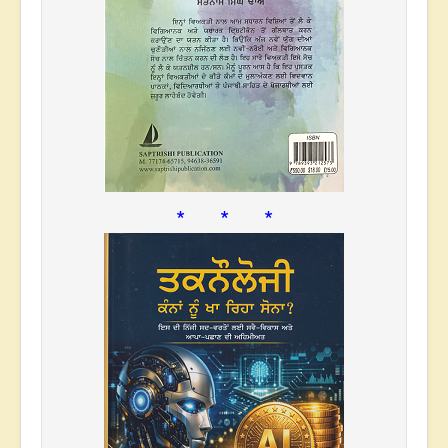
* * *