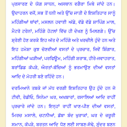
ਪ੍ਰਸਾਰਣ ਦੇ ਯੋਗ ਸਾਧਨ
,
ਅਸਥਾਨ ਵਗੈਰਾ ਮਿਥੇ ਜਾਂਦੇ ਹਨ
।
ਉਦਾਹਰਨ ਵਜੋਂ
,
ਸਭ ਤੋਂ ਧਨੀ ਅਤੇ ਉੱਚ ਜਾਤੀ ਦੇ ਇਸ਼ਤਿਹਾਰ ਸਾਨੂੰ
ਮਹਿੰਗੀਆਂ ਥਾਂਵਾਂ
,
ਮਸਲਨ ਹਵਾਈ ਅੱਡੇ
,
ਵੱਡੇ ਵੱਡੇ ਸ਼ਾਪਿੰਗ ਮਾਲ
,
ਮੈਟਰੋ ਟਰੇਨਾਂ
,
ਮਹਿੰਗੇ ਹੋਟਲਾਂ ਵਿੱਚ ਹੀ ਦੇਖਣ ਨੂੰ ਮਿਲਣਗੇ
।
ਉੱਚ
ਸ਼੍ਰੇਣੀ ਹੋਣ ਕਰਕੇ ਇਹ ਅੱਤ ਦੇ ਮਹਿੰਗੇ ਅਤੇ ਖਰਚੀਲੇ ਹੁੰਦੇ ਹਨ ਅਤੇ
ਇਹ ਹਮੇਸ਼ਾ ਕੁਝ ਚੋਣਵੀਆਂ ਵਸਤਾਂ ਦੇ ਪ੍ਰਚਾਰ
,
ਜਿਵੇਂ ਸ਼ਿੰਗਾਰ
,
ਮਹਿੰਗੀਆਂ ਘੜੀਆਂ
,
ਪਰਫਿਊਮ
,
ਮਹਿੰਗੀ ਸ਼ਰਾਬ
,
ਹੀਰੇ-ਜਵਾਹਰਾਤ
,
ਬਰਾਂਡਿਡ ਕੱਪੜੇ
,
ਔਰਤਾਂ-ਬੱਚਿਆਂ ਨੂੰ ਭਰਮਾਉਣ ਦੀਆਂ ਵਸਤਾਂ
ਆਦਿ ਦੇ ਮੋਹਰੀ ਬਣੇ ਰਹਿੰਦੇ ਹਨ
।
ਦਰਮਿਆਨੇ ਤਬਕੇ ਜਾਂ ਮੱਧ ਵਰਗੀ ਇਸ਼ਤਿਹਾਰ ਉਹ ਹੁੰਦੇ ਹਨ ਜੋ
ਟੀਵੀ
,
ਰੇਡੀਓ
,
ਸਿਨੇਮਾ ਘਰ
,
ਅਖਬਾਰਾਂ
,
ਰਸਾਲਿਆਂ ਆਦਿ ਰਾਹੀਂ
ਪ੍ਰਚਾਰੇ ਜਾਂਦੇ ਹਨ
।
ਇਨ੍ਹਾਂ ਰਾਹੀਂ ਖਾਣ-ਪੀਣ ਦੀਆਂ ਵਸਤਾਂ
,
ਮਿਰਚ ਮਸਾਲੇ
,
ਚਟਨੀਆਂ
,
ਡੱਬਾ ਬੰਦ ਖੁਰਾਕਾਂ
,
ਘਰ ਦੇ ਜ਼ਰੂਰੀ
ਸਮਾਨ
,
ਕੱਪੜੇ
,
ਬਰਤਨ ਆਦਿ ਧੋਣ ਲਈ ਸਾਬਣ-ਸੋਢੇ
,
ਸੁੰਦਰ ਬਣਨ