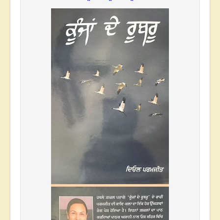
* * *