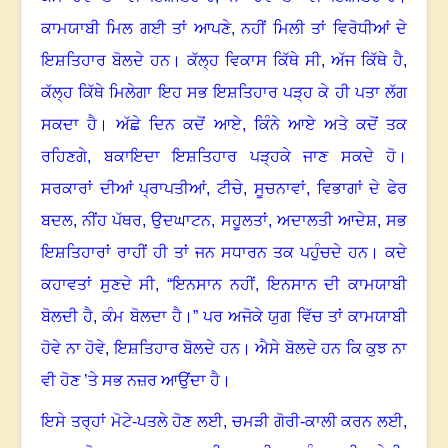
ਕਾਮਯਾਬੀ ਮਿਲ ਗਈ ਤਾਂ ਆਪਣੇ
,
ਨਹੀਂ ਮਿਲੀ ਤਾਂ ਵਿਰੋਧੀਆਂ ਦੇ
ਇਸ਼ਤਿਹਾਰ ਬੋਲਦੇ ਹਨ
।
ਕੱਲ੍ਹ ਵਿਕਾਸ ਕਿੱਥੇ ਸੀ
,
ਅੱਜ ਕਿੱਥੇ ਹੈ
,
ਕੱਲ੍ਹ ਕਿੱਥੇ ਮਿਲੇਗਾ ਇਹ ਸਭ ਇਸ਼ਤਿਹਾਰ ਪੜ੍ਹ ਕੇ ਹੀ ਪਤਾ ਲੱਗ
ਸਕਦਾ ਹੈ
।
ਅੱਛੇ ਦਿਨ ਕਦੋਂ ਆਏ
,
ਕਿੰਨੇ ਆਏ ਅਤੇ ਕਦੋਂ ਤਕ
ਰਹਿਣਗੇ
,
ਬਕਾਇਦਾ ਇਸ਼ਤਿਹਾਰ ਪੜ੍ਹਕੇ ਜਾਣ ਸਕਦੇ ਹੋ
।
ਸਰਕਾਰਾਂ ਦੀਆਂ ਪ੍ਰਾਪਤੀਆਂ
,
ਟੀਚੇ
,
ਸੂਚਨਾਵਾਂ
,
ਵਿਭਾਗਾਂ ਦੇ ਫੇਰ
ਬਦਲ
,
ਨੀਂਹ ਪੱਥਰ
,
ਉਦਘਾਟਨ
,
ਸਹੂਲਤਾਂ
,
ਅਦਾਲਤੀ ਆਦੇਸ਼
,
ਸਭ
ਇਸ਼ਤਿਹਾਰਾਂ ਰਾਹੀਂ ਹੀ ਤਾਂ ਜਨ ਸਧਾਰਨ ਤਕ ਪਹੁੰਚਦੇ ਹਨ
।
ਕਦੇ
ਕਹਾਵਤਾਂ ਸੁਣਦੇ ਸੀ
, “
ਇਨਸਾਨ ਨਹੀਂ, ਇਨਸਾਨ ਦੀ ਕਾਮਯਾਬੀ
ਬੋਲਦੀ ਹੈ
,
ਕੰਮ ਬੋਲਦਾ ਹੈ
।”
ਪਰ ਅਜੋਕੇ ਯੁਗ ਵਿੱਚ ਤਾਂ ਕਾਮਯਾਬੀ
ਹੋਵੇ ਨਾ ਹੋਵੇ
,
ਇਸ਼ਤਿਹਾਰ ਬੋਲਦੇ ਹਨ
।
ਐਸੇ ਬੋਲਦੇ ਹਨ ਕਿ ਕੁਝ ਨਾ
ਵੀ ਹੋਣ ’ਤੇ ਸਭ ਨਜ਼ਰ ਆਉਂਦਾ ਹੈ
।
ਇਸੇ ਤਰ੍ਹਾਂ ਮੋਟੇ-ਪਤਲੇ ਹੋਣ ਲਈ
,
ਚਮੜੀ ਗੋਰੀ-ਕਾਲੀ ਕਰਨ ਲਈ
,