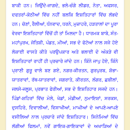
ਬਾਕੀ ਹਨ
।
ਜਿਉਂਦੇ-ਜਾਗਦੇ
,
ਭਲੇ-ਚੰਗੇ ਲੀਡਰ
,
ਨੇਤਾ
,
ਅਫਸਰ
,
ਦਫਤਰਾਂ-ਕੋਠੀਆਂ ਵਿੱਚ ਨਹੀਂ ਬਲਕਿ ਇਸ਼ਤਿਹਾਰਾਂ ਵਿੱਚ ਲੱਭਦੇ
ਹਨ
।
ਚੋਣਾਂ
,
ਰੈਲੀਆਂ
,
ਧੰਨਵਾਦ
,
ਧਰਨੇ
,
ਮੁਜ਼ਾਹਰੇ
,
ਹੜਤਾਲਾਂ ਦਾ ਪੂਰਾ
ਵੇਰਵਾ ਇਸ਼ਤਿਹਾਰਾਂ ਵਿੱਚੋਂ ਹੀ ਤਾਂ ਮਿਲਦਾ ਹੈ
।
ਧਾਰਮਕ ਬਾਬੇ
,
ਸੰਤ-
ਮਹਾਂਪੁਰਖ
,
ਜੋਤਿਸ਼ੀ
,
ਪੰਡਤ
,
ਮੀਆਂ
,
ਸਭ ਦੇ ਫੋਟੋਆਂ ਨਾਲ ਸਜੇ ਹੋਏ
ਲੋਕਾਈ ਵਾਸਤੇ ਕੀਤੇ ਪਰਉਪਕਾਰ ਅਤੇ ਭਲਾਈ ਦੇ ਅੰਕੜੇ ਵੀ
ਇਸ਼ਤਿਹਾਰਾਂ ਰਾਹੀਂ ਹੀ ਪ੍ਰਚਾਰੇ ਜਾਂਦੇ ਹਨ
।
ਕਿੰਨੇ ਜਾਪੁ ਹੋਏ
,
ਕਿੰਨੇ
ਪ੍ਰਾਣੀ ਗੁਰੂ ਵਾਲੇ ਬਣ ਗਏ
,
ਨਗਰ-ਕੀਰਤਨ
,
ਗੁਰਪੁਰਬ
,
ਸ਼ੋਭਾ-
ਯਾਤਰਾਵਾਂ
,
ਰੱਥ-ਯਾਤਰਾਵਾਂ
,
ਜਗਰਾਤੇ
,
ਕੀਰਤਨ
,
ਲੰਗਰ
,
ਛਬੀਲਾਂ
,
ਜਲਸੇ-ਜਲੂਸ
,
ਪ੍ਰਭਾਤ ਫੇਰੀਆਂ, ਸਭ ਦੇ ਇਸ਼ਤਿਹਾਰ ਸਜਦੇ ਹਨ
।
ਪਿੰਡਾਂ-ਸ਼ਹਿਰਾਂ ਵਿੱਚ ਮੇਲੇ
,
ਖੇਡਾਂ
,
ਮੰਡੀਆਂ
,
ਨੁਮਾਇਸ਼ਾਂ
,
ਸਰਕਸ
,
ਦੁਸਹਿਰੇ
,
ਦਿਵਾਲੀਆਂ
,
ਵਿਸਾਖੀਆਂ
,
ਮਾਘੀਆਂ ਦੇ ਆਪਣੇ-ਆਪਣੇ
ਵਸੀਲਿਆਂ ਨਾਲ ਪ੍ਰਚਾਰੇ ਜਾਂਦੇ ਇਸ਼ਤਿਹਾਰ
।
ਸਿਨੇਮਿਆਂ ਵਿੱਚ
ਲੱਗੀਆਂ ਫਿਲਮਾਂ
,
ਨਵੇਂ ਗਾਇਕ-ਗਾਇਕਾਵਾਂ ਦੇ ਅਖਾੜਿਆਂ ਦੇ