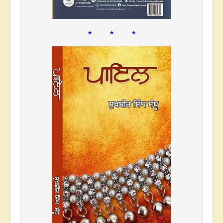
* * *