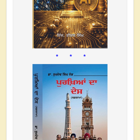
* * *