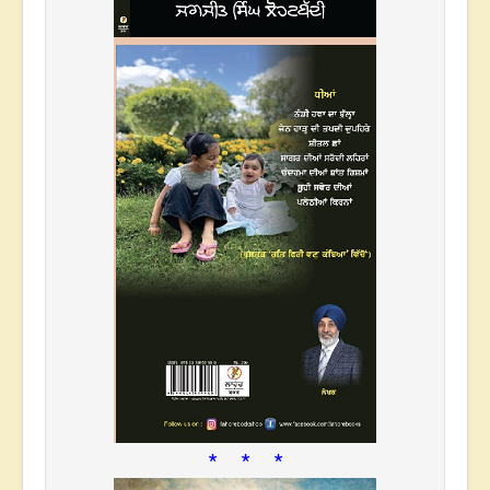
* * *