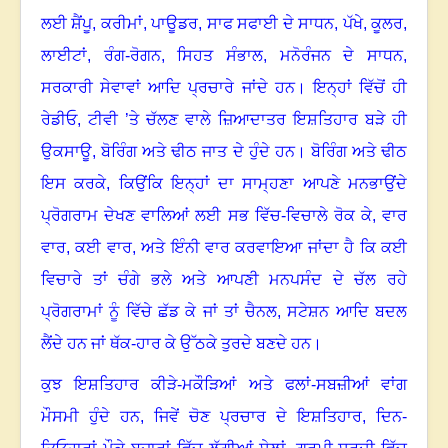
ਲਈ ਸ਼ੈਂਪੂ
,
ਕਰੀਮਾਂ
,
ਪਾਊਡਰ
,
ਸਾਫ ਸਫਾਈ ਦੇ ਸਾਧਨ
,
ਪੱਖੇ
,
ਕੂਲਰ
,
ਲਾਈਟਾਂ
,
ਰੰਗ-ਰੋਗਨ
,
ਸਿਹਤ ਸੰਭਾਲ
,
ਮਨੋਰੰਜਨ ਦੇ ਸਾਧਨ
,
ਸਰਕਾਰੀ ਸੇਵਾਵਾਂ ਆਦਿ ਪ੍ਰਚਾਰੇ ਜਾਂਦੇ ਹਨ
।
ਇਨ੍ਹਾਂ ਵਿੱਚੋਂ ਹੀ
ਰੇਡੀਓ
,
ਟੀਵੀ ’ਤੇ ਚੱਲਣ ਵਾਲੇ ਜ਼ਿਆਦਾਤਰ ਇਸ਼ਤਿਹਾਰ ਬੜੇ ਹੀ
ਉਕਸਾਊ
,
ਬੋਰਿੰਗ ਅਤੇ ਢੀਠ ਜਾਤ ਦੇ ਹੁੰਦੇ ਹਨ
।
ਬੋਰਿੰਗ ਅਤੇ ਢੀਠ
ਇਸ ਕਰਕੇ, ਕਿਉਂਕਿ ਇਨ੍ਹਾਂ ਦਾ ਸਾਮ੍ਹਣਾ ਆਪਣੇ ਮਨਭਾਉਂਦੇ
ਪ੍ਰੋਗਰਾਮ ਦੇਖਣ ਵਾਲਿਆਂ ਲਈ ਸਭ ਵਿੱਚ-ਵਿਚਾਲੇ ਰੋਕ ਕੇ
,
ਵਾਰ
ਵਾਰ
,
ਕਈ ਵਾਰ
,
ਅਤੇ ਇੰਨੀ ਵਾਰ ਕਰਵਾਇਆ ਜਾਂਦਾ ਹੈ ਕਿ ਕਈ
ਵਿਚਾਰੇ ਤਾਂ ਚੰਗੇ ਭਲੇ ਅਤੇ ਆਪਣੀ ਮਨਪਸੰਦ ਦੇ ਚੱਲ ਰਹੇ
ਪ੍ਰੋਗਰਾਮਾਂ ਨੂੰ ਵਿੱਚੇ ਛੱਡ ਕੇ ਜਾਂ ਤਾਂ ਚੈਨਲ
,
ਸਟੇਸ਼ਨ ਆਦਿ ਬਦਲ
ਲੈਂਦੇ ਹਨ ਜਾਂ ਥੱਕ-ਹਾਰ ਕੇ ਉੱਠਕੇ ਤੁਰਦੇ ਬਣਦੇ ਹਨ
।
ਕੁਝ ਇਸ਼ਤਿਹਾਰ ਕੀੜੇ-ਮਕੌੜਿਆਂ ਅਤੇ ਫਲਾਂ-ਸਬਜ਼ੀਆਂ ਵਾਂਗ
ਮੌਸਮੀ ਹੁੰਦੇ ਹਨ, ਜਿਵੇਂ ਚੋਣ ਪ੍ਰਚਾਰ ਦੇ ਇਸ਼ਤਿਹਾਰ
,
ਦਿਨ-