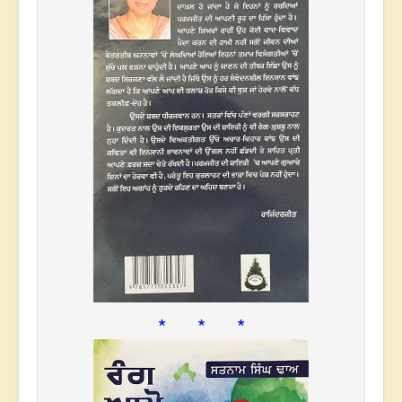
* * *