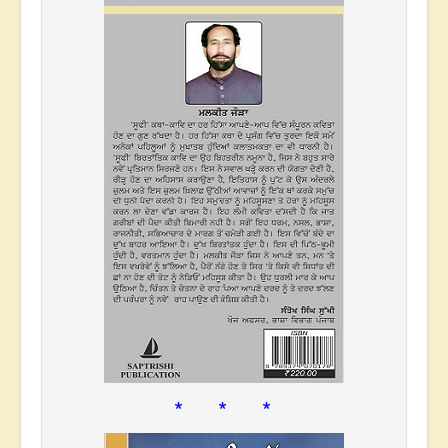
* * *