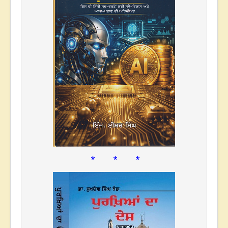
* * *