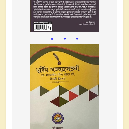
* * *