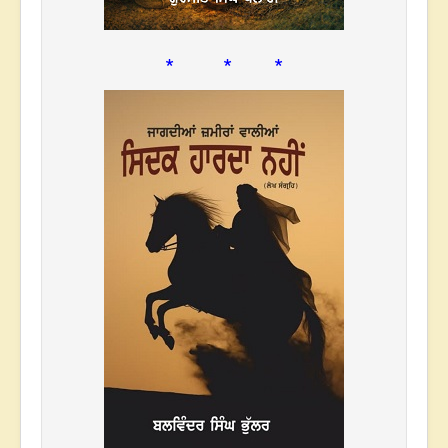
* * *