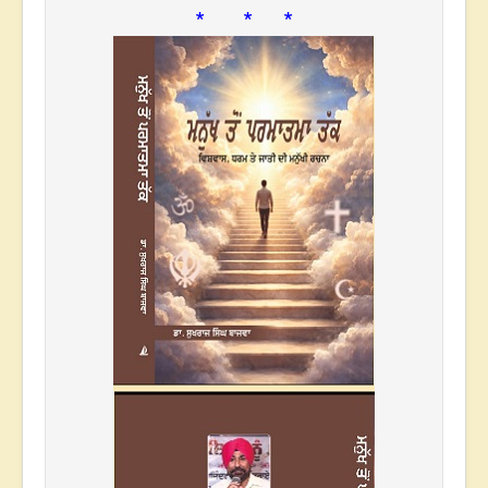
* * *