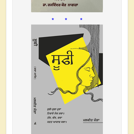
* * *