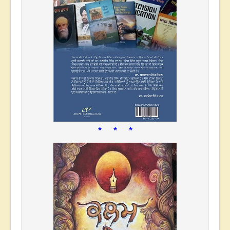
* * *