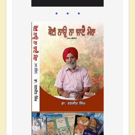
* * *