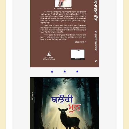
* * *