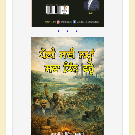
* * *