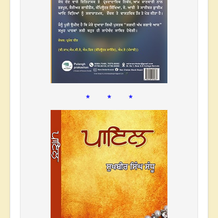
* * *