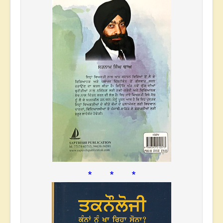
* * *