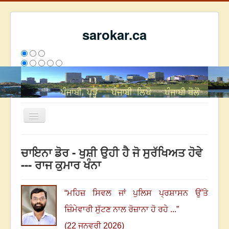
sarokar.ca
Toggle
Navigation
ਮੁੱਖ ਪੰਨਾ
ਚਾਇਨਾ ਡੋਰ - ਖੁਸ਼ੀ ਉਹੀ ਹੈ ਜੋ ਸੁਰੱਖਿਅਤ ਹੋਵੇ
ਰਚਨਾਵਾਂ
--- ਰਾਜ ਕੁਮਾਰ ਖੰਨਾ
ਸਰੋਕਾਰ ਦੇ ਲੇਖਕ
ਸੰਪਰਕ
“
ਮਹਿਜ਼ ਸਿਵਲ ਜਾਂ ਪੁਲਿਸ ਪ੍ਰਸ਼ਾਸਨ ਉੱਤੇ
We have 125 guests and no members online
ਜ਼ਿੰਮੇਵਾਰੀ ਸੁੱਟਣ ਨਾਲ ਰੋਜ਼ਾਨਾ ਹੋ ਰਹੇ ...
”
ਇਸ ਹਫਤੇ
36236
ਇਸ ਮਹੀਨੇ
45027
2808802
(22 ਜਨਵਰੀ 2026)