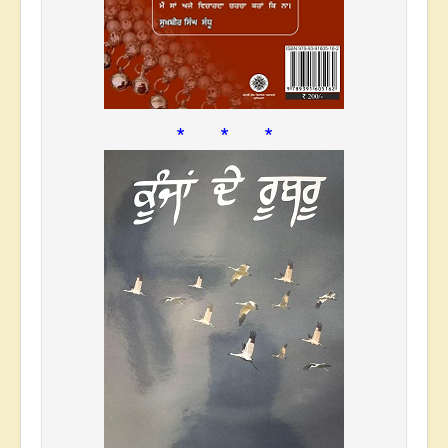
* * *