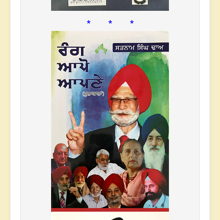
* * *