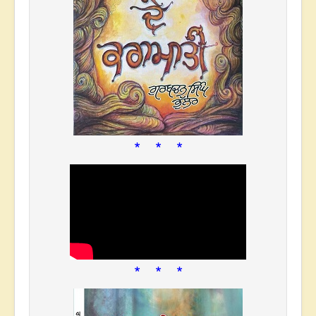
* * *
* * *