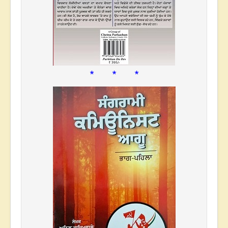
* * *