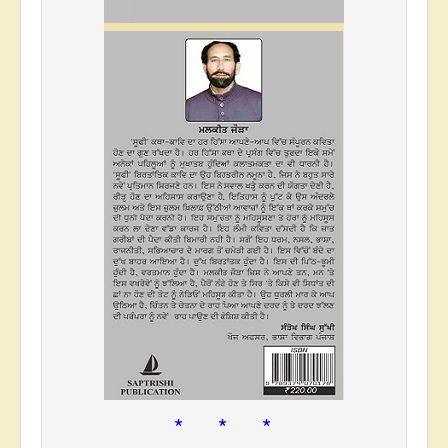
* * *