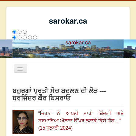
sarokar.ca
Toggle
Navigation
ਮੁੱਖ ਪੰਨਾ
ਬਜ਼ੁਰਗਾਂ ਪ੍ਰਤੀ ਸੋਚ ਬਦਲਣ ਦੀ ਲੋੜ ---
ਰਚਨਾਵਾਂ
ਬਰਜਿੰਦਰ ਕੌਰ ਬਿਸਰਾਓ
ਸਰੋਕਾਰ ਦੇ ਲੇਖਕ
“
ਜਿਹਨਾਂ ਨੇ ਆਪਣੀ ਸਾਰੀ ਜ਼ਿੰਦਗੀ ਅਤੇ
ਸੰਪਰਕ
ਸਰਮਾਇਆ ਔਲਾਦ ਉੱਪਰ ਲੁਟਾਕੇ ਕਿਸੇ ਯੋਗ ...
”
We have 137 guests and no members online
(15 ਜੁਲਾਈ 2024)
ਇਸ ਹਫਤੇ
23549
ਇਸ ਮਹੀਨੇ
32340
2796115