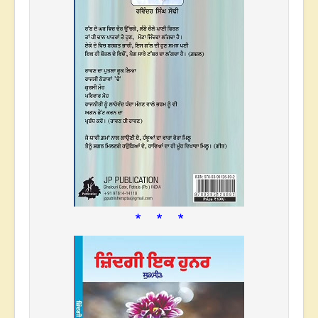
* * *