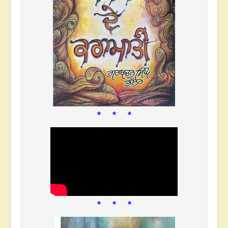
* * *
* * *