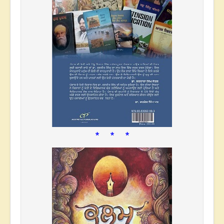
* * *