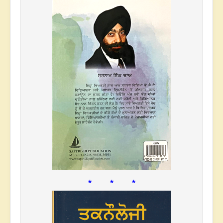
* * *