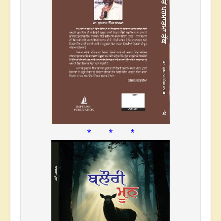
* * *