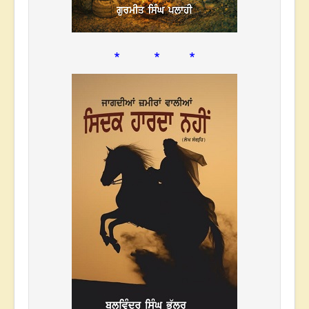
* * *