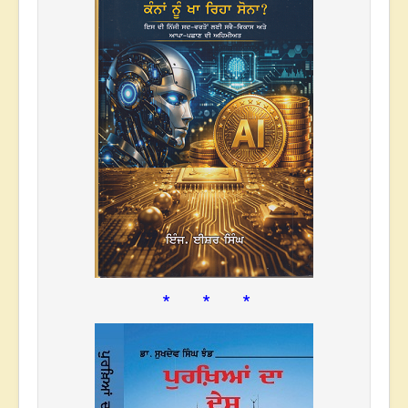
* * *