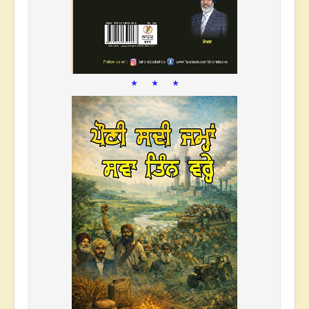
* * *