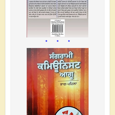
* * *