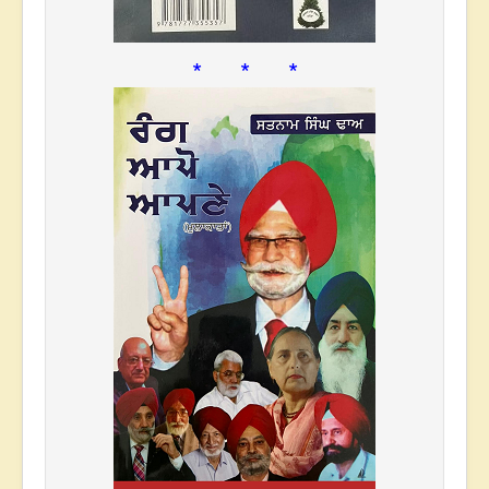
* * *