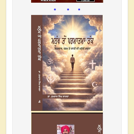
* * *