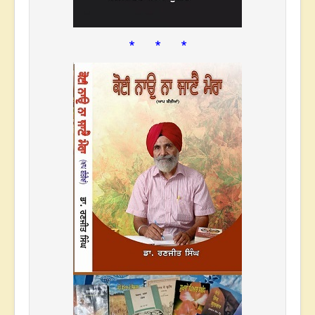
* * *