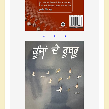
* * *