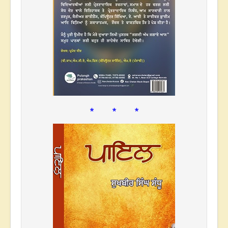
* * *