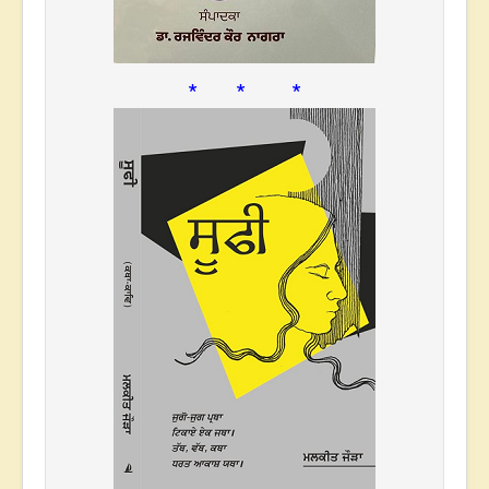
* * *