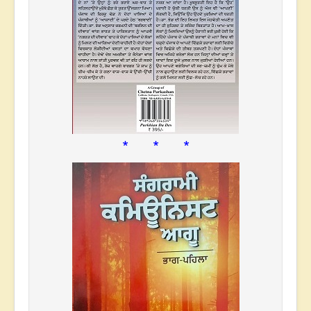
* * *