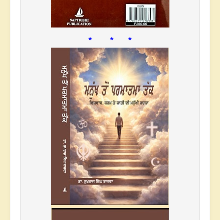
* * *