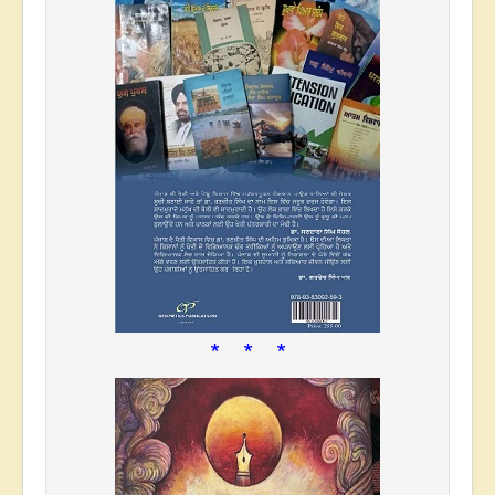
* * *