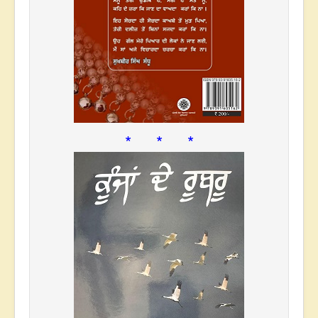
* * *