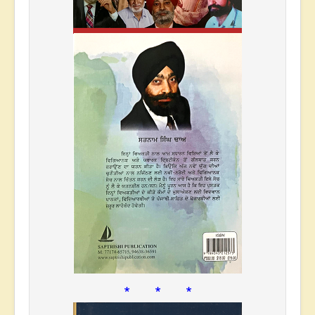
* * *