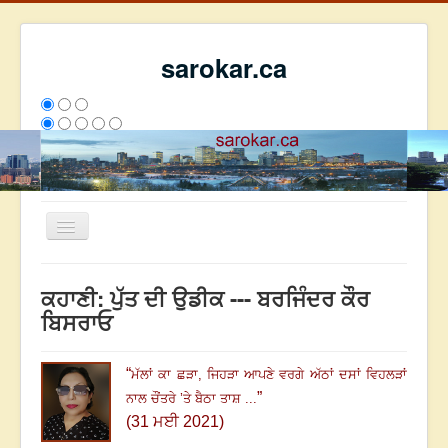
sarokar.ca
Toggle
Navigation
ਮੁੱਖ ਪੰਨਾ
ਕਹਾਣੀ: ਪੁੱਤ ਦੀ ਉਡੀਕ --- ਬਰਜਿੰਦਰ ਕੌਰ
ਰਚਨਾਵਾਂ
ਬਿਸਰਾਓ
ਸਰੋਕਾਰ ਦੇ ਲੇਖਕ
“
ਮੱਲਾਂ ਕਾ ਛੜਾ, ਜਿਹੜਾ ਆਪਣੇ ਵਰਗੇ ਅੱਠਾਂ ਦਸਾਂ ਵਿਹਲੜਾਂ
ਸੰਪਰਕ
”
ਨਾਲ ਚੌਂਤਰੇ ’ਤੇ ਬੈਠਾ ਤਾਸ਼
...
We have 173 guests and no members online
(31 ਮਈ 2021)
ਇਸ ਹਫਤੇ
36734
ਇਸ ਮਹੀਨੇ
45525
2809300