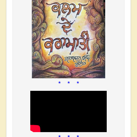
* * *