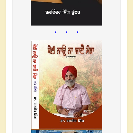
* * *