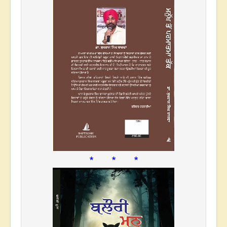
* * *