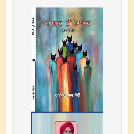
* * *