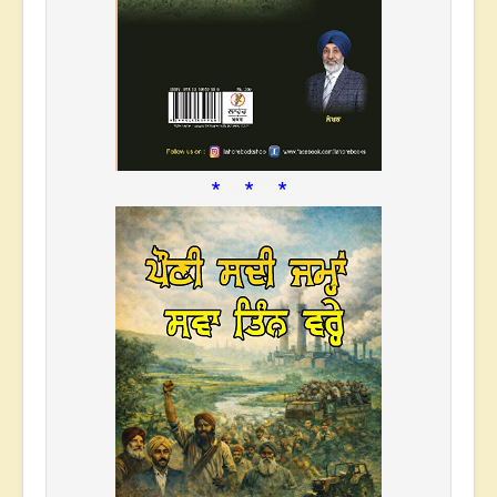
* * *