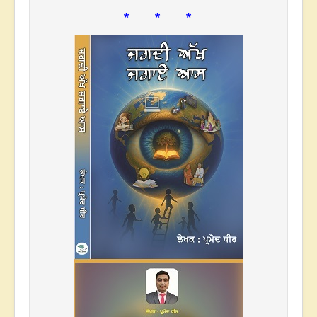
* * *