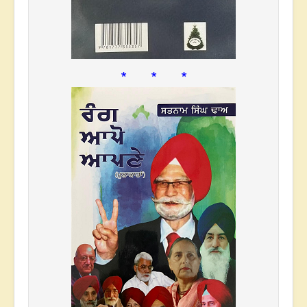
* * *