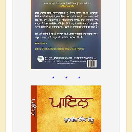
* * *