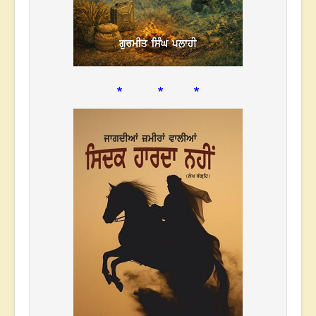
* * *