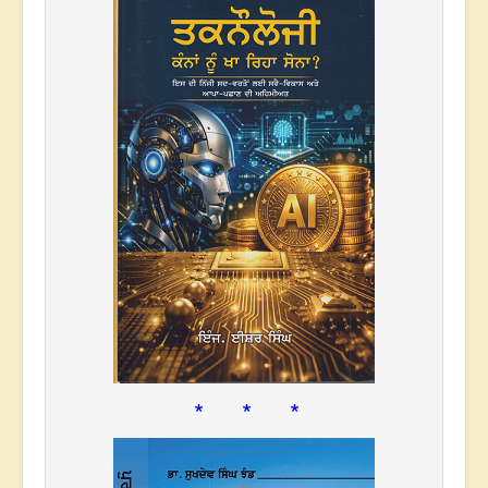
* * *