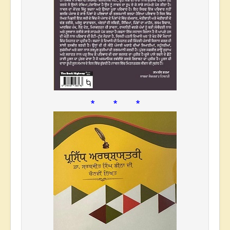
* * *