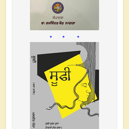
* * *