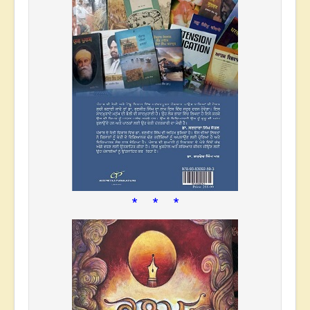
* * *