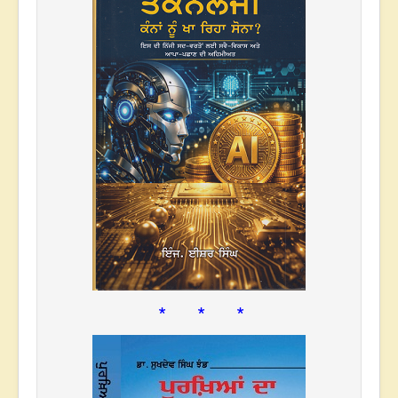
* * *