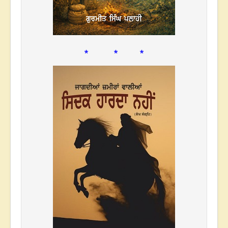
* * *