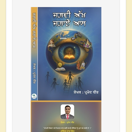
* * *