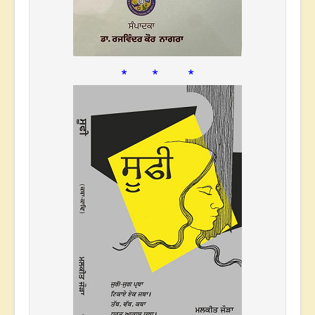
* * *