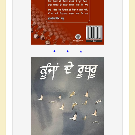
* * *