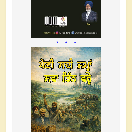
* * *