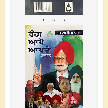
* * *