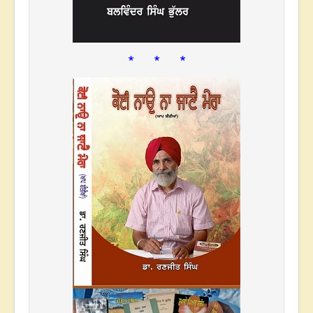
* * *