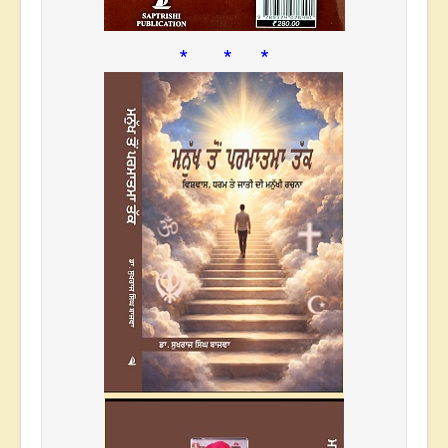
* * *