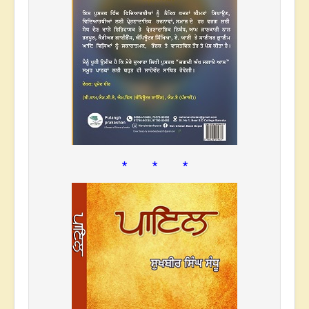
* * *