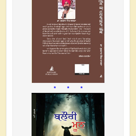
* * *