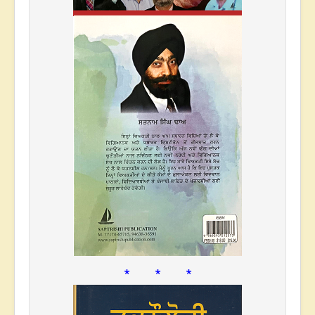
* * *