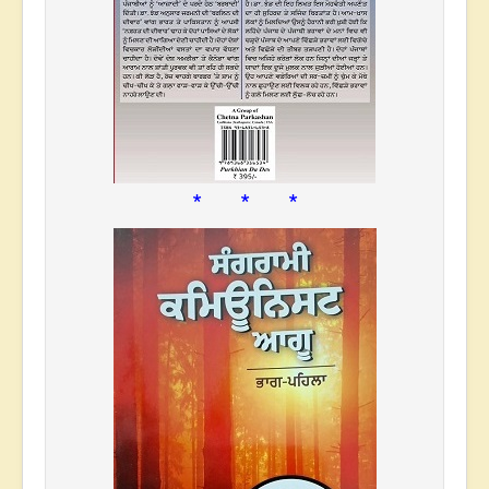
* * *