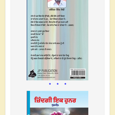
* * *