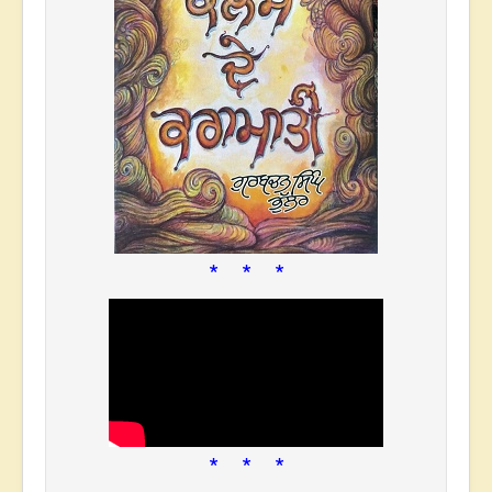
* * *
* * *