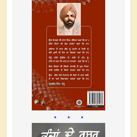
* * *