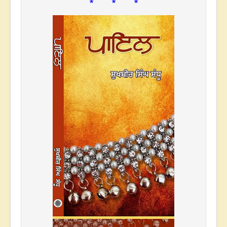
* * *