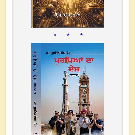
* * *