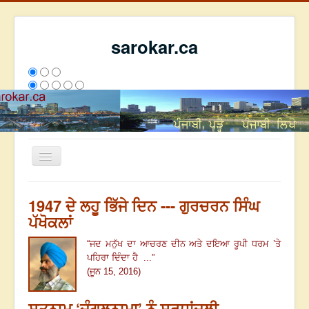
sarokar.ca
Toggle
Navigation
ਮੁੱਖ ਪੰਨਾ
1947 ਦੇ ਲਹੂ ਭਿੱਜੇ ਦਿਨ --- ਗੁਰਚਰਨ ਸਿੰਘ
ਰਚਨਾਵਾਂ
ਪੱਖੋਕਲਾਂ
ਸਰੋਕਾਰ ਦੇ ਲੇਖਕ
“
ਜਦ ਮਨੁੱਖ ਦਾ ਆਚਰਣ ਦੀਨ ਅਤੇ ਦਇਆ ਰੂਪੀ ਧਰਮ ’ਤੇ
ਪਹਿਰਾ ਦਿੰਦਾ ਹੈ ...
”
ਸੰਪਰਕ
(ਜੂਨ 15, 2016)
We have 233 guests and no members online
ਇਸ ਹਫਤੇ
29078
ਇਸ ਮਹੀਨੇ
37869
2801644
ਸਤਨਾਮ ‘ਜੰਗਲਨਾਮਾ’ ਨੂੰ ਸ਼ਰਧਾਂਜਲੀ ---