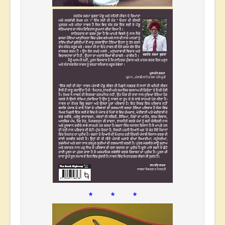
* * *