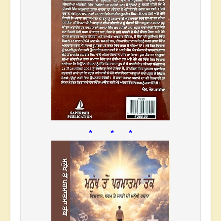
* * *