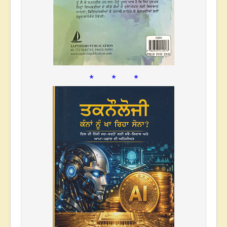
* * *