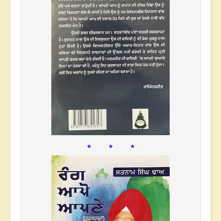
* * *