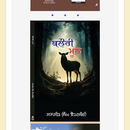
* * *