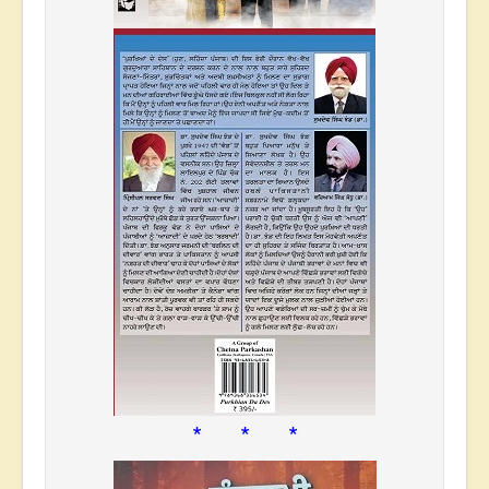
* * *