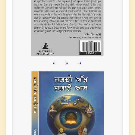
* * *