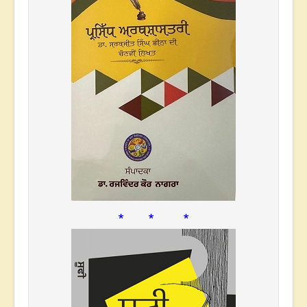
* * *