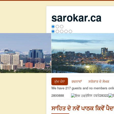
sarokar.ca
ਮੁੱਖ ਪੰਨਾ
ਰਚਨਾਵਾਂ
ਸਰੋਕਾਰ ਦੇ ਲੇਖਕ
We have 217 guests and no members onli
ਇਸ ਹਫਤੇ
28322
2800888
ਸਾਹਿਤ ਦੇ ਨਵੇਂ ਪਾਠਕ ਕਿਵੇਂ ਪੈ