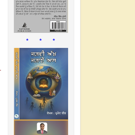
* * *
”