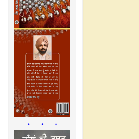
* * *