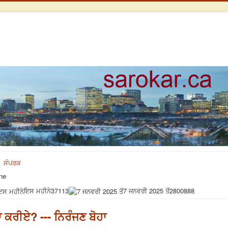
ਸੰਪਰਕ
ne
ਇਸ ਮਹੀਨੇ
37113
7 ਜਨਵਰੀ 2025 ਤੋਂ
2800888
ਦਾ ਕਰੀਏ? --- ਨਿਰੰਜਣ ਬੋਹਾ