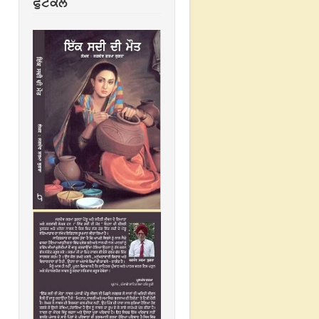
ਫੁਟਕਲ