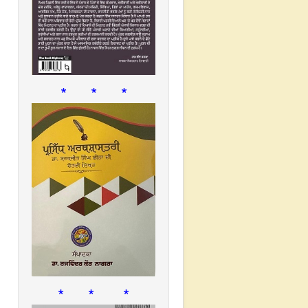
* * *
* * *