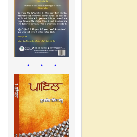
* * *