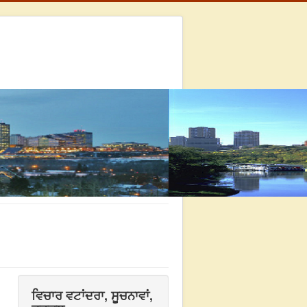
ਵਿਚਾਰ ਵਟਾਂਦਰਾ, ਸੂਚਨਾਵਾਂ,