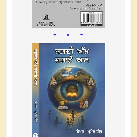
* * *