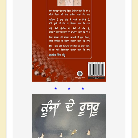
* * *