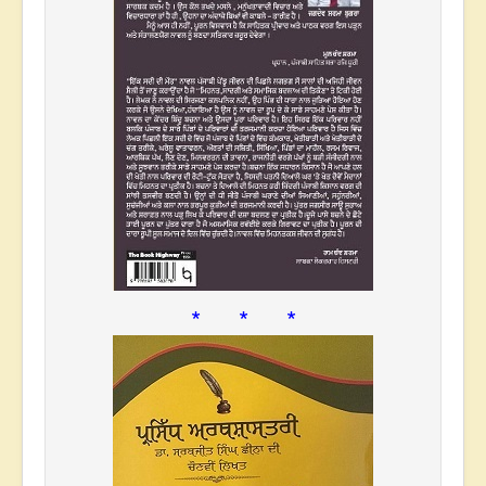
* * *