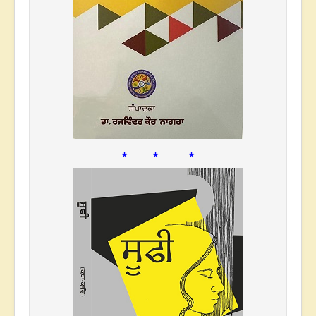
* * *