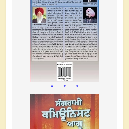
* * *