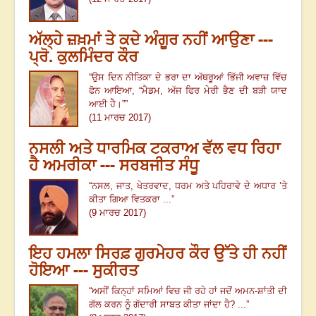
ਅੱਲ੍ਹੇ ਜ਼ਖ਼ਮਾਂ ਤੇ ਕਦੇ ਅੰਗੂਰ ਨਹੀਂ ਆਉਣਾ ---
ਪ੍ਰੋ. ਕੁਲਮਿੰਦਰ ਕੌਰ
“
ਉਸ ਦਿਨ ਨੀਤਿਕਾ ਦੇ ਭਰਾ ਦਾ ਅੱਥਰੂਆਂ ਭਿੱਜੀ ਅਵਾਜ਼ ਵਿੱਚ
ਫੋਨ ਆਇਆ
, “
ਮੈਡਮ
,
ਅੱਜ ਫਿਰ ਮੇਰੀ ਭੈਣ ਦੀ ਬੜੀ ਯਾਦ
ਆਈ ਹੈ।””
(11 ਮਾਰਚ 2017)
ਨਸਲੀ ਅਤੇ ਧਾਰਮਿਕ ਟਕਰਾਅ ਵੱਲ ਵਧ ਰਿਹਾ
ਹੈ ਅਮਰੀਕਾ --- ਸਰਬਜੀਤ ਸੰਧੂ
“
ਨਸਲ
,
ਜਾਤ
,
ਖੇਤਰਵਾਦ
,
ਧਰਮ ਅਤੇ ਪਹਿਰਾਵੇ ਦੇ ਅਧਾਰ ’ਤੇ
ਕੀਤਾ ਗਿਆ ਵਿਤਕਰਾ ...
”
(9 ਮਾਰਚ 2017)
ਇਹ ਹਮਲਾ ਸਿਰਫ਼ ਗੁਰਮੇਹਰ ਕੌਰ ਉੱਤੇ ਹੀ ਨਹੀਂ
ਹੋਇਆ --- ਸੁਕੀਰਤ
“
ਅਸੀਂ ਕਿਨ੍ਹਾਂ ਸਮਿਆਂ ਵਿਚ ਜੀ ਰਹੇ ਹਾਂ ਜਦੋਂ ਅਮਨ-ਸ਼ਾਂਤੀ ਦੀ
ਗੱਲ ਕਰਨ ਨੂੰ ਗੱਦਾਰੀ ਸਾਬਤ ਕੀਤਾ ਜਾਂਦਾ ਹੈ
? ...”