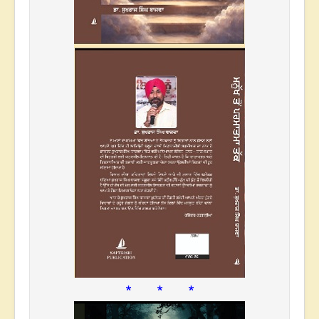
* * *