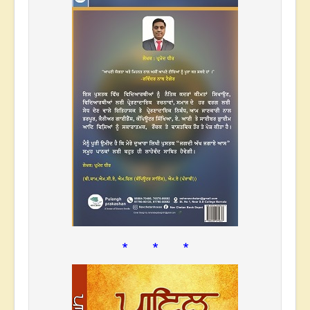
* * *