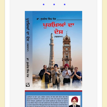
* * *