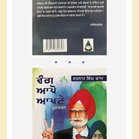
* * *