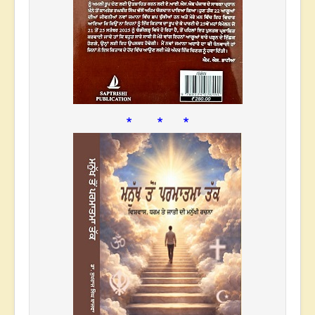
* * *