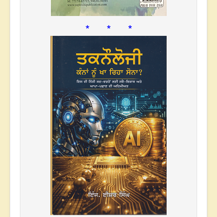
* * *