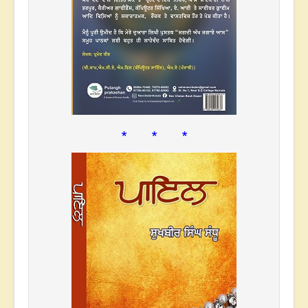
* * *