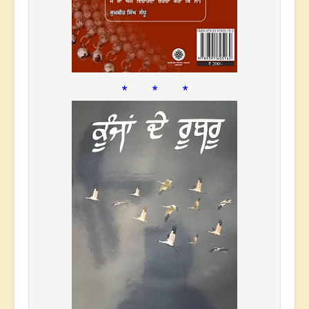
* * *