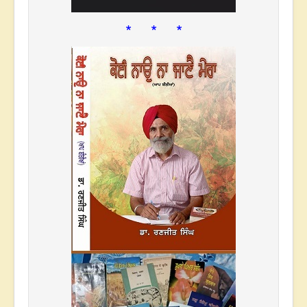
* * *