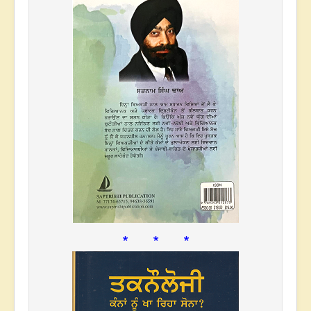
* * *