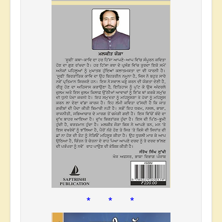
* * *