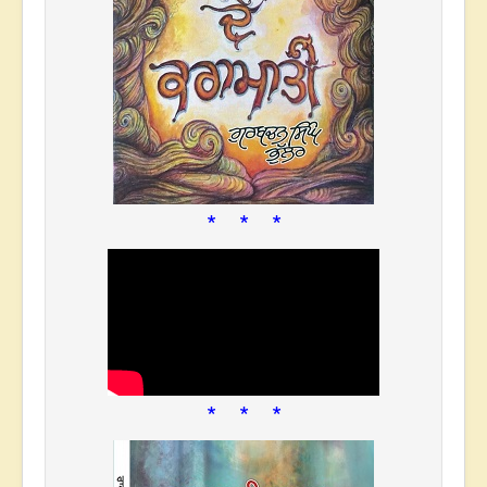
* * *
* * *