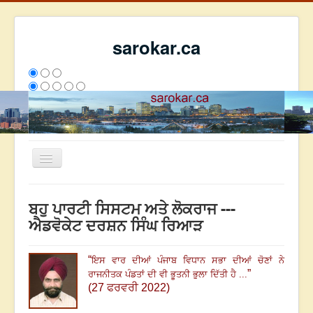
sarokar.ca
Toggle
Navigation
ਮੁੱਖ ਪੰਨਾ
ਬਹੁ ਪਾਰਟੀ ਸਿਸਟਮ ਅਤੇ ਲੋਕਰਾਜ ---
ਰਚਨਾਵਾਂ
ਐਡਵੋਕੇਟ ਦਰਸ਼ਨ ਸਿੰਘ ਰਿਆੜ
ਸਰੋਕਾਰ ਦੇ ਲੇਖਕ
“
ਇਸ ਵਾਰ ਦੀਆਂ ਪੰਜਾਬ ਵਿਧਾਨ ਸਭਾ ਦੀਆਂ ਚੋਣਾਂ ਨੇ
ਸੰਪਰਕ
”
ਰਾਜਨੀਤਕ ਪੰਡਤਾਂ ਦੀ ਵੀ ਭੂਤਨੀ ਭੁਲਾ ਦਿੱਤੀ ਹੈ ...
We have 225 guests and no members online
(27 ਫਰਵਰੀ 2022)
ਇਸ ਹਫਤੇ
35823
ਇਸ ਮਹੀਨੇ
44614
2808389