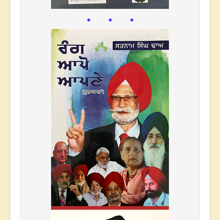
* * *