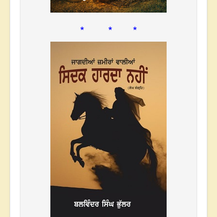
* * *