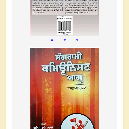
* * *