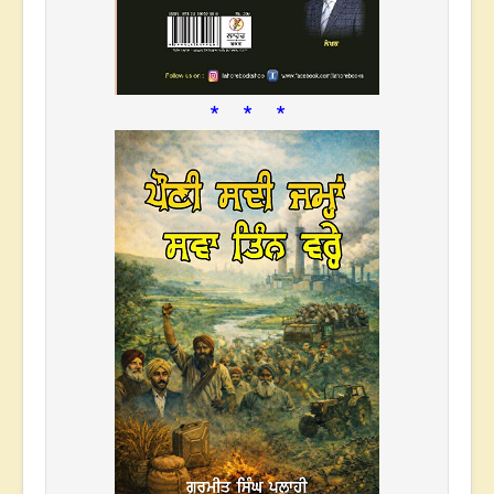
* * *