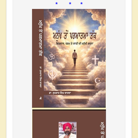
* * *