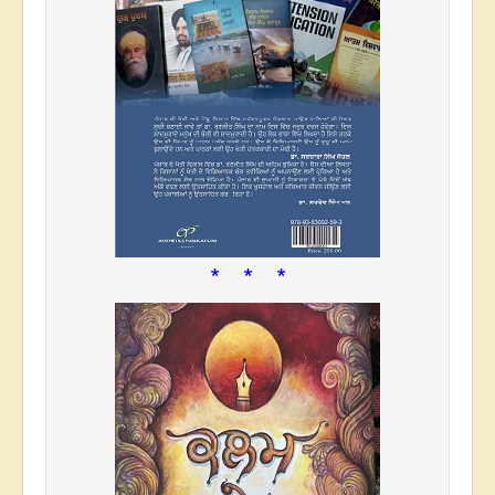
* * *