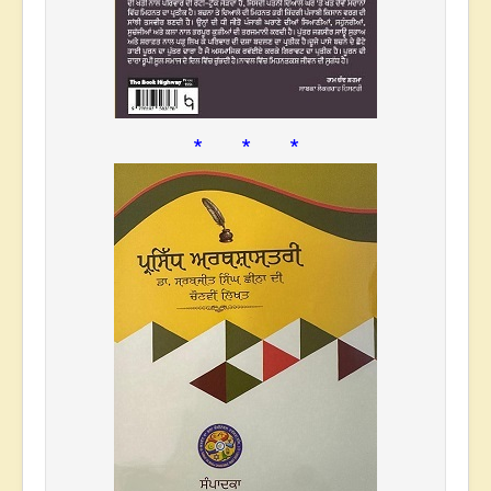
* * *