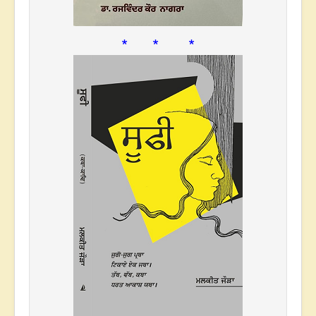
* * *