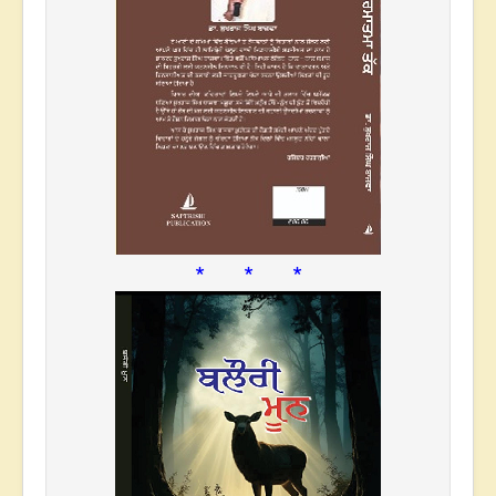
* * *