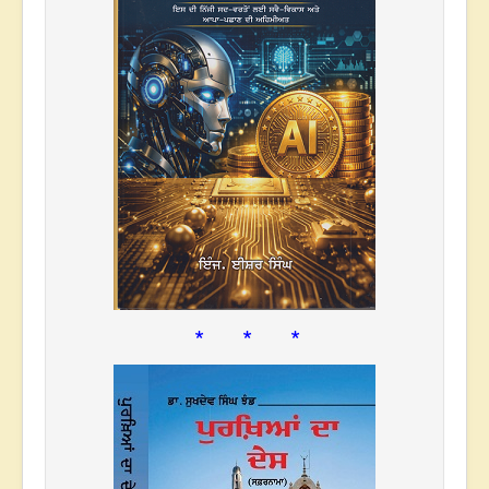
* * *