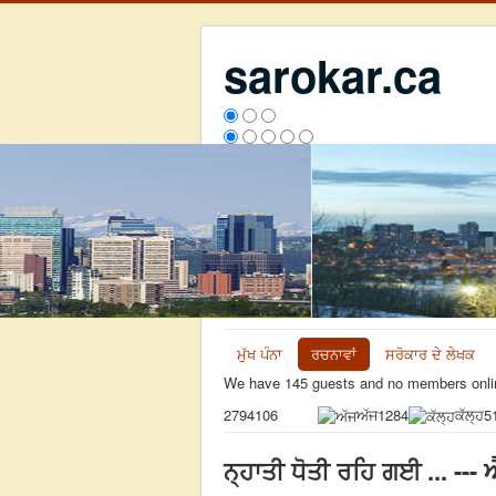
sarokar.ca
ਮੁੱਖ ਪੰਨਾ
ਰਚਨਾਵਾਂ
ਸਰੋਕਾਰ ਦੇ ਲੇਖਕ
We have 145 guests and no members onli
ਅੱਜ
1284
ਕੱਲ੍ਹ
5
2794106
ਨ੍ਹਾਤੀ ਧੋਤੀ ਰਹਿ ਗਈ ... -