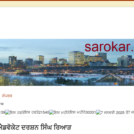
ਸੰਪਰਕ
ne
139
ਇਸ ਹਫਤੇ
21540
ਇਸ ਮਹੀਨੇ
30331
7 ਜ
-- ਐਡਵੋਕੇਟ ਦਰਸ਼ਨ ਸਿੰਘ ਰਿਆੜ