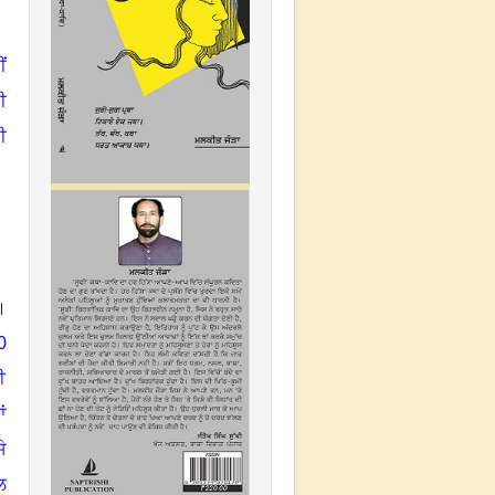
ਂ
ੀ
ੀ
।
0
ੀ
ਂ
ੇ
ਲ