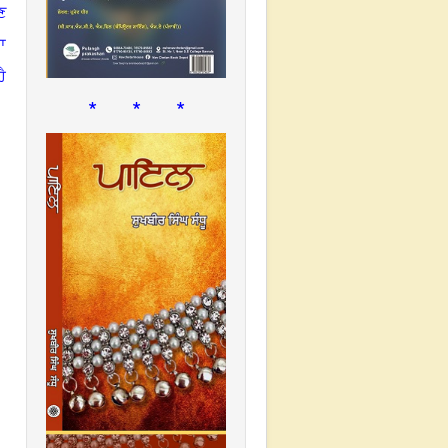
ਣ
ਾ
ੈ
* * *