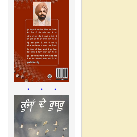
* * *