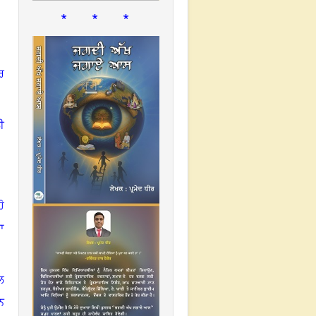
* * *
ਰ
ੀ
ੋ
ਾ
ਲ
ਨ