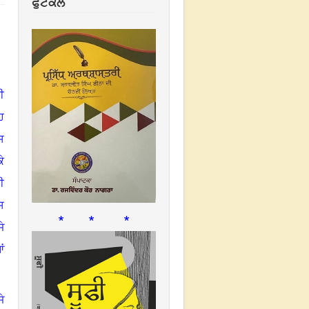
ਫੁਟਕਲ
ੀ
ਿ
ਸ
ੇ
ੀ
ਸ
* * *
ਜੇ
ਂ
ੇ