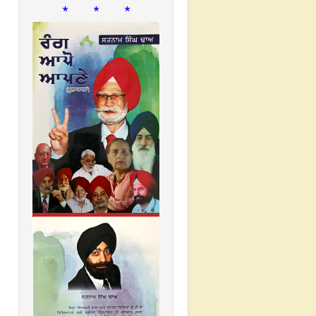
* * *