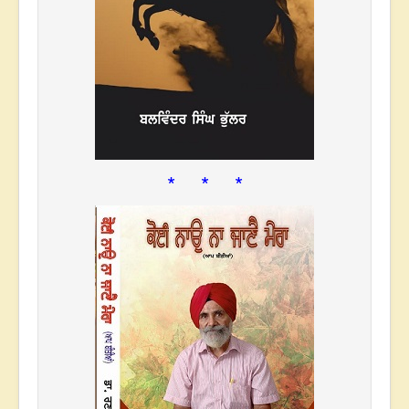
* * *