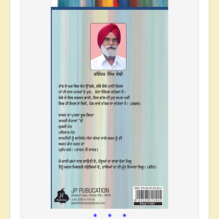
* * *