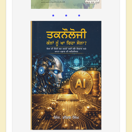
* * *