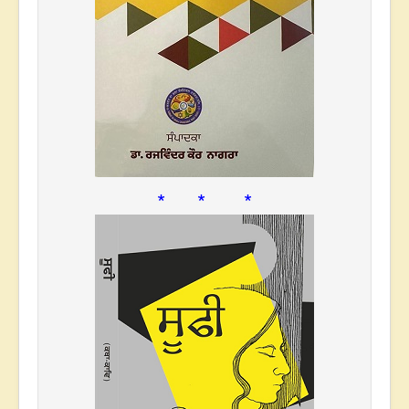
* * *