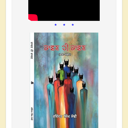
* * *