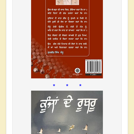
* * *