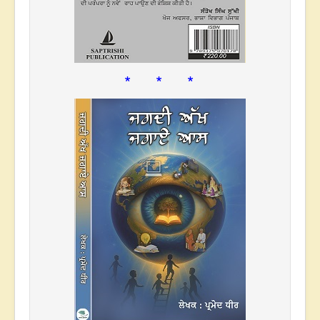
* * *