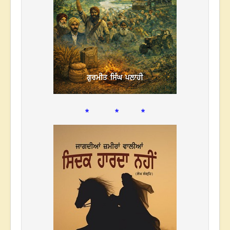
* * *