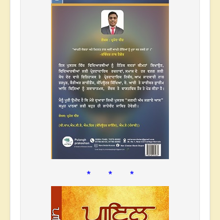
* * *