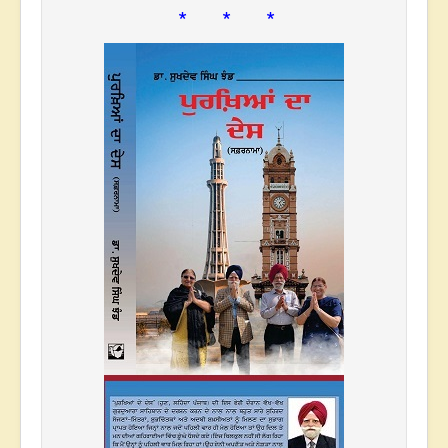
* * *