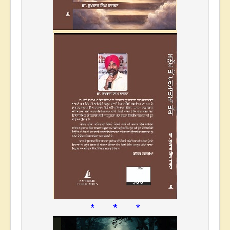
* * *