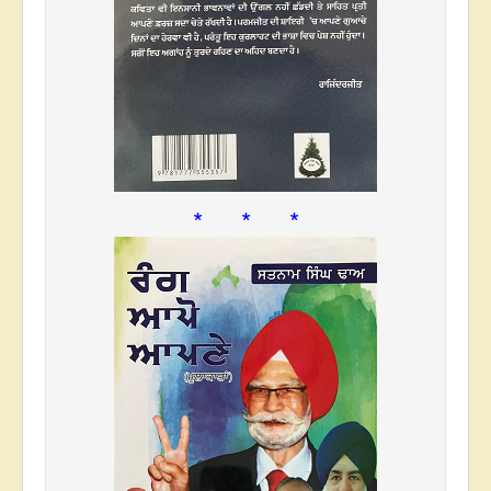
* * *