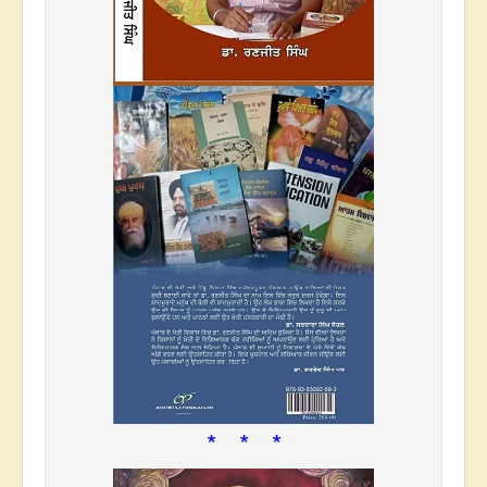
* * *