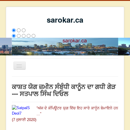
sarokar.ca
Toggle
Navigation
ਮੁੱਖ ਪੰਨਾ
ਕਾਸ਼ਤ ਯੋਗ ਜ਼ਮੀਨ ਸੰਬੰਧੀ ਕਾਨੂੰਨ ਦਾ ਗਧੀ ਗੇੜ
ਰਚਨਾਵਾਂ
--- ਸਤਪਾਲ ਸਿੰਘ ਦਿਓਲ
ਸਰੋਕਾਰ ਦੇ ਲੇਖਕ
“
ਅੱਜ ਦੇ ਕੰਪਿਊਟਰ ਯੁਗ ਵਿੱਚ ਇਹ ਸਾਰੇ ਕਾਨੂੰਨ ਬੇਮਾਇਨੇ ਹਨ
ਸੰਪਰਕ
...
”
We have 260 guests and no members online
(7 ਜੁਲਾਈ 2020)
ਇਸ ਹਫਤੇ
25695
ਇਸ ਮਹੀਨੇ
34486
2798261