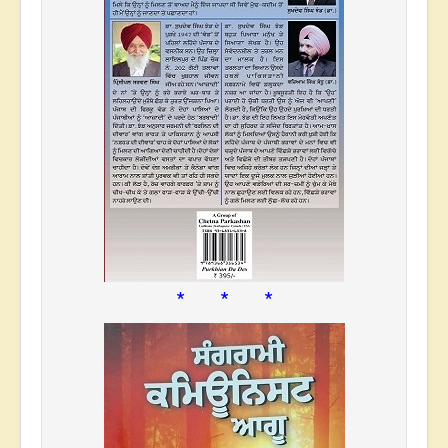
* * *