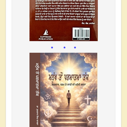
* * *