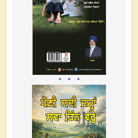
* * *