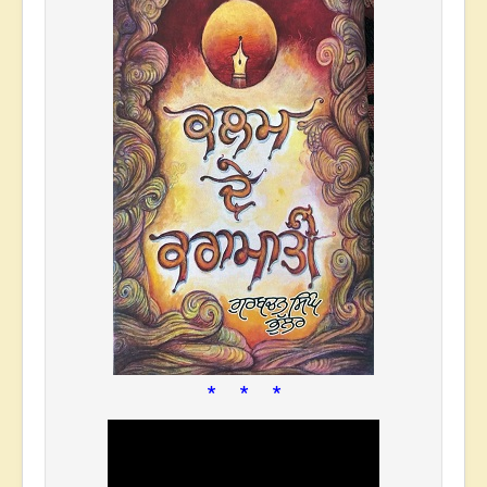
* * *