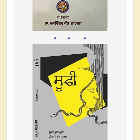
* * *