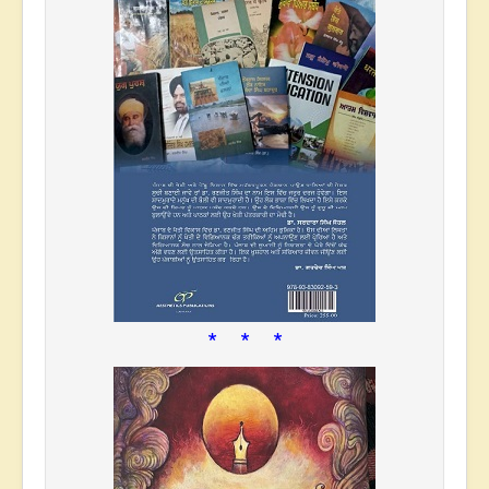
* * *