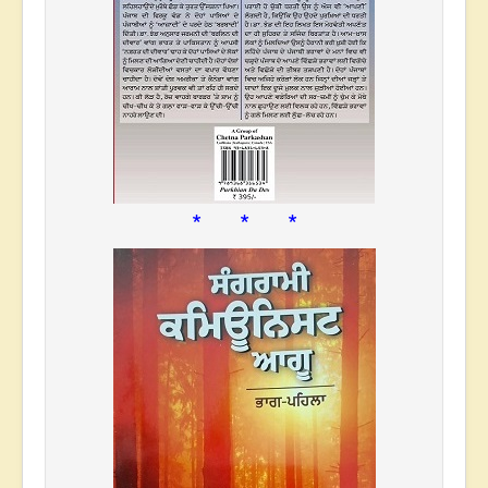
* * *