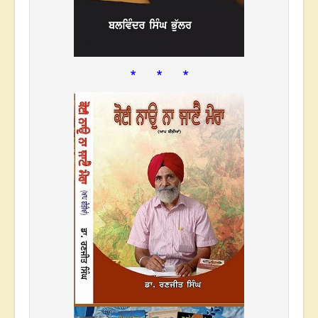
* * *