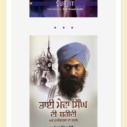
* * *