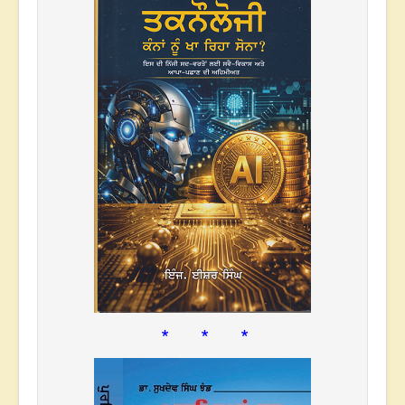
* * *