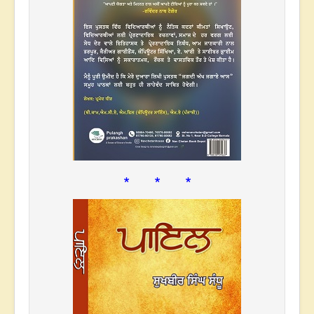
* * *