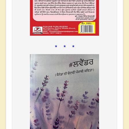
* * *