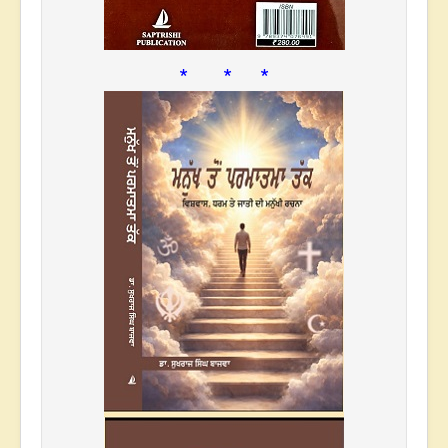
* * *