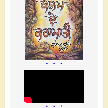
* * *
* * *