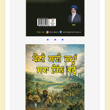
* * *