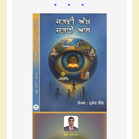
* * *