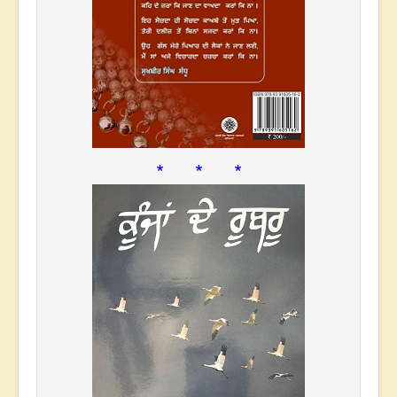
* * *