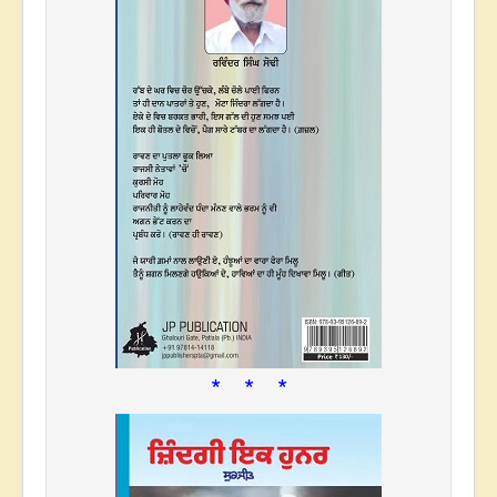
* * *