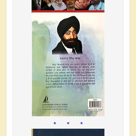
* * *