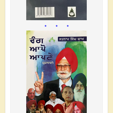
* * *