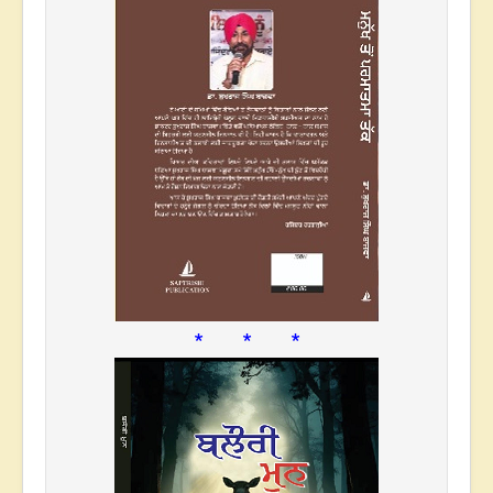
* * *