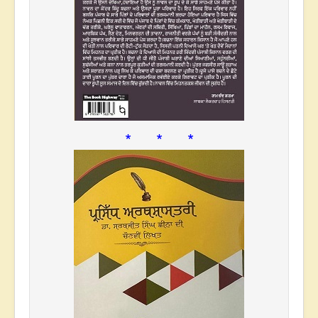
* * *