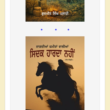
* * *