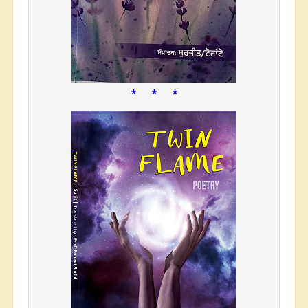
* * *