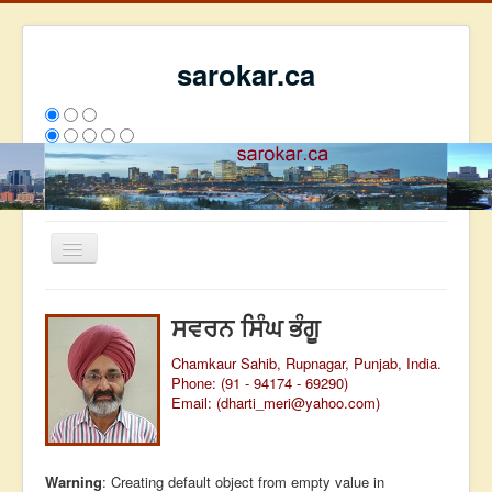
sarokar.ca
Toggle
Navigation
ਮੁੱਖ ਪੰਨਾ
ਸਵਰਨ ਸਿੰਘ ਭੰਗੂ
ਰਚਨਾਵਾਂ
Chamkaur Sahib, Rupnagar, Punjab, India.
ਸਰੋਕਾਰ ਦੇ ਲੇਖਕ
Phone: (91 - 94174 - 69290)
Email: (
dharti_meri@yahoo.com
)
ਸੰਪਰਕ
We have 235 guests and no members online
ਇਸ ਹਫਤੇ
29367
ਇਸ ਮਹੀਨੇ
38158
2801933
Warning
: Creating default object from empty value in